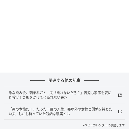
関連する他の記事
急な飲み会、頼まれごと…夫「断れないだろ？」育児も家事も妻に
丸投げ！負担をかけて＜断れない夫＞
「男の本能だ！」たった一度の人生、妻以外の女性と関係を持ちた
い夫…しかし待っていた残酷な現実とは
ベビーカレンダー
※ベビーカレンダーに移動します