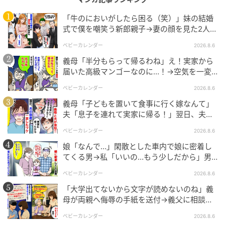
「牛のにおいがしたら困る（笑）」妹の結婚
式で僕を嘲笑う新郎親子→妻の顔を見た2人が
絶句したワケ
ベビーカレンダー
2026.8.6
義母「半分もらって帰るわね」え！実家から
届いた高級マンゴーなのに…！→空気を一変
させた4歳娘の痛快な一言とは
ベビーカレンダー
2026.8.6
義母「子どもを置いて食事に行く嫁なんて」
夫「息子を連れて実家に帰る！」翌日、夫が
謝罪してきたワケ
ベビーカレンダー
2026.8.6
娘「なんで…」閑散とした車内で娘に密着し
てくる男→私「いいの…もう少しだから」男
が血相を変え逃げたワケ
ベビーカレンダー
2026.8.6
「大学出てないから文字が読めないのね」義
母が両親へ侮辱の手紙を送付→義父に相談
後、訪れた末路とは
ベビーカレンダー
2026.8.6