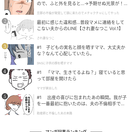
ので、ふと外を見ると…→予期せぬ光景が！
｜旦那の不倫が発覚して頭に来たのでメチャ
旦那の不倫が発覚して頭に来たのでメチャクチャにしてやった
クチャにしてやった
最初に感じた違和感…普段マメに連絡をして
こない夫からのLINE【され妻なつこ Vol.1】
され妻なつこ
#1 子どもの実名と顔を晒すママ、大丈夫か
な？なんて心配していたら。
SNSに子供の顔を晒すママ
#1 「ママ、生きてるよね？」寝ていると思
って部屋を開けたら
ママが家出した
#1 出産の喜びに包まれたあの瞬間。我が子
を一番最初に抱いたのは、夫の不倫相手でし
た。
助産師と不倫した夫の末路
ベビーカレンダー
マンガ記事ランキング