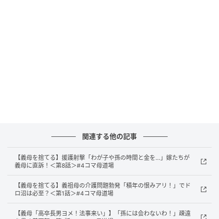
関連する他の記事
出典：select.mamastar.jp
【義母を捨てる】援護射撃「わが子や孫の時間と金を…」嫁たちが
義母に直訴！＜第8話＞#4コマ母道場
【義母を捨てる】義祖母の介護問題勃発「積年の恨みアリ！」でド
ロ沼は必至？＜第1話＞#4コマ母道場
【義母「高卒長男ヨメ！法事来い」】「孫には会わないわ！」疎遠