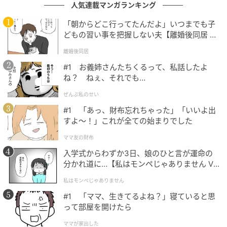
人気連載マンガランキング
「朝からどこ行ってたんだよ」いつまでも子
どもの習い事を把握しない夫【離婚後同居 Vo
l.1】
離婚後同居
出典：select.mamastar.jp
#1 お義姉さんたちくるって、私話したよ
ね？ ねぇ、それでも…
ぜんぶ私のせい
#1 「あっ、財布忘れちゃった」「いいよ出
すよ〜！」これが全ての始まりでした
ママ友の財布
入学式からわずか3日、娘のひと言が運命の
分かれ道に…【私はモンペじゃありません Vo
l.1】
私はモンペじゃありません
#1 「ママ、生きてるよね？」寝ていると思
って部屋を開けたら
ママが家出した