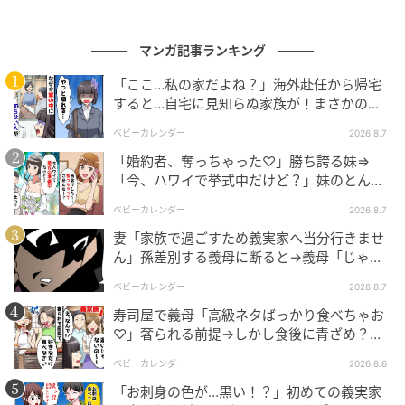
出典：select.mamastar.jp
マンガ記事ランキング
【編集部コメント】
「ここ…私の家だよね？」海外赴任から帰宅
すると…自宅に見知らぬ家族が！まさかの真
お義姉さんは優しく従順な人で、いつも穏やかな笑み
相とは！？
を浮かべています。自分の気持ちを押し通したり、誰
ベビーカレンダー
2026.8.7
かの意見に対して声高に異論を唱える姿はこれまで見
「婚約者、奪っちゃった♡」勝ち誇る妹⇒
たことがなかったそうです。チヨコさんの介護の手伝
「今、ハワイで挙式中だけど？」妹のとんで
もない勘違いとは
いもいやな顔ひとつせずやっていたのでわからなかっ
ベビーカレンダー
2026.8.7
たようですが、本当はお義姉さんなりにかなりの不満
妻「家族で過ごすため義実家へ当分行きませ
が募っていたのですね。
ん」孫差別する義母に断ると→義母「じゃ
あ、私は…」妻絶句＜こどおじ義兄＞
ベビーカレンダー
2026.8.7
※この漫画はママスタに寄せられた体験談やご意見を
寿司屋で義母「高級ネタばっかり食べちゃお
元に作成しています。
♡」奢られる前提→しかし食後に青ざめ？通
報され警察沙汰！
元記事で読む
ベビーカレンダー
2026.8.6
「お刺身の色が…黒い！？」初めての義実家