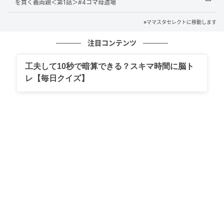
を貫く義両親＜第1話＞#4コマ母道場
※ママスタセレクトに移動します
注目コンテンツ
工夫して10秒で暗算できる？スキマ時間に脳ト
レ【毎日クイズ】
出典：select.mamastar.jp