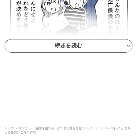
続きを読む
出典：select.mamastar.jp
勇気を振り絞って
トップ
マンガ
【義母を捨てる】孫たちで費用を捻出？ムリムリムリ～「待った」をか
ける義姉#4コマ母道場