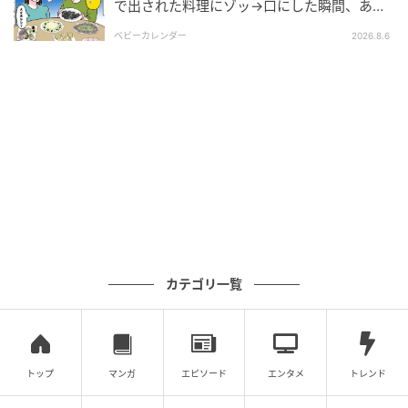
次の記事
で出された料理にゾッ→口にした瞬間、あ
然！刺身の正体は
＜は？お土産の催促＞姉に相談すると「図々
ベビーカレンダー
2026.8.6
しい人だ～」返信は当たり障りなくでOK！
【まんが】
の記事をもっとみる
カテゴリ一覧
トップ
マンガ
エピソード
エンタメ
トレンド