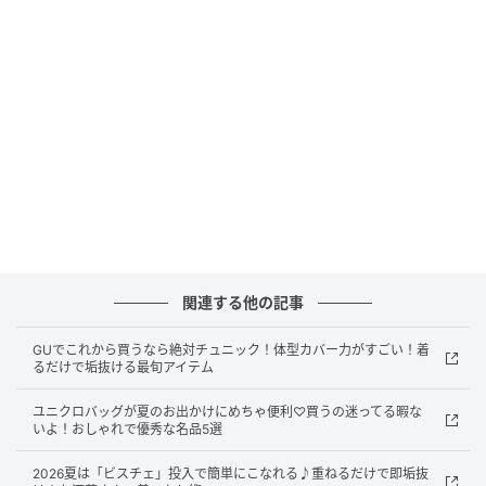
ディガン。軽くてやわらかい素材で、暑い季節も快適
に着られるのが魅力です。羽織りとしてはもちろん、1
枚でも着られる万能アイテムで、色違いを重ねた着こ
なしもおすすめ。後ろ姿のメローデザインがアクセン
トになります。
縦ラインで細見えが叶う！シアーリブカーディ
ガン
関連する他の記事
GUでこれから買うなら絶対チュニック！体型カバー力がすごい！着
るだけで垢抜ける最旬アイテム
ユニクロバッグが夏のお出かけにめちゃ便利♡買うの迷ってる暇な
いよ！おしゃれで優秀な名品5選
2026夏は「ビスチェ」投入で簡単にこなれる♪重ねるだけで即垢抜