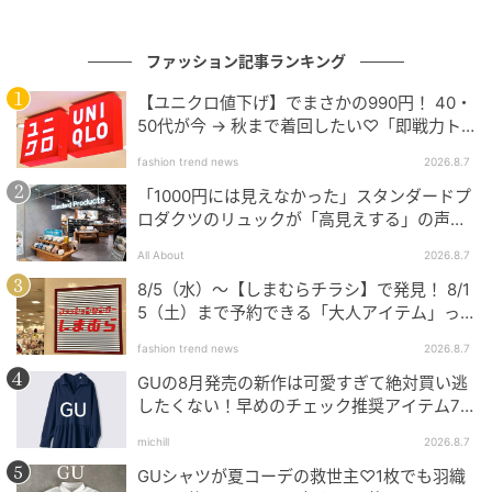
ファッション記事ランキング
【ユニクロ値下げ】でまさかの990円！ 40・
50代が今 → 秋まで着回したい♡「即戦力ト
ップス」
fashion trend news
2026.8.7
「1000円には見えなかった」スタンダードプ
ロダクツのリュックが「高見えする」の声。
2個購入する人も
All About
2026.8.7
8/5（水）〜【しまむらチラシ】で発見！ 8/1
5（土）まで予約できる「大人アイテム」っ
て？
fashion trend news
2026.8.7
GUの8月発売の新作は可愛すぎて絶対買い逃
したくない！早めのチェック推奨アイテム7
連発
michill
2026.8.7
出典：GU（ジーユー）オンラインストア
GUシャツが夏コーデの救世主♡1枚でも羽織