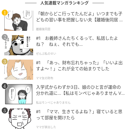
￥1,490（税込）※値下げ価格
人気連載マンガランキング
「朝からどこ行ってたんだよ」いつまでも子
ほどよい透け感が涼しげな印象を与えるシアーリブカ
どもの習い事を把握しない夫【離婚後同居 Vo
ーディガン。立体感のあるリブ編みが縦のラインを強
l.1】
離婚後同居
調し、すっきりとしたシルエットに見せてくれます。
#1 お義姉さんたちくるって、私話したよ
トップスとしても羽織りとしても幅広く活躍する、着
ね？ ねぇ、それでも…
回し力の高いアイテムです。
ぜんぶ私のせい
#1 「あっ、財布忘れちゃった」「いいよ出
夏らしく抜け感たっぷり◎透かし編みカーデ
すよ〜！」これが全ての始まりでした
ィガン
ママ友の財布
入学式からわずか3日、娘のひと言が運命の
分かれ道に…【私はモンペじゃありません Vo
l.1】
私はモンペじゃありません
#1 「ママ、生きてるよね？」寝ていると思
って部屋を開けたら
ママが家出した