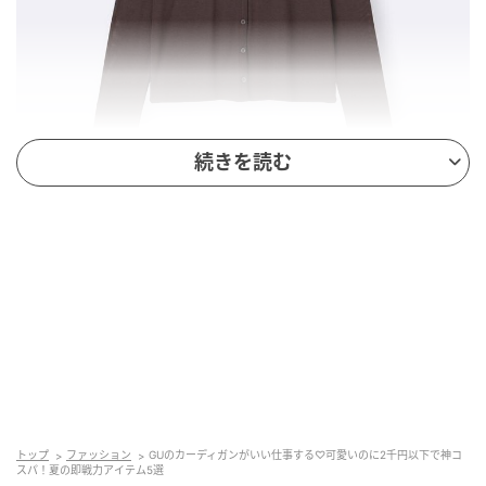
続きを読む
出典：GU（ジーユー）オンラインストア
ソフトシアーカーディガンQ
￥1,490（税込）
トップ
ファッション
GUのカーディガンがいい仕事する♡可愛いのに2千円以下で神コ
ほどよいシアー感が涼しげな印象のソフトシアーカー
スパ！夏の即戦力アイテム5選