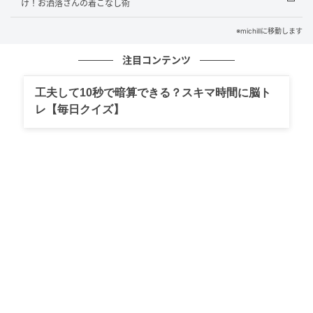
け！お洒落さんの着こなし術
※michillに移動します
注目コンテンツ
工夫して10秒で暗算できる？スキマ時間に脳ト
レ【毎日クイズ】
出典：GU（ジーユー）オンラインストア
シアーリブカーディガン