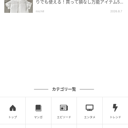
りでも使える！買って損なし万能アイテム5
透かし編みカーディガン
選
michill
2026.8.7
￥1,990（税込）※値下げ価格
凹凸感のある透かし編み素材が涼しげな印象のカーデ
ィガン。さらっとした肌触りで軽やかに着られ、ほど
よくゆとりのあるシルエットで着心地も快適です。裾
と袖口のフリルが可愛らしいアクセントになり、ショ
ート丈でバランスよく着こなせます。
1枚でコーデが華やぐ♡レースリボンカーディ
ガン
カテゴリ一覧
トップ
マンガ
エピソード
エンタメ
トレンド