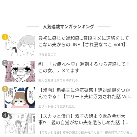
人気連載マンガランキング
最初に感じた違和感…普段マメに連絡をして
こない夫からのLINE【され妻なつこ Vol.1】
され妻なつこ
#1 「お疲れ〜♡」遅刻するなら連絡して！
この女、ナメてます
美人な友達は何でも許される
【漫画】新婚夫に浮気疑惑！絶対証拠をつか
んでやる！【エリート夫に浮気された話 Vol.
1】
エリート夫に浮気された話
【スカッと漫画】双子の娘より飲み会が大
事!? 親の自覚がない夫を懲らしめた話【第1
話】
【スカッと漫画】双子の娘より飲み会が大事!? 親の自覚がない夫を
懲らしめた話