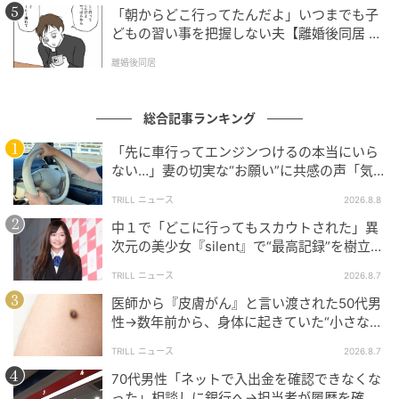
「朝からどこ行ってたんだよ」いつまでも子
どもの習い事を把握しない夫【離婚後同居 Vo
l.1】
離婚後同居
総合記事ランキング
「先に車行ってエンジンつけるの本当にいら
ない…」妻の切実な“お願い”に共感の声「気
づかないんですよね…」
TRILL ニュース
2026.8.8
中１で「どこに行ってもスカウトされた」異
次元の美少女『silent』で“最高記録”を樹立し
た「反則級」の【トップ女優】
TRILL ニュース
2026.8.7
医師から『皮膚がん』と言い渡された50代男
性→数年前から、身体に起きていた“小さな異
変”に「あのとき受診していれば…」
TRILL ニュース
2026.8.7
70代男性「ネットで入出金を確認できなくな
った」相談しに銀行へ→担当者が履歴を確認