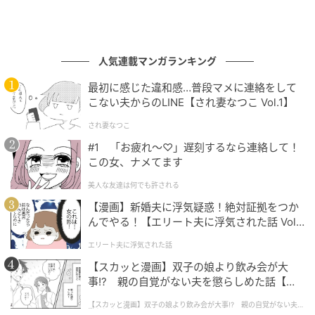
人気連載マンガランキング
最初に感じた違和感…普段マメに連絡をして
こない夫からのLINE【され妻なつこ Vol.1】
され妻なつこ
#1 「お疲れ〜♡」遅刻するなら連絡して！
この女、ナメてます
美人な友達は何でも許される
【漫画】新婚夫に浮気疑惑！絶対証拠をつか
んでやる！【エリート夫に浮気された話 Vol.
1】
エリート夫に浮気された話
【スカッと漫画】双子の娘より飲み会が大
事!? 親の自覚がない夫を懲らしめた話【第1
話】
【スカッと漫画】双子の娘より飲み会が大事!? 親の自覚がない夫を
懲らしめた話