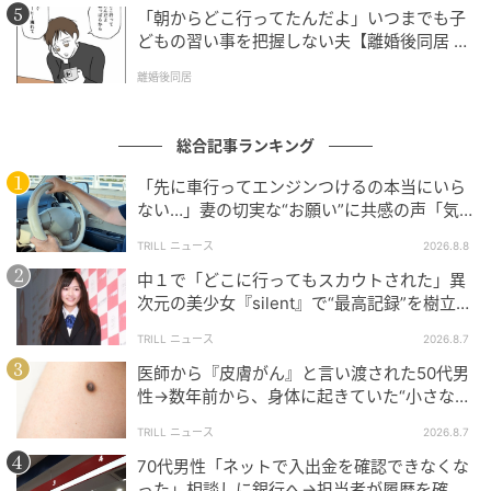
「朝からどこ行ってたんだよ」いつまでも子
どもの習い事を把握しない夫【離婚後同居 Vo
l.1】
離婚後同居
総合記事ランキング
「先に車行ってエンジンつけるの本当にいら
ない…」妻の切実な“お願い”に共感の声「気
づかないんですよね…」
TRILL ニュース
2026.8.8
中１で「どこに行ってもスカウトされた」異
次元の美少女『silent』で“最高記録”を樹立し
た「反則級」の【トップ女優】
TRILL ニュース
2026.8.7
医師から『皮膚がん』と言い渡された50代男
性→数年前から、身体に起きていた“小さな異
変”に「あのとき受診していれば…」
TRILL ニュース
2026.8.7
70代男性「ネットで入出金を確認できなくな
った」相談しに銀行へ→担当者が履歴を確認