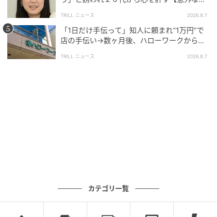
友芸人】とは？
TRILL ニュース
2026.8.7
「1日だけ手伝って」知人に頼まれ“1万円”で
店の手伝い→数ヶ月後、ハローワークから届
いた電話に50代女性が“青ざめたワケ”
TRILL ニュース
2026.8.7
カテゴリ一覧