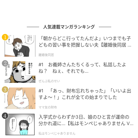
人気連載マンガランキング
「朝からどこ行ってたんだよ」いつまでも子
どもの習い事を把握しない夫【離婚後同居 Vo
l.1】
離婚後同居
#1 お義姉さんたちくるって、私話したよ
ね？ ねぇ、それでも…
ぜんぶ私のせい
#1 「あっ、財布忘れちゃった」「いいよ出
すよ〜！」これが全ての始まりでした
ママ友の財布
入学式からわずか3日、娘のひと言が運命の
分かれ道に…【私はモンペじゃありません Vo
l.1】
私はモンペじゃありません