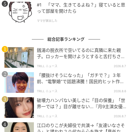
#1 「ママ、生きてるよね？」寝ていると思
って部屋を開けたら
ママが家出した
総合記事ランキング
銭湯の脱衣所で空いてるのに真隣に来た親
子。ロッカーを開けようとすると舌打ちさ
れ…→直後、娘の放った“純粋な一言”に「心の
TRILL ニュース
2026.8.7
中で拍手」
「腰抜けそうになった」「ガチで？」３年
前、“電撃婚”で話題沸騰！国民的ヒット作
『逃げ恥』で異彩放った【国宝級イケメン】
TRILL ニュース
2026.8.6
破壊力ハンパない美しさに「目の保養」「世
界一では？」目が離せない…『月9主演女優
（34歳）』“極上”美ショットがすごい
TRILL ニュース
2026.8.7
江口のりこが夫婦役で共演→「友達いなさそ
う」と誘われ２０代から心を許す【意外な親