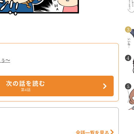
）
るぅ～
次の話を読む
第4話
全話一覧を見る