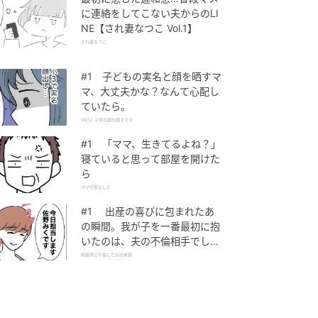
に連絡をしてこない夫からのLI
NE【され妻なつこ Vol.1】
され妻なつこ
#1 子どもの実名と顔を晒すマ
マ、大丈夫かな？なんて心配し
ていたら。
SNSに子供の顔を晒すママ
#1 「ママ、生きてるよね？」
寝ていると思って部屋を開けた
ら
ママが家出した
#1 出産の喜びに包まれたあ
の瞬間。我が子を一番最初に抱
いたのは、夫の不倫相手でし
た。
助産師と不倫した夫の末路