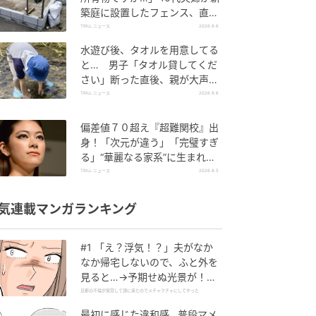
築庭に設置したフェンス、直後
に迫られた"顛末"
TRILL ニュース
2026.8.6
水遊び後、タオルを用意してる
と… 男子「タオル貸してくだ
さい」断った直後、親が大声で
放った一言に絶句
TRILL ニュース
2026.8.6
偏差値７０超え『超難関校』出
身！「次元が違う」「完璧すぎ
る」“華麗なる家系”に生まれた
【規格外の逸材】
TRILL ニュース
2026.8.5
気連載マンガランキング
#1 「え？浮気！？」夫がなか
なか帰宅しないので、ふと外を
見ると…→予期せぬ光景が！｜
旦那の不倫が発覚して頭に来た
旦那の不倫が発覚して頭に来たのでメチャクチャにしてやった
のでメチャクチャにしてやった
最初に感じた違和感…普段マメ