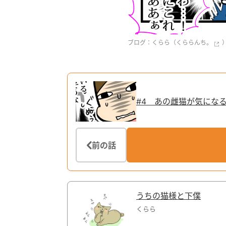
ブログ：くらら（
くららんち。
#4 あの雌猫が気にな
前の話
うちの猫様と下僕
くらら