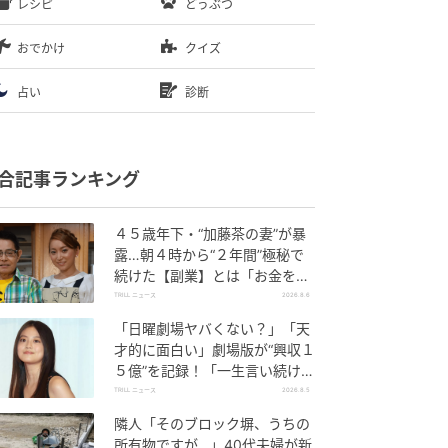
レシピ
どうぶつ
おでかけ
クイズ
占い
診断
合記事ランキング
４５歳年下・“加藤茶の妻”が暴
露…朝４時から“２年間”極秘で
続けた【副業】とは「お金を稼
ぐのって大変」
TRILL ニュース
2026.8.6
「日曜劇場ヤバくない？」「天
才的に面白い」劇場版が“興収１
５億”を記録！「一生言い続け
る」放送後も続く“切望の声”
TRILL ニュース
2026.8.5
隣人「そのブロック塀、うちの
所有物ですが…」40代夫婦が新