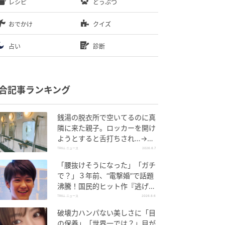
レシピ
どうぶつ
おでかけ
クイズ
占い
診断
合記事ランキング
銭湯の脱衣所で空いてるのに真
隣に来た親子。ロッカーを開け
ようとすると舌打ちされ…→直
後、娘の放った“純粋な一言”に
TRILL ニュース
2026.8.7
「心の中で拍手」
「腰抜けそうになった」「ガチ
で？」３年前、“電撃婚”で話題
沸騰！国民的ヒット作『逃げ
恥』で異彩放った【国宝級イケ
TRILL ニュース
2026.8.6
メン】
破壊力ハンパない美しさに「目
の保養」「世界一では？」目が