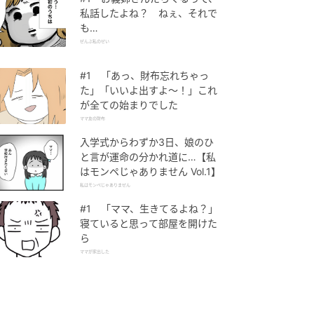
私話したよね？ ねぇ、それで
も…
ぜんぶ私のせい
#1 「あっ、財布忘れちゃっ
た」「いいよ出すよ〜！」これ
が全ての始まりでした
ママ友の財布
入学式からわずか3日、娘のひ
と言が運命の分かれ道に…【私
はモンペじゃありません Vol.1】
私はモンペじゃありません
#1 「ママ、生きてるよね？」
寝ていると思って部屋を開けた
ら
ママが家出した