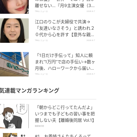
離せない…『月9主演女優（34
歳）』“極上”美ショットがすご
TRILL ニュース
2026.8.7
い
江口のりこが夫婦役で共演→
「友達いなさそう」と誘われ２
０代から心を許す【意外な親友
芸人】とは？
TRILL ニュース
2026.8.7
「1日だけ手伝って」知人に頼
まれ“1万円”で店の手伝い→数ヶ
月後、ハローワークから届いた
電話に50代女性が“青ざめたワ
TRILL ニュース
2026.8.7
ケ”
気連載マンガランキング
「朝からどこ行ってたんだよ」
いつまでも子どもの習い事を把
握しない夫【離婚後同居 Vol.1】
離婚後同居
#1 お義姉さんたちくるって、