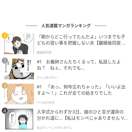
人気連載マンガランキング
「朝からどこ行ってたんだよ」いつまでも子
どもの習い事を把握しない夫【離婚後同居 Vo
l.1】
離婚後同居
#1 お義姉さんたちくるって、私話したよ
ね？ ねぇ、それでも…
ぜんぶ私のせい
#1 「あっ、財布忘れちゃった」「いいよ出
すよ〜！」これが全ての始まりでした
©『推しのいる暮らし』桐炭保ゆとり
ママ友の財布
入学式からわずか3日、娘のひと言が運命の
分かれ道に…【私はモンペじゃありません Vo
l.1】
#30 彼のATMになりたいの…
私はモンペじゃありません