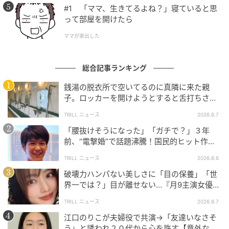
#1 「ママ、生きてるよね？」寝ていると思
って部屋を開けたら
次の話を読む
前の話
第30話
ママが家出した
総合記事ランキング
推しのいる暮らし
桐炭保ゆとり
銭湯の脱衣所で空いてるのに真隣に来た親
子。ロッカーを開けようとすると舌打ちさ
全話一覧を見る
れ…→直後、娘の放った“純粋な一言”に「心の
TRILL ニュース
2026.8.7
中で拍手」
「腰抜けそうになった」「ガチで？」３年
クリエイター情報
前、“電撃婚”で話題沸騰！国民的ヒット作
『逃げ恥』で異彩放った【国宝級イケメン】
桐炭保ゆとり
TRILL ニュース
2026.8.6
和歌山出身の漫画描き。色んな漫画を描きます。慢
破壊力ハンパない美しさに「目の保養」「世
性副鼻腔炎。
界一では？」目が離せない…『月9主演女優
（34歳）』“極上”美ショットがすごい
作品をもっとみる
TRILL ニュース
2026.8.7
江口のりこが夫婦役で共演→「友達いなさそ
う」と誘われ２０代から心を許す【意外な親