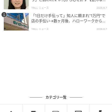
の記事をもっとみる
友芸人】とは？
TRILL ニュース
2026.8.7
「1日だけ手伝って」知人に頼まれ“1万円”で
店の手伝い→数ヶ月後、ハローワークから届
いた電話に50代女性が“青ざめたワケ”
TRILL ニュース
2026.8.7
カテゴリ一覧