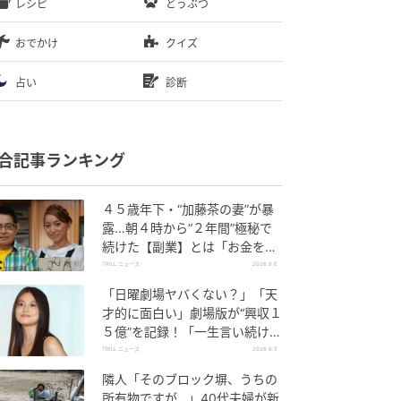
レシピ
どうぶつ
おでかけ
クイズ
占い
診断
合記事ランキング
４５歳年下・“加藤茶の妻”が暴
露…朝４時から“２年間”極秘で
続けた【副業】とは「お金を稼
ぐのって大変」
TRILL ニュース
2026.8.6
「日曜劇場ヤバくない？」「天
才的に面白い」劇場版が“興収１
５億”を記録！「一生言い続け
る」放送後も続く“切望の声”
TRILL ニュース
2026.8.5
隣人「そのブロック塀、うちの
所有物ですが…」40代夫婦が新