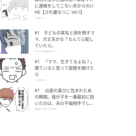
に連絡をしてこない夫からのLI
NE【され妻なつこ Vol.1】
され妻なつこ
#1 子どもの実名と顔を晒すマ
マ、大丈夫かな？なんて心配し
ていたら。
SNSに子供の顔を晒すママ
#1 「ママ、生きてるよね？」
寝ていると思って部屋を開けた
ら
ママが家出した
#1 出産の喜びに包まれたあ
の瞬間。我が子を一番最初に抱
いたのは、夫の不倫相手でし
た。
助産師と不倫した夫の末路