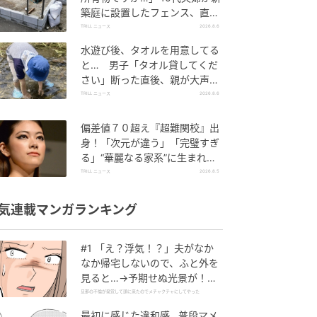
築庭に設置したフェンス、直後
に迫られた"顛末"
TRILL ニュース
2026.8.6
水遊び後、タオルを用意してる
と… 男子「タオル貸してくだ
さい」断った直後、親が大声で
放った一言に絶句
TRILL ニュース
2026.8.6
偏差値７０超え『超難関校』出
身！「次元が違う」「完璧すぎ
る」“華麗なる家系”に生まれた
【規格外の逸材】
TRILL ニュース
2026.8.5
気連載マンガランキング
#1 「え？浮気！？」夫がなか
なか帰宅しないので、ふと外を
見ると…→予期せぬ光景が！｜
旦那の不倫が発覚して頭に来た
旦那の不倫が発覚して頭に来たのでメチャクチャにしてやった
のでメチャクチャにしてやった
最初に感じた違和感…普段マメ