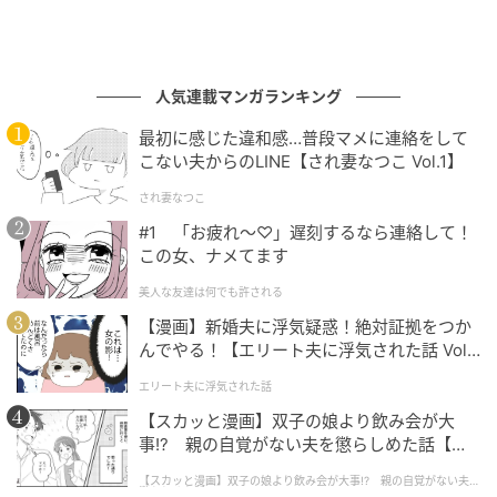
猫10匹とおら
ririca
全話一覧を見る
人気連載マンガランキング
クリエイター情報
最初に感じた違和感…普段マメに連絡をして
こない夫からのLINE【され妻なつこ Vol.1】
ririca
され妻なつこ
保護猫10匹との生活を漫画に描いたりしてます。
#1 「お疲れ〜♡」遅刻するなら連絡して！
作品をもっとみる
この女、ナメてます
美人な友達は何でも許される
【漫画】新婚夫に浮気疑惑！絶対証拠をつか
の記事をもっとみる
んでやる！【エリート夫に浮気された話 Vol.
1】
エリート夫に浮気された話
【スカッと漫画】双子の娘より飲み会が大
事!? 親の自覚がない夫を懲らしめた話【第1
話】
【スカッと漫画】双子の娘より飲み会が大事!? 親の自覚がない夫を
懲らしめた話