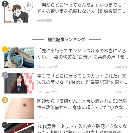
「朝からどこ行ってたんだよ」いつまでも子
どもの習い事を把握しない夫【離婚後同居 Vo
l.1】
離婚後同居
総合記事ランキング
「先に車行ってエンジンつけるの本当にいら
ない…」妻の切実な“お願い”に共感の声「気
づかないんですよね…」
TRILL ニュース
2026.8.8
中１で「どこに行ってもスカウトされた」異
次元の美少女『silent』で“最高記録”を樹立し
た「反則級」の【トップ女優】
TRILL ニュース
2026.8.7
医師から『皮膚がん』と言い渡された50代男
性→数年前から、身体に起きていた“小さな異
変”に「あのとき受診していれば…」
TRILL ニュース
2026.8.7
70代男性「ネットで入出金を確認できなくな
った」相談しに銀行へ→担当者が履歴を確認