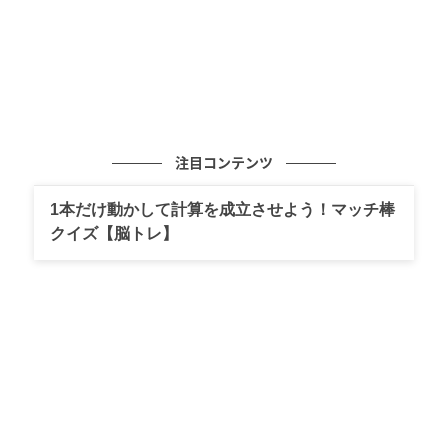
注目コンテンツ
ブログ：ririca（
ねことおら
）
1本だけ動かして計算を成立させよう！マッチ棒
クイズ【脳トレ】
#12 ふみふみ…気持ちいい～
次の話を読む
前の話
第12話