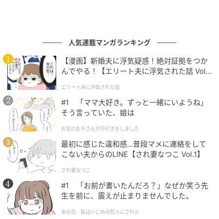
人気連載マンガランキング
【漫画】新婚夫に浮気疑惑！絶対証拠をつか
んでやる！【エリート夫に浮気された話 Vol.
1】
エリート夫に浮気された話
#1 「ママ大好き。ずっと一緒にいようね」
そう言っていた、娘は
お宅のお子さんが万引きをしました
最初に感じた違和感…普段マメに連絡をして
こない夫からのLINE【され妻なつこ Vol.1】
され妻なつこ
#1 「お前が書いたんだろ？」なぜか笑う先
生を前に、震えが止まりませんでした。
あの日、私はいじめの犯人にされた