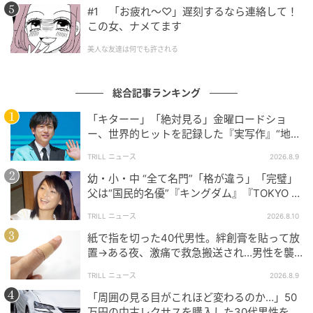
#1 「お疲れ〜♡」遅刻するなら連絡して！
この女、ナメてます
美人な友達は何でも許される
総合記事ランキング
「キターー」「絶対見る」金曜ロードショ
ー、世界的ヒットを記録した『実写作』“地上
波初放送”にSNS大歓喜
TRILL ニュース
2026.8.9
幼・小・中 “全て名門”「格が違う」「完璧」
父は“国民的名優”『キングダム』『TOKYO M
ER』で“鮮烈”に輝く【トップ女優】
TRILL ニュース
2026.8.10
紙で指を切った40代男性。絆創膏を貼って放
置→ある夜、激痛で救急搬送され…男性を襲
った“悲劇”に「すぐ病院へ行っていれば…」
TRILL ニュース
2026.8.9
「周囲の見る目がこれほど変わるのか…」50
万円の中古レクサスを購入した30代男性を驚