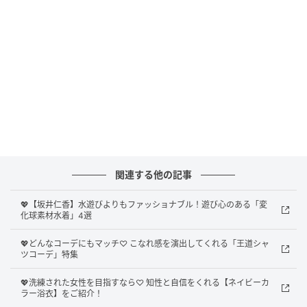
関連する他の記事
💖【坂井仁香】水遊びよりもファッショナブル！遊び心のある「変
化球素材水着」4選
💖どんなコーデにもマッチ♡ こなれ感を演出してくれる「王道シャ
ツコーデ」特集
💖洗練された女性を目指すなら♡ 知性と自信をくれる【ネイビーカ
ラー浴衣】をご紹介！