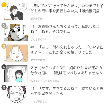
「朝からどこ行ってたんだよ」いつまでも子
どもの習い事を把握しない夫【離婚後同居 Vo
l.1】
離婚後同居
#1 お義姉さんたちくるって、私話したよ
ね？ ねぇ、それでも…
ぜんぶ私のせい
#1 「あっ、財布忘れちゃった」「いいよ出
すよ〜！」これが全ての始まりでした
Ray(レイ)
ママ友の財布
バックオープンリボンワンピース水着 5,819円／SEA
入学式からわずか3日、娘のひと言が運命の
DRESS
分かれ道に…【私はモンペじゃありません Vo
l.1】
私はモンペじゃありません
#1 「ママ、生きてるよね？」寝ていると思
って部屋を開けたら
ママが家出した