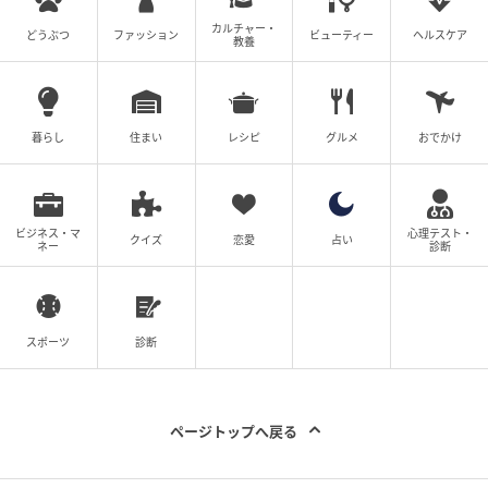
カルチャー・
どうぶつ
ファッション
ビューティー
ヘルスケア
教養
Ray(レイ)
イエローギンガムチェックワンピース 19,800円／
ARCOMISMO
暮らし
住まい
レシピ
グルメ
おでかけ
ビジネス・マ
心理テスト・
クイズ
恋愛
占い
ネー
診断
スポーツ
診断
ページトップへ戻る