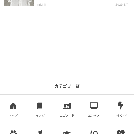
選
ストラップや裏地のイエローに気分が上がること間違
michill
2026.8.7
いなし♡
カテゴリ一覧
トップ
マンガ
エピソード
エンタメ
トレンド