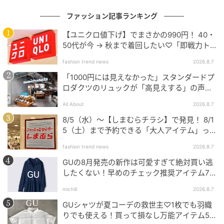
ファッション記事ランキング
【ユニクロ値下げ】でまさかの990円！ 40・
50代が今 → 秋まで着回したい♡「即戦力ト
ップス」
fashion trend news
2026.8.7
「1000円には見えなかった」スタンダードプ
ロダクツのリュックが「高見えする」の声。
2個購入する人も
All About
2026.8.7
8/5（水）〜【しまむらチラシ】で発見！ 8/1
5（土）まで予約できる「大人アイテム」っ
て？
fashion trend news
2026.8.7
Ray(レイ)
GUの8月発売の新作は可愛すぎて絶対買い逃
したくない！早めのチェック推奨アイテム7
連発
Item 【ARCOMISMO】イエローギンガムチ
michill
2026.8.7
ェックワンピース
GUシャツが夏コーデの救世主♡1枚でも羽織
りでも使える！買って損なし万能アイテム5