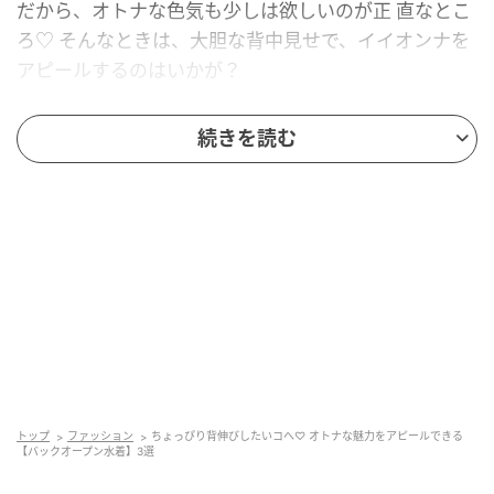
だから、オトナな色気も少しは欲しいのが正 直なとこ
ろ♡ そんなときは、大胆な背中見せで、イイオンナを
アピールするのはいかが？
続きを読む
Cordinate ポップなチェリー柄も背中あきで
オトナ指数爆上がり
ブルー×ブラウンの配色が今っぽい。色気のある背中あ
きも、おちゃめな柄アイテムを選ぶことで、狙いすぎ
ていないほどよいバランスに。
トップ
ファッション
ちょっぴり背伸びしたいコへ♡ オトナな魅力をアピールできる
【バックオープン水着】3選