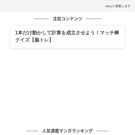
※Rayに移動します
バッククロスデザインワンピース水着 3,949円／SEA DRESS
注目コンテンツ
Item 【SEA DRESS】バックオープンリボン
1本だけ動かして計算を成立させよう！マッチ棒
ワンピース水着
クイズ【脳トレ】
どんなコも挑戦しやすい長そで仕様。背中の大きなリ
ボンがアクセントに。
人気連載マンガランキング