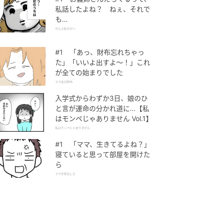
私話したよね？ ねぇ、それで
も…
ぜんぶ私のせい
#1 「あっ、財布忘れちゃっ
た」「いいよ出すよ〜！」これ
が全ての始まりでした
ママ友の財布
入学式からわずか3日、娘のひ
と言が運命の分かれ道に…【私
はモンペじゃありません Vol.1】
私はモンペじゃありません
#1 「ママ、生きてるよね？」
寝ていると思って部屋を開けた
ら
ママが家出した