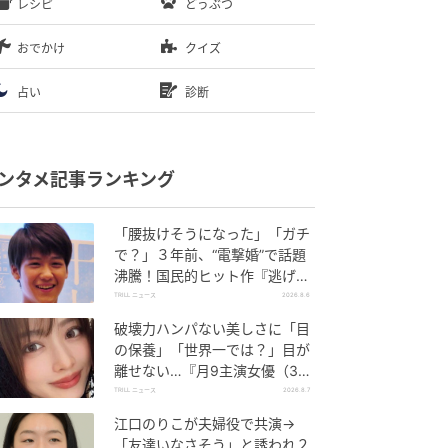
レシピ
どうぶつ
おでかけ
クイズ
占い
診断
ンタメ記事ランキング
「腰抜けそうになった」「ガチ
で？」３年前、“電撃婚”で話題
沸騰！国民的ヒット作『逃げ
恥』で異彩放った【国宝級イケ
TRILL ニュース
2026.8.6
メン】
破壊力ハンパない美しさに「目
の保養」「世界一では？」目が
離せない…『月9主演女優（34
歳）』“極上”美ショットがすご
TRILL ニュース
2026.8.7
い
江口のりこが夫婦役で共演→
「友達いなさそう」と誘われ２