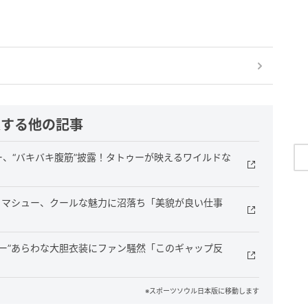
連する他の記事
ー、“バキバキ腹筋”披露！タトゥーが映えるワイルドな
ク・マシュー、クールな魅力に沼落ち「美貌が良い仕事
ゥー”あらわな大胆衣装にファン騒然「このギャップ反
※スポーツソウル日本版に移動します