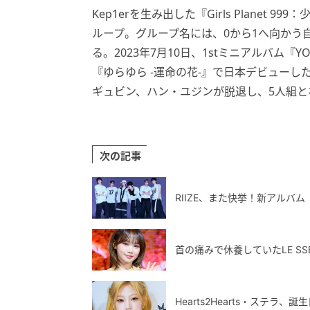
Kep1erを生み出した『Girls Planet 9
ループ。グループ名には、0から1へ向かう
る。2023年7月10日、1stミニアルバム『YOU
『ゆらゆら -運命の花-』で日本デビューし
ギュビン、ハン・ユジンが脱退し、5人組と
次の記事
RIIZE、また快挙！新アルバ
首の痛みで休養していたLE S
Hearts2Hearts・ステ