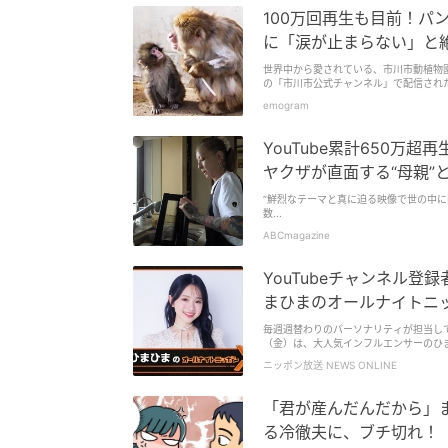
100万回再生も目前！パ
に「涙が止まらない」と
世界中から愛されている、市川市動植物園
の「市川市公式チャンネル」で配信された
emogram
YouTube累計650万
ヤクザが直面する“母親”
“鮮烈なテーマと真に迫る映像で世の中
数...
ABCmagazine
YouTubeチャンネル
まひまのオールナイトニッ
毎週週替わりのパーソナリティが担当して
（金）は、大人気インフルエンサーのひまひ
ニッポン放送 NEWS ONLINE
「君が産んだんだから」
る冷徹夫に、ブチ切れ！