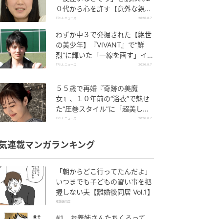
０代から心を許す【意外な親友
芸人】とは？
TRILL ニュース
2026.8.7
わずか中３で発掘された【絶世
の美少年】『VIVANT』で“鮮
烈”に輝いた「一線を画す」イケ
メン俳優
TRILL ニュース
2026.8.7
５５歳で再婚『奇跡の美魔
女』、１０年前の“浴衣”で魅せ
た“圧巻スタイル”に「超美し
い」「うっとり」
TRILL ニュース
2026.8.7
気連載マンガランキング
「朝からどこ行ってたんだよ」
いつまでも子どもの習い事を把
握しない夫【離婚後同居 Vol.1】
離婚後同居
#1 お義姉さんたちくるって、