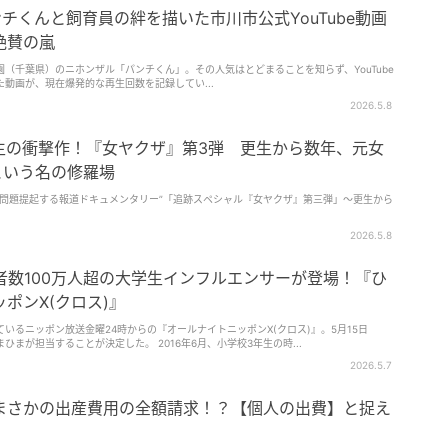
ンチくんと飼育員の絆を描いた市川市公式YouTube動画
絶賛の嵐
（千葉県）のニホンザル「パンチくん」。その人気はとどまることを知らず、YouTube
動画が、現在爆発的な再生回数を記録してい...
2026.5.8
超再生の衝撃作！『女ヤクザ』第3弾 更生から数年、元女
という名の修羅場
に問題提起する報道ドキュメンタリー”「追跡スペシャル『女ヤクザ』第三弾」〜更生から
2026.5.8
登録者数100万人超の大学生インフルエンサーが登場！『ひ
ポンX(クロス)』
いるニッポン放送金曜24時からの『オールナイトニッポンX(クロス)』。5月15日
まが担当することが決定した。 2016年6月、小学校3年生の時...
2026.5.7
まさかの出産費用の全額請求！？【個人の出費】と捉え