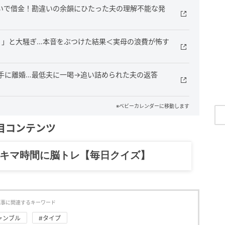
いで借金！勘違いの余韻にひたった夫の理解不能な発
！」と大騒ぎ…本音をぶつけた結果＜実母の浪費が怖す
手に離婚…最低夫に一喝→追い詰められた夫の返答
※ベビーカレンダーに移動します
目コンテンツ
記……全部、読めます。
記事に関連するキーワード
ャンブル
#タイプ