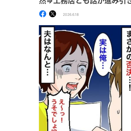
然⇒工務店とも話が進み引
2026.6.18