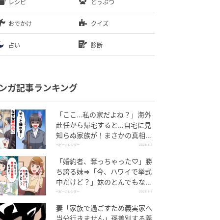
レシピ
どうぶつ
おでかけ
クイズ
占い
診断
ンガ記事ランキング
「ここ…私の家だよね？」海外
赴任から帰宅すると…自宅に見
知らぬ家族が！まさかの真相と
は！？
ベビーカレンダー
2026.8.7
「婚約者、奪っちゃった♡」勝
ち誇る妹⇒「今、ハワイで挙式
中だけど？」妹のとんでもない
勘違いとは
ベビーカレンダー
2026.8.7
妻「家族で過ごすため義実家へ
当分行きません」孫差別する義