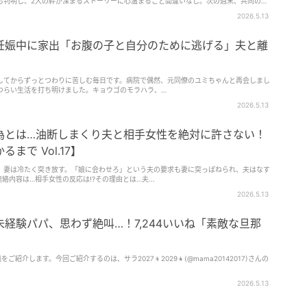
も判明し、2人の絆が深まるストーリーに心温まること間違いなし。次の週末、共同の冒
ードをお楽しみください。
2026.5.13
妊娠中に家出「お腹の子と自分のために逃げる」夫と離
してからずっとつわりに苦しむ毎日です。病院で偶然、元同僚のユミちゃんと再会しまし
つらい生活を打ち明けました。キョウゴのモラハラ、…
2026.5.13
為とは…油断しまくり夫と相手女性を絶対に許さない！
まで Vol.17】
、妻は冷たく突き放す。「娘に会わせろ」という夫の要求も妻に突っぱねられ、夫はなす
内容は…相手女性の反応は!?その理由とは…夫...
2026.5.13
経験パパ、思わず絶叫…！7,244いいね「素敵な旦那
稿をご紹介します。今回ご紹介するのは、サラ2027👦2029👧(@mama20142017)さんの
2026.5.13