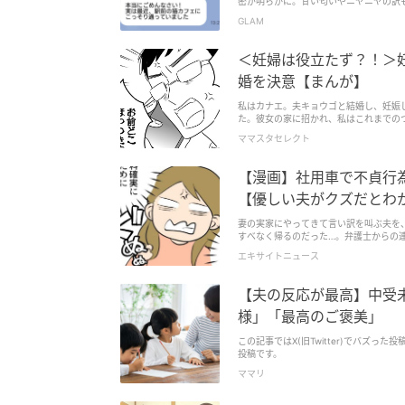
密が明らかに。甘い匂いやニヤニヤの訳
険が待っているようです。詳しいエピソ
GLAM
＜妊婦は役立たず？！＞
婚を決意【まんが】
私はカナエ。夫キョウゴと結婚し、妊娠
た。彼女の家に招かれ、私はこれまでの
ママスタセレクト
【漫画】社用車で不貞行
【優しい夫がクズだとわかる
妻の実家にやってきて言い訳を叫ぶ夫を
すべなく帰るのだった…。弁護士からの連絡
エキサイトニュース
【夫の反応が最高】中受未
様」「最高のご褒美」
この記事ではX(旧Twitter)でバズった投
投稿です。
ママリ