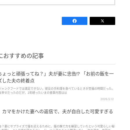
におすすめの記事
ょっと頑張ってね？」夫が妻に忠告!? 「お前の飯を一
ズした夫の終着点
ジャンクフードでは満足できない。彼女の手料理を食べているときが至福の時間だった。
は幸せだったのだが、2年経ったいまの食事内容は以
2026.5.12
」カマをかけた妻への返信で、夫が自白した可愛すぎる
は？妻にサプライズで猫を迎えるために、猫の撫で方を練習していたという可愛らしい秘