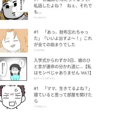
私話したよね？ ねぇ、それで
も…
ぜんぶ私のせい
#1 「あっ、財布忘れちゃっ
た」「いいよ出すよ〜！」これ
が全ての始まりでした
ママ友の財布
入学式からわずか3日、娘のひ
と言が運命の分かれ道に…【私
はモンペじゃありません Vol.1】
私はモンペじゃありません
#1 「ママ、生きてるよね？」
寝ていると思って部屋を開けた
ら
ママが家出した