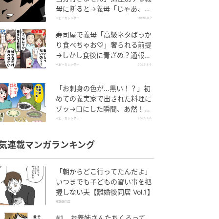
母に断ると→義母「じゃあ、私
は…」妻絶句＜こどおじ義兄＞
ベビーカレンダー
2026.8.7
寿司屋で義母「高級ネタばっか
り食べちゃお♡」奢られる前提
→しかし食後に青ざめ？通報さ
れ警察沙汰！
ベビーカレンダー
2026.8.6
「お刺身の色が…黒い！？」初
めての義実家で出された料理に
ゾッ→口にした瞬間、あ然！刺
身の正体は
ベビーカレンダー
2026.8.6
気連載マンガランキング
「朝からどこ行ってたんだよ」
いつまでも子どもの習い事を把
握しない夫【離婚後同居 Vol.1】
離婚後同居
#1 お義姉さんたちくるって、