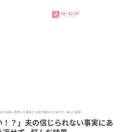
ない事実にあ然⇒工務店とも話が進み引き返せず…悩んだ結果
い！？」夫の信じられない事実にあ