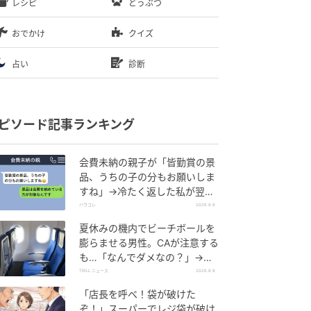
レシピ
どうぶつ
おでかけ
クイズ
占い
診断
ピソード記事ランキング
会費未納の親子が「皆勤賞の景
品、うちの子の分もお願いしま
すね」→冷たく返した私が翌日
謝った理由
ハウコレ
2026.8.8
夏休みの機内でビーチボールを
膨らませる男性。CAが注意する
も…「なんでダメなの？」→直
後、男性を一喝した人物とは？
TRILL ニュース
2026.8.8
「店長を呼べ！袋が破けた
ぞ！」スーパーでレジ袋が破け