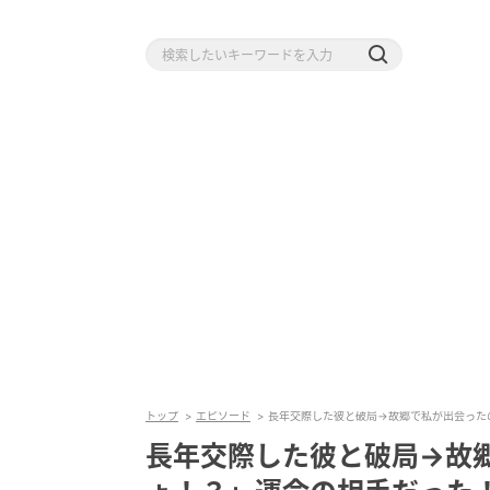
トップ
エピソード
長年交際した彼と破局→故郷で私が出会った
長年交際した彼と破局→故