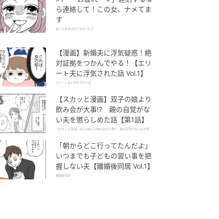
ら連絡して！この女、ナメてま
す
美人な友達は何でも許される
【漫画】新婚夫に浮気疑惑！絶
対証拠をつかんでやる！【エリ
ート夫に浮気された話 Vol.1】
エリート夫に浮気された話
【スカッと漫画】双子の娘より
飲み会が大事!? 親の自覚がな
い夫を懲らしめた話【第1話】
【スカッと漫画】双子の娘より飲み会が大事!? 親の自覚がない夫を懲ら
しめた話
「朝からどこ行ってたんだよ」
いつまでも子どもの習い事を把
握しない夫【離婚後同居 Vol.1】
離婚後同居