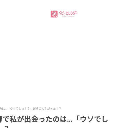
のは…「ウソでしょ！？」運命の相手だった！？
郷で私が出会ったのは…「ウソでし