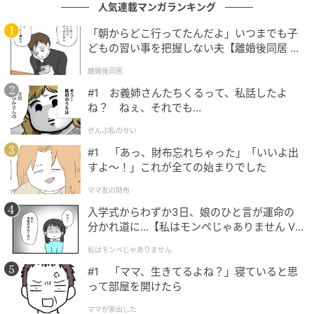
人気連載マンガランキング
ムーンカレンダー編集室では、女性の体を知って、毎
「朝からどこ行ってたんだよ」いつまでも子
月をもっとラクに快適に、女性の一生をサポートする
どもの習い事を把握しない夫【離婚後同居 Vo
記事を配信しています。すべての女性の毎日がもっと
l.1】
離婚後同居
ラクに楽しくなりますように！
#1 お義姉さんたちくるって、私話したよ
ね？ ねぇ、それでも…
ベビーカレンダー編集部／ムーンカレンダー編集室
ぜんぶ私のせい
元記事で読む
#1 「あっ、財布忘れちゃった」「いいよ出
すよ〜！」これが全ての始まりでした
クリエイター情報
ママ友の財布
入学式からわずか3日、娘のひと言が運命の
ベビーカレンダー
分かれ道に…【私はモンペじゃありません Vo
ベビーカレンダーは妊娠・出産・育児の情報サイト
l.1】
です。みんなのクチコミや体験談から産婦人科検
私はモンペじゃありません
索、おでかけ情報、離乳食レシピまで。月間利用者1
#1 「ママ、生きてるよね？」寝ていると思
000万人以上。
って部屋を開けたら
作品をもっとみる
ママが家出した