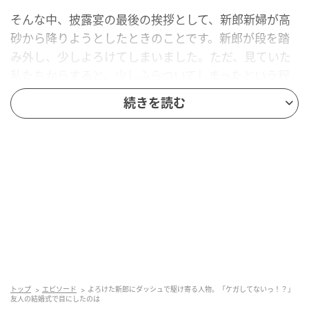
そんな中、披露宴の最後の挨拶として、新郎新婦が高
砂から降りようとしたときのことです。新郎が段を踏
み外し、少しよろけてしまいました。ただ、見ていた
私たちからすると、少しふらついてしまったという程
度。「お酒も入っているもんね。大丈夫かな？」と思
続きを読む
っていると……。
新郎の元にダッシュで駆け寄る人物が。
誰かと思っていると、それは新郎のお母さまでした。
大げさすぎる？
新郎のお母さまは必死な表情で、「大丈夫！？」「ケ
ガしてない！？」と声をかけていました。その様子
トップ
エピソード
よろけた新郎にダッシュで駆け寄る人物。「ケガしてないっ！？」
は、こちらが思わず「少し大げさでは……」と感じてし
友人の結婚式で目にしたのは