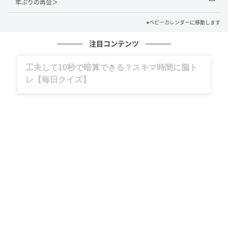
年ぶりの再会＞
レスを溜め込むことなく、うまく付き合えていると思
※ベビーカレンダーに移動します
う」と話していました。
注目コンテンツ
結婚は「パートナーが好き」という気持ちが何より大
切だと思います。けれど、当人同士だけのものではな
グルメ、ギャグ、子育て、旅行記……全部、読
く、お互いの家族との関わりも生まれるもの。だから
めます。
こそ、相手の家族との距離感や関わり方についても、
結婚前に意識しておくことが大切なのかもしれないと
感じた出来事でした。
著者：阿部咲花／30代女性・姉妹を育てる母。看護
師。
イラスト：マメ美
※ベビーカレンダーが独自に実施したアンケートで集
めた読者様の体験談をもとに記事化しています（回答
時期：2025年5月）