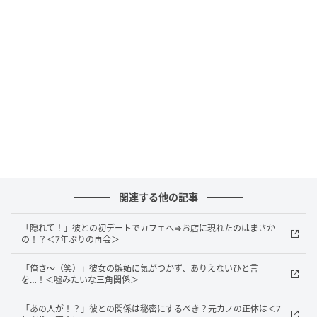
まうほど。
新郎は「大丈夫」と答えていましたが、新郎のお母さ
まは結局、マイクの前まで新郎に付き添っていまし
た。さらに、新郎の最後の挨拶中も、心配そうに新郎
のことを見つめていて……。
子どものことを思う気持ちは素敵だと思うものの、少
し過保護すぎるのではないか？とも正直思ってしまい
ました。私以外に結婚式に参加した友人たちも、新郎
の母を見て同じことを思ったようです。帰り道「結婚
関連する他の記事
生活、大丈夫かな……」と余計なお世話ながら、友人の
結婚生活が心配になってしまいました。
「隠れて！」彼との初デートでカフェへ⇒お店に現れたのはまさか
の！？＜7年ぶりの再会＞
今もこの結婚式を挙げた友人に会いますが、義母はや
「俺さ～（笑）」彼女の嫉妬に気がつかず、ありえないひと言
はり過保護なところがあるようで、嫁姑関係は苦労し
を…！＜嘘みたいな三角関係＞
ていそうでした。ただ、友人自身は義母と程よい距離
「あの人が！？」彼との関係は秘密にするべき？元カノの正体は＜7
感を保ちながら関わっているようで、「そこまでスト