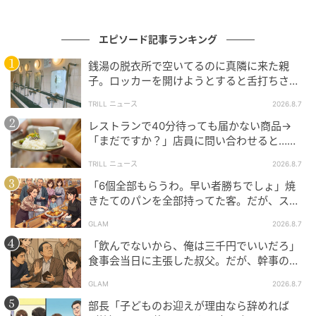
の記事をもっとみる
エピソード記事ランキング
銭湯の脱衣所で空いてるのに真隣に来た親
子。ロッカーを開けようとすると舌打ちさ
れ…→直後、娘の放った“純粋な一言”に「心の
TRILL ニュース
2026.8.7
中で拍手」
レストランで40分待っても届かない商品→
「まだですか？」店員に問い合わせると…そ
の後、“理不尽な対応”に「二度と行っていま
TRILL ニュース
2026.8.7
せん」
「6個全部もらうわ。早い者勝ちでしょ」焼
きたてのパンを全部持ってた客。だが、スタ
ッフの一言で状況が一変
GLAM
2026.8.7
「飲んでないから、俺は三千円でいいだろ」
食事会当日に主張した叔父。だが、幹事のい
とこが告げた一言とは
GLAM
2026.8.7
部長「子どものお迎えが理由なら辞めれば