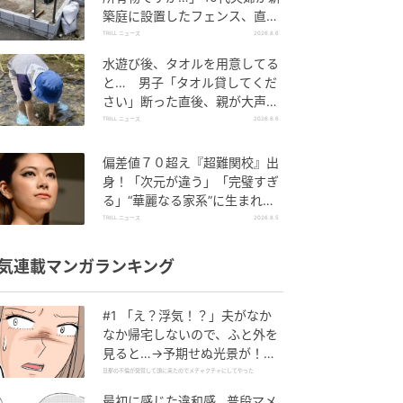
築庭に設置したフェンス、直後
に迫られた"顛末"
TRILL ニュース
2026.8.6
水遊び後、タオルを用意してる
と… 男子「タオル貸してくだ
さい」断った直後、親が大声で
放った一言に絶句
TRILL ニュース
2026.8.6
偏差値７０超え『超難関校』出
身！「次元が違う」「完璧すぎ
る」“華麗なる家系”に生まれた
【規格外の逸材】
TRILL ニュース
2026.8.5
気連載マンガランキング
#1 「え？浮気！？」夫がなか
なか帰宅しないので、ふと外を
見ると…→予期せぬ光景が！｜
旦那の不倫が発覚して頭に来た
旦那の不倫が発覚して頭に来たのでメチャクチャにしてやった
のでメチャクチャにしてやった
最初に感じた違和感…普段マメ