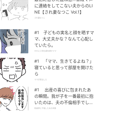
に連絡をしてこない夫からのLI
NE【され妻なつこ Vol.1】
され妻なつこ
#1 子どもの実名と顔を晒すマ
マ、大丈夫かな？なんて心配し
ていたら。
SNSに子供の顔を晒すママ
#1 「ママ、生きてるよね？」
寝ていると思って部屋を開けた
ら
ママが家出した
#1 出産の喜びに包まれたあ
の瞬間。我が子を一番最初に抱
いたのは、夫の不倫相手でし
た。
助産師と不倫した夫の末路