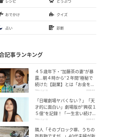
レシピ
どうぶつ
おでかけ
クイズ
占い
診断
合記事ランキング
４５歳年下・“加藤茶の妻”が暴
露…朝４時から“２年間”極秘で
続けた【副業】とは「お金を稼
ぐのって大変」
TRILL ニュース
2026.8.6
「日曜劇場ヤバくない？」「天
才的に面白い」劇場版が“興収１
５億”を記録！「一生言い続け
る」放送後も続く“切望の声”
TRILL ニュース
2026.8.5
隣人「そのブロック塀、うちの
所有物ですが…」40代夫婦が新