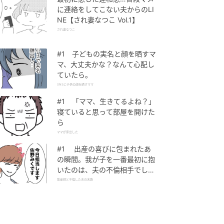
に連絡をしてこない夫からのLI
NE【され妻なつこ Vol.1】
され妻なつこ
#1 子どもの実名と顔を晒すマ
マ、大丈夫かな？なんて心配し
ていたら。
SNSに子供の顔を晒すママ
#1 「ママ、生きてるよね？」
寝ていると思って部屋を開けた
ら
ママが家出した
#1 出産の喜びに包まれたあ
の瞬間。我が子を一番最初に抱
いたのは、夫の不倫相手でし
た。
助産師と不倫した夫の末路