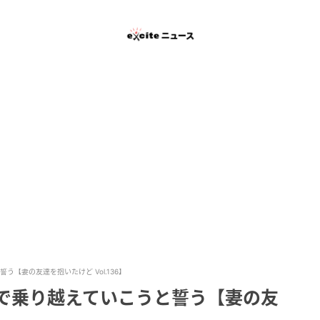
【妻の友達を抱いたけど Vol.136】
人で乗り越えていこうと誓う【妻の友