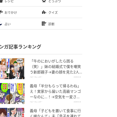
レシピ
どうぶつ
おでかけ
クイズ
占い
診断
ンガ記事ランキング
「牛のにおいがしたら困る
（笑）」妹の結婚式で僕を嘲笑
う新郎親子→妻の顔を見た2人
が絶句したワケ
ベビーカレンダー
2026.8.6
義母「半分もらって帰るわね」
え！実家から届いた高級マンゴ
ーなのに…！→空気を一変させ
た4歳娘の痛快な一言とは
ベビーカレンダー
2026.8.6
義母「子どもを置いて食事に行
く嫁なんて」夫「息子を連れて