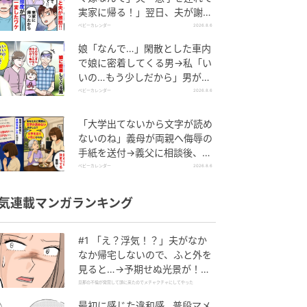
実家に帰る！」翌日、夫が謝罪
してきたワケ
ベビーカレンダー
2026.8.6
娘「なんで…」閑散とした車内
で娘に密着してくる男→私「い
いの…もう少しだから」男が血
相を変え逃げたワケ
ベビーカレンダー
2026.8.6
「大学出てないから文字が読め
ないのね」義母が両親へ侮辱の
手紙を送付→義父に相談後、訪
れた末路とは
ベビーカレンダー
2026.8.6
気連載マンガランキング
#1 「え？浮気！？」夫がなか
なか帰宅しないので、ふと外を
見ると…→予期せぬ光景が！｜
旦那の不倫が発覚して頭に来た
旦那の不倫が発覚して頭に来たのでメチャクチャにしてやった
のでメチャクチャにしてやった
最初に感じた違和感…普段マメ