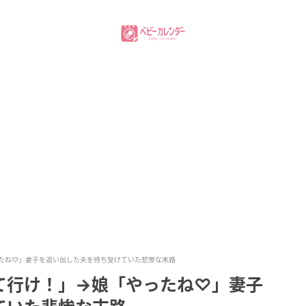
たね♡」妻子を追い出した夫を待ち受けていた悲惨な末路
て行け！」→娘「やったね♡」妻子