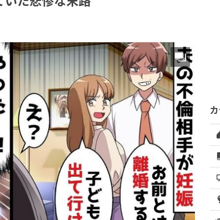
ていた悲惨な末路
カ