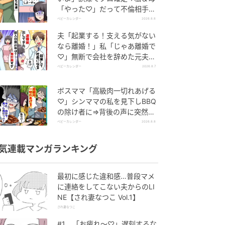
「やった♡」だって不倫相手の
正体は！
ベビーカレンダー
2026.8.8
夫「起業する！支える気がない
なら離婚！」私「じゃあ離婚で
♡」無断で会社を辞めた元夫、
お先真っ暗！
ベビーカレンダー
2026.8.7
ボスママ「高級肉一切れあげる
♡」シンママの私を見下しBBQ
の除け者に⇒背後の声に突然青
ざめたワケ
ベビーカレンダー
2026.8.8
気連載マンガランキング
最初に感じた違和感…普段マメ
に連絡をしてこない夫からのLI
NE【され妻なつこ Vol.1】
され妻なつこ
#1 「お疲れ〜♡」遅刻するな