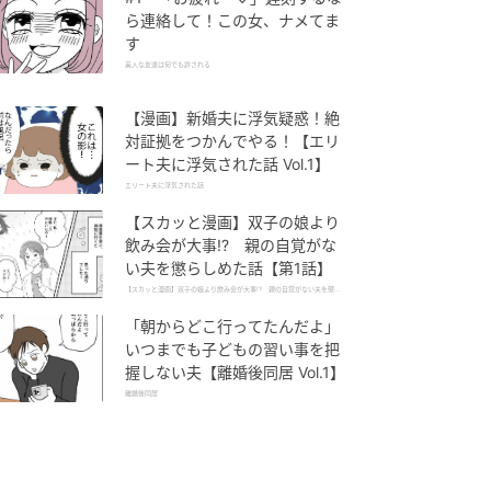
ら連絡して！この女、ナメてま
す
美人な友達は何でも許される
【漫画】新婚夫に浮気疑惑！絶
対証拠をつかんでやる！【エリ
ート夫に浮気された話 Vol.1】
エリート夫に浮気された話
【スカッと漫画】双子の娘より
飲み会が大事!? 親の自覚がな
い夫を懲らしめた話【第1話】
【スカッと漫画】双子の娘より飲み会が大事!? 親の自覚がない夫を懲ら
しめた話
「朝からどこ行ってたんだよ」
いつまでも子どもの習い事を把
握しない夫【離婚後同居 Vol.1】
離婚後同居