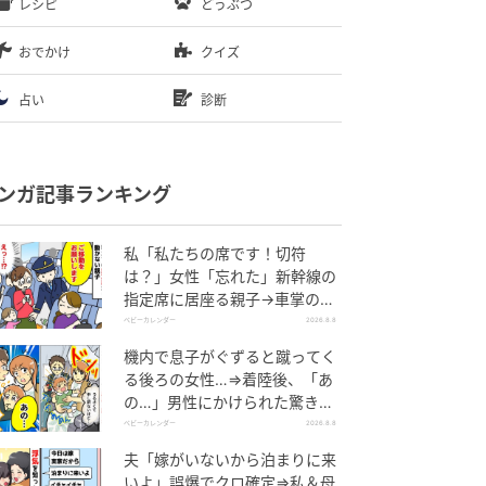
レシピ
どうぶつ
おでかけ
クイズ
占い
診断
ンガ記事ランキング
私「私たちの席です！切符
は？」女性「忘れた」新幹線の
指定席に居座る親子→車掌の注
意に移動…直後、ゾッとする発
ベビーカレンダー
2026.8.8
言
機内で息子がぐずると蹴ってく
る後ろの女性…⇒着陸後、「あ
の…」男性にかけられた驚きの
言葉とは
ベビーカレンダー
2026.8.8
夫「嫁がいないから泊まりに来
いよ」誤爆でクロ確定⇒私＆母