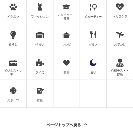
● カラーグラム ギークヌードカラーカバーティント／
カルチャー・
どうぶつ
ファッション
ビューティー
ヘルスケア
教養
限定2色／1,210円（税込）
● カラーグラム タンフルグラスティントディープグレ
暮らし
住まい
レシピ
グルメ
おでかけ
ーズ／限定2色／1,320円（税込）
● カラーグラム ヌーディーブラーティント／限定2色
／1,320円（税込）
ビジネス・マ
心理テスト・
クイズ
恋愛
占い
ネー
診断
● カラーグラム タンフルグラスティントミルク／限定
2色／1,155円（税込）
スポーツ
診断
● カラーグラム オールインワン涙袋メーカー／限定2
色／1,100円（税込）
ページトップへ戻る