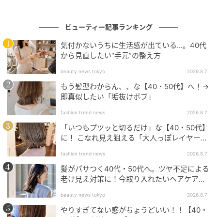
ョンが登場。
ビューティー記事ランキング
今回のテーマは“ギャルしんちゃん”。
気付かないうちに生活感が出ている…。40代
から見直したい“手元”の整え方
『クレヨンしんちゃん』の主人公・野原しんのすけ
と、お友達のネネちゃん、しんのすけが大好きななな
beauty news tokyo
2026.8.7
こおねいさん、妹のひまわりが、「タロベージュ」を
もう髪型わからん、、な【40・50代】へ！→
即真似したい「垢抜けボブ」
まとったギャルになって、colorgram（カラーグラム）
の人気アイテムのパッケージに登場します。
fashion trend news
2026.8.7
「いつもプツッと切るだけ」な【40・50代】
さらに、このコラボでしか手に入らない限定の新色も
に！ こなれ見え狙える「大人っぽレイヤーヘ
ア」
ラインナップ。
fashion trend news
2026.8.7
髪がパサつく40代・50代へ。ツヤ不足による
思わず写真を撮りたくなるような、ポップでキュート
老け見え対策に！今取り入れたいヘアケア名
品３選
なムードのスペシャルデザインは見逃せませんね♡
beauty news tokyo
2026.8.7
やりすぎてない感がちょうどいい！！【40・