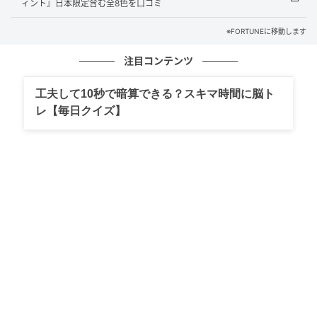
ィント』日本限定含む全8色を口コミ
※FORTUNEに移動します
2018年の誕生以来、スタイル・トレンド・実用性を兼
ね備えたアイテムが話題を集めています。
注目コンテンツ
直感的に使えて、自分らしい仕上がりを楽しめるプロ
工夫して10秒で暗算できる？スキマ時間に脳ト
レ【毎日クイズ】
ダクト設計により、世代を問わず幅広い支持を獲得し
ています。
そんなcolorgram（カラーグラム）ではこの春、人気
リップに日本限定色が登場して話題に♡
ふぉーちゅん別記事にて詳しくレビューしているの
で、ぜひチェックしてみてくださいね。