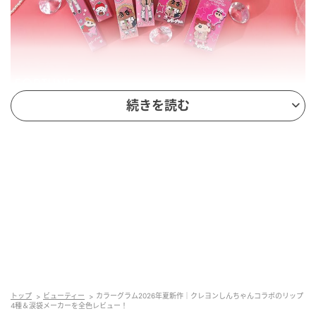
続きを読む
colorgram（カラーグラム） 2026年夏新作コ...
こんにちは、ふぉーちゅん編集部です。
colorgram（カラーグラム）の2026年夏新作コスメ情
報をお届け！
大人気アニメ『クレヨンしんちゃん』との日本限定コ
ラボコレクションが登場。
『ギークヌードカラーカバーティント』『タンフルグ
トップ
ビューティー
カラーグラム2026年夏新作｜クレヨンしんちゃんコラボのリップ
ラスティントディープグレーズ』『ヌーディーブラー
4種＆涙袋メーカーを全色レビュー！