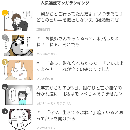
人気連載マンガランキング
「朝からどこ行ってたんだよ」いつまでも子
どもの習い事を把握しない夫【離婚後同居 Vo
l.1】
離婚後同居
#1 お義姉さんたちくるって、私話したよ
ね？ ねぇ、それでも…
ぜんぶ私のせい
#1 「あっ、財布忘れちゃった」「いいよ出
すよ〜！」これが全ての始まりでした
カラーグラム26年春新作｜ツヤめくリップに♡タンフルグラスティントシリ
ママ友の財布
ーズの日本限定全5色をレビュー - ふぉーちゅん(FORTUNE)
入学式からわずか3日、娘のひと言が運命の
分かれ道に…【私はモンペじゃありません Vo
colorgram（カラーグラム）×クレヨンしんち
l.1】
私はモンペじゃありません
ゃんコラボ第2弾♡
#1 「ママ、生きてるよね？」寝ていると思
2025年に引き続き2回目となる、colorgram（カラー
って部屋を開けたら
グラム）と『クレヨンしんちゃん』のコラボコレクシ
ママが家出した