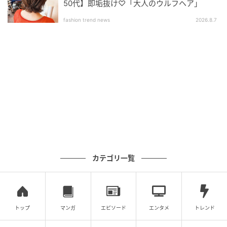
50代】即垢抜け♡「大人のウルフヘア」
新商品ラインナップ
fashion trend news
2026.8.7
カテゴリ一覧
colorgram（カラーグラム） 2026年夏新作コ...
トップ
マンガ
エピソード
エンタメ
トレンド
2026年5月29日（金）オンライン発売
2026年6月19日（金）オフライン発売