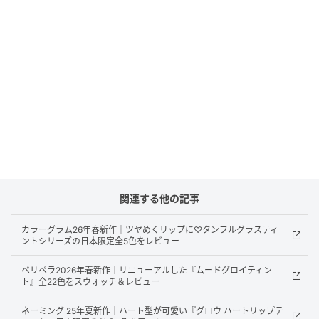
ティント』『タンフルグラスティントミルク』の4種の
リップカラー（各2色）と、『オールインワン涙袋メー
カー』（2色）が発売されます。
2026年5月29日（金）より公式オンラインショップ
（Qoo10）にて販売中、さらに2026年6月19日（金）
からはPLAZAなどでも展開されます。
今回は、ふぉーちゅん編集部が実際に使用したリアル
なレビュー・口コミも合わせてご紹介します。
関連する他の記事
colorgram（カラーグラム）ってどんなブラン
カラーグラム26年春新作｜ツヤめくリップに♡タンフルグラスティ
ントシリーズの日本限定全5色をレビュー
ド？
ペリペラ2026年春新作｜リニューアルした『ムードグロイティン
colorgram（カラーグラム）は、韓国を代表するKビュ
ト』全22色をスウォッチ＆レビュー
ーティープラットフォーム「OLIVE YOUNG（オリーブ
ネーミング 25年夏新作｜ハート型が可愛い『グロウ ハートリップテ
ヤング）」発のメイクアップブランド。