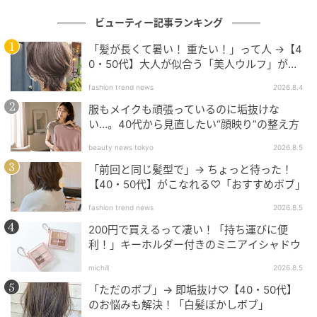
ビューティー記事ランキング
「髪が長くて暑い！ 重たい！」って人 →【4
0・50代】大人が似合う「美人ウルフ」がお
すすめ♡
fashion trend news
2026.8.4
服もメイクも頑張っているのに垢抜けな
い…。40代から見直したい“顔映り”の整え方
beauty news tokyo
2026.8.5
「前回と同じ髪型で」→ ちょっと待った！
【40・50代】がこなれる♡「おすすめボブ」
fashion trend news
2026.8.5
200円で買えるって凄い！「持ち運びに便
重見幸江さん（ヘア・メークアップアーティスト）
利！」キーホルダー付きのミニアイシャドウ
メリハリと独特のニュアンスで表現するヘアメークに
michill
2026.8.5
定評あり。女優やモデルからの指名多数。
「ただのボブ」→ 即垢抜け♡【40・50代】
のお悩みも解決！「白髪ぼかしボブ」