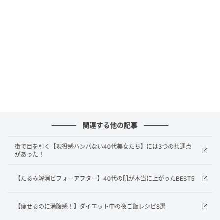
関連する他の記事
街で目を引く【現役感ハンパない40代美女たち】には3つの共通点
があった！
【たるみ解消ビフォーアフター】40代の肌が本当に上がったBEST5
【痩せるのに満腹感！】ダイエット中の夜ご飯レシピ8選
石原晶子（美ST編集部）