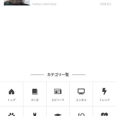
薄いメッシュのような膜感がピタッと密着してハリ感
fashion trend news
2026.8.5
アップ。メーク前にも使いやすい
【第2位】ドモホルンリンクル / 美活肌エキス
美しさの源にアプローチ、大人の肌悩みを一
括ケア
カテゴリ一覧
トップ
マンガ
エピソード
エンタメ
トレンド