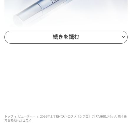
続きを読む
シワ賞の第1位は、ディオールの目元用美容液「ディオ
ール カプチュール プロ コラジェンショット」。肌の
酸素運搬に着目し、4種のコラーゲン生成に働きかけ
て、目元のシワに、ハリ注入級の集中ケア。濃密なハ
リをもたらし、すっきりと引き締まった目元印象へ。
15㎖ ￥12,980（）
トップ
ビューティー
2026年上半期ベストコスメ【シワ賞】つけた瞬間からハリ感！美
ベストコスメ審査員はここを評価!!
容賢者のNo.1コスメ