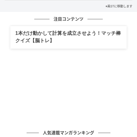
※美STに移動します
長年の美容編集キャリアで情報量、審美眼ともに編集
部随一。姉美ST世代の目線での発信を先導。
注目コンテンツ
ひんやりジェルとアプリケーターで目元のこわばりが
1本だけ動かして計算を成立させよう！マッチ棒
ほどけていくのが心地いい。4種のコラーゲンを水平×
クイズ【脳トレ】
垂直に活性化するから上下まぶたにハリが出ます。
人気連載マンガランキング