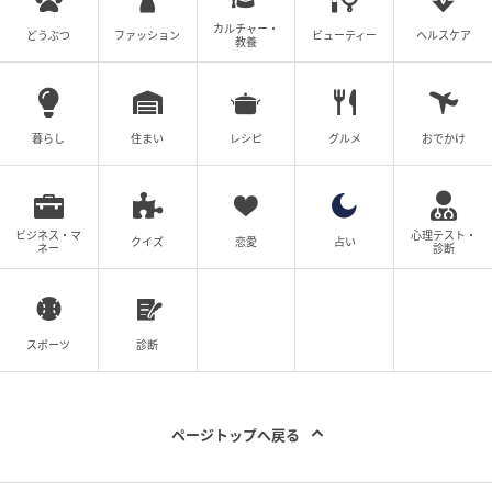
カルチャー・
どうぶつ
ファッション
ビューティー
ヘルスケア
教養
暮らし
住まい
レシピ
グルメ
おでかけ
ビジネス・マ
心理テスト・
クイズ
恋愛
占い
ネー
診断
第2位は、ドモホルンリンクルの「美活肌エキス」。シ
ワ改善から透明感ケア、肌荒れ防止まで。美肌力を底
上げします。［医薬部外品］30㎖ ￥11,000 （）
スポーツ
診断
ベストコスメ審査員はここを評価！
ページトップへ戻る