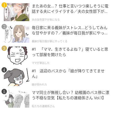
またあの女…？ 仕事と言いつつ楽しそうに電
話する夫にイライラする／夫の女性部下が気
になる（1）【夫婦の危機 まんが】
夫の女性部下が気になる
毎日家に来る義妹がストレス…どうしてみん
な甘やかすの？／義妹が毎日我が家にやって
くる（1）【義父母がシンドイんです！ まん
義妹が毎日我が家にやってくる
が】
千吉良恵子さん（ヘア・メークアップアーティスト）
#1 「ママ、生きてるよね？」寝ていると思
って部屋を開けたら
長年にわたりCMや雑誌など第一線で活躍を続ける。コ
ンサバもトレンドメークもお手のもの。人望も抜群。
ママが家出した
#1 送迎のバスから「娘が降りてきてませ
つけてすぐハリを実感。乾燥による小ジワをカバーし
ん」
なめらかで明るい印象の目元に。
娘が拐われた
ママ同士が無視し合い？ 幼稚園のバス停に漂
う不穏な空気【私たちの連絡係さん Vol.1】
私たちの連絡係さん