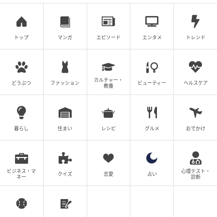
ニュアンスカラーと合皮素材の組み合わせが、まず
770円(税込)という価格を感じさせないとあって、高見
えする事間違いありません！
トップ
マンガ
エピソード
エンタメ
トレンド
■巾着ショルダー2WAYバッグ 770円(税込)
カルチャー・
3層構造で収納しやすいバッグ
どうぶつ
ファッション
ビューティー
ヘルスケア
教養
暮らし
住まい
レシピ
グルメ
おでかけ
ビジネス・マ
心理テスト・
クイズ
恋愛
占い
ネー
診断