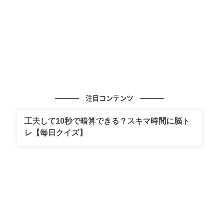
注目コンテンツ
工夫して10秒で暗算できる？スキマ時間に脳ト
レ【毎日クイズ】
出典:lily様ご提供
くったりとしていて柔らかなスエード素材を使用した
大容量トートバッグは、荷物が多い方でも安心して使