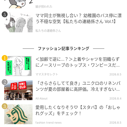
娘が拐われた
ママ同士が無視し合い？ 幼稚園のバス停に漂
う不穏な空気【私たちの連絡係さん Vol.1】
私たちの連絡係さん
ファッション記事ランキング
＜加齢で逆に…？＞上着やシャツを羽織らず
にノースリーブのトップス・ワンピースだけ
で外出できる？
ママスタセレクト
2026.8.5
「さらさらしてて良き」ユニクロのリネンパ
ンツが夏の部屋着に高評価。冷えすぎない肌
出典:Sua様ご提供
触りが決め手
All About
2026.8.4
中綿でぷっくりと膨らんだフォルムが可愛いバッグ
愛用したくなりそう♡【スタバ】の「おしゃ
は、ショルダーストラップを取り外して金具で留めれ
れグッズ」をチェック！
ばハンドバッグに早変わり！
fashion trend news
2026.8.5