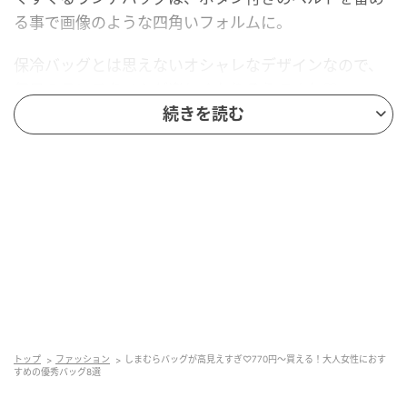
る事で画像のような四角いフォルムに。
保冷バッグとは思えないオシャレなデザインなので、
毎日のランチタイムが楽しくなりそうですね♡
続きを読む
■保冷ランチバッグ 1,419円(税込)
大容量が嬉しいスエード素材のバッグ
トップ
ファッション
しまむらバッグが高見えすぎ♡770円〜買える！大人女性におす
すめの優秀バッグ8選