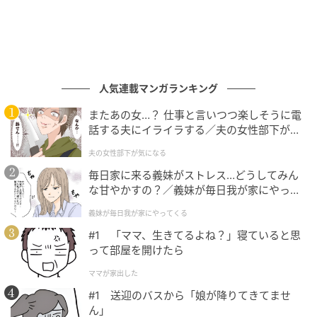
えるのが魅力♡
持ち手の部分にハンドルが付いているのでショルダー
として使っても肩に食い込みにくく、荷物がたくさん
入っていても持ち運びやすい仕上がりです。
人気連載マンガランキング
またあの女…？ 仕事と言いつつ楽しそうに電
■スエード巾着トートバッグ 2,420円(税込)→値下げ
話する夫にイライラする／夫の女性部下が気
1,650円(税込)
になる（1）【夫婦の危機 まんが】
夫の女性部下が気になる
毎日家に来る義妹がストレス…どうしてみん
ハンドバッグに早変わりするショルダーバッ
な甘やかすの？／義妹が毎日我が家にやって
グ
くる（1）【義父母がシンドイんです！ まん
義妹が毎日我が家にやってくる
が】
#1 「ママ、生きてるよね？」寝ていると思
って部屋を開けたら
ママが家出した
#1 送迎のバスから「娘が降りてきてませ
ん」