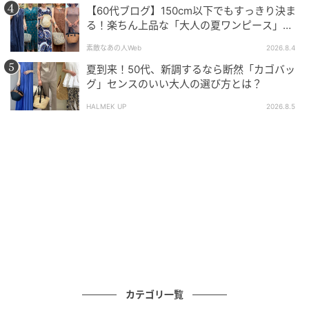
内部にはオープンポケットが2つとファスナーポケット
【60代ブログ】150cm以下でもすっきり決ま
る！楽ちん上品な「大人の夏ワンピース」コ
が付いているので、小物も整理整頓して収納しやすく
ーデ６選
なっています。
素敵なあの人Web
2026.8.4
夏到来！50代、新調するなら断然「カゴバッ
■中綿ショルダーバッグ 2,420円(税込)→値下げ1,650
グ」センスのいい大人の選び方とは？
円(税込)
HALMEK UP
2026.8.5
高見えデザインが嬉しい2WAYバッグ
この投稿をInstagramで見る
(@n.aosan)がシェアした投稿
ショルダーとしても手持ちとしても使える2WAYバッグ
は、開口部が巾着仕様となっているので中身が飛び出
す心配がなく安心して使う事が出来ます。
カテゴリ一覧