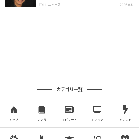
興収“９５億超え”シリーズで輝いた逸材
TRILL ニュース
2026.8.5
元記事で読む
次の記事
パク・ボヨン、デビュー20周年記念写真展が
大盛況のうちに閉幕…収益金は全額寄付へ
の記事をもっとみる
カテゴリ一覧
トップ
マンガ
エピソード
エンタメ
トレンド