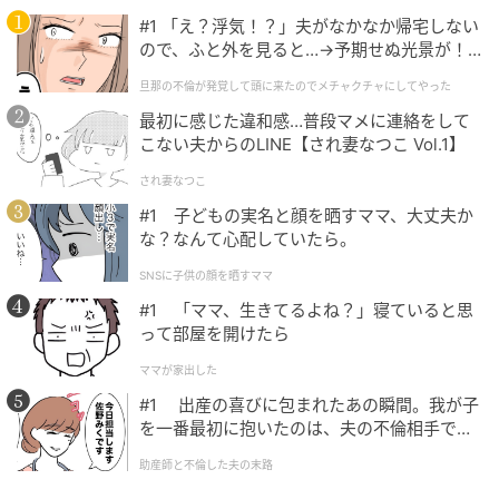
あわせて解禁されたキービジュアルでは、イ・ドンウ
#1 「え？浮気！？」夫がなかなか帰宅しない
クとキム・ヘジュン演じるジンマンとジアンのツーシ
ので、ふと外を見ると…→予期せぬ光景が！
｜旦那の不倫が発覚して頭に来たのでメチャ
ョットと共に「引き継ぎ完了」というキャッチコピー
旦那の不倫が発覚して頭に来たのでメチャクチャにしてやった
クチャにしてやった
が描かれた。
最初に感じた違和感…普段マメに連絡をして
こない夫からのLINE【され妻なつこ Vol.1】
され妻なつこ
#1 子どもの実名と顔を晒すママ、大丈夫か
な？なんて心配していたら。
SNSに子供の顔を晒すママ
#1 「ママ、生きてるよね？」寝ていると思
って部屋を開けたら
ママが家出した
#1 出産の喜びに包まれたあの瞬間。我が子
を一番最初に抱いたのは、夫の不倫相手でし
た。
助産師と不倫した夫の末路