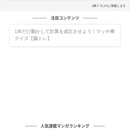
※韓ドラLIFEに移動します
注目コンテンツ
グルメ、ギャグ、子育て、旅行記……全部、読
めます。
次々と襲い来る敵との激闘や、息をつく間もないアク
ションシーンの数々からは、極限状態のなかで繰り広
げられる壮絶な戦いと、さらにスケールアップした世
界観が垣間見える。
さらに、「選択はジアンがします」というセリフとと
もに、ジアンはついに自らの運命と向き合い、その選
択を自分自身の意思で下さなければならない局面を迎
える。守られるだけだった少女が、数々の試練を経
て“戦う者”へと覚醒していく姿に、激闘の先に待ち受け
る衝撃の展開への期待が高まる映像となっている。
人気連載マンガランキング