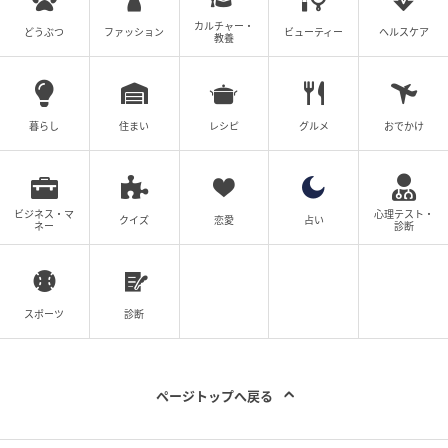
カルチャー・
どうぶつ
ファッション
ビューティー
ヘルスケア
教養
暮らし
住まい
レシピ
グルメ
おでかけ
ビジネス・マ
心理テスト・
クイズ
恋愛
占い
ネー
診断
スポーツ
診断
ページトップへ戻る