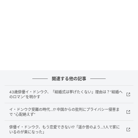
韓国ドラマの常識を覆した革新的なアクション演出
と、緻密に練り上げられたサスペンスで世界を魅了し
た大ヒットシリーズ。圧倒的な没入感で描かれる新た
なサバイバル・サスペンスに、世界中から再び熱い視
線が注がれている！
この度、キービジュアルと本予告編が到着した予告編
では、「今から一人で生き残らなければならない」と
告げられたジアンが、「もし腕を落とされたのなら、
失った腕に執着せずに残った腕を守れ」という叔父・
関連する他の記事
ジンマンの教えを胸に、過酷な戦いへと身を投じてい
く姿が映し出される。
43歳俳優イ・ドンウク、「結婚式は挙げたくない」理由は？“結婚へ
のロマン”を明かす
イ・ドンウク受難の時代…!? 中国からの批判にプライバシー侵害ま
で “心配絶えず”
俳優イ・ドンウク、もう恋愛できない!?「遥か昔のよう…1人で家に
いるのが楽になった」