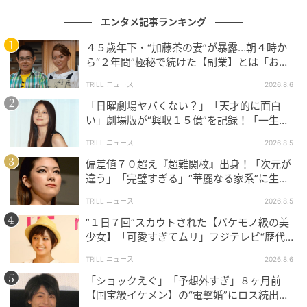
エンタメ記事ランキング
４５歳年下・“加藤茶の妻”が暴露…朝４時か
ら“２年間”極秘で続けた【副業】とは「お金
を稼ぐのって大変」
TRILL ニュース
2026.8.6
「日曜劇場ヤバくない？」「天才的に面白
い」劇場版が“興収１５億”を記録！「一生言
い続ける」放送後も続く“切望の声”
TRILL ニュース
2026.8.5
『殺し屋たちの店 ２』 ディズニープラスのスターにて7月に独占配信が決定
偏差値７０超え『超難関校』出身！「次元が
© 2026 Disney and its related entities
違う」「完璧すぎる」“華麗なる家系”に生ま
叔父と姪という特別な絆の裏に隠された秘密や、これ
れた【規格外の逸材】
TRILL ニュース
2026.8.5
まで明かされてこなかった真実、そして逃れることの
“１日７回”スカウトされた【バケモノ級の美
できない運命に、ジアンが正面から向き合う覚悟を感
少女】「可愛すぎてムリ」フジテレビ“歴代N
じさせるビジュアルとなっている。
o.1作”で輝いた『美人女優』
TRILL ニュース
2026.8.6
新たな戦いの幕開け予感させ、さらなる激闘と衝撃の
「ショックえぐ」「予想外すぎ」８ヶ月前
【国宝級イケメン】の“電撃婚”にロス続出！
展開に期待が高まる！