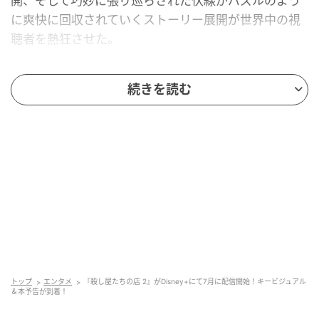
開、そして巧妙に張り巡らされた伏線がパズルのよう
に爽快に回収されていくストーリー展開が世界中の視
聴者を熱狂させた。
シーズン２では、日本から岡田将生と玄理が出演決定
続きを読む
し、スケールと緊張感がさらにパワーアップ！
激しさを増すアクションシーンに加え、ついに叔父ジ
ンマンの真実が明かされ、予測不能なストーリー、息
つく暇もない展開が繰り広げられる。新たな敵の出現
によって脅威はかつてないほど増し、ジアンは過酷な
戦いの中で自らの運命と向き合っていく。
守られるだけだった少女は、数々の試練を経て、やが
て自らの意志で戦うこととなる。仲間たちとの絆、迫
り来る陰謀、そして命を懸けた壮絶なバトルの先に待
トップ
エンタメ
『殺し屋たちの店 2』がDisney+にて7月に配信開始！キービジュアル
ち受けるものとは――。
＆本予告が到着！