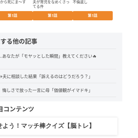
から死にま〜す
夫が育児をなめくさっ
不倫返し
てる件
第1話
第1話
第1話
連する他の記事
…あなたが「モヤッとした瞬間」教えてください🔥
→夫に相談した結果「訴えるのはどうだろう？」
。悔しさで放った一言に母「価値観がイマドキ」
目コンテンツ
せよう！マッチ棒クイズ【脳トレ】