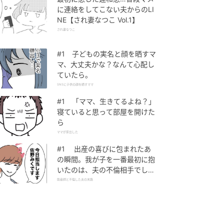
に連絡をしてこない夫からのLI
NE【され妻なつこ Vol.1】
され妻なつこ
#1 子どもの実名と顔を晒すマ
マ、大丈夫かな？なんて心配し
ていたら。
SNSに子供の顔を晒すママ
#1 「ママ、生きてるよね？」
寝ていると思って部屋を開けた
ら
ママが家出した
#1 出産の喜びに包まれたあ
の瞬間。我が子を一番最初に抱
いたのは、夫の不倫相手でし
た。
助産師と不倫した夫の末路