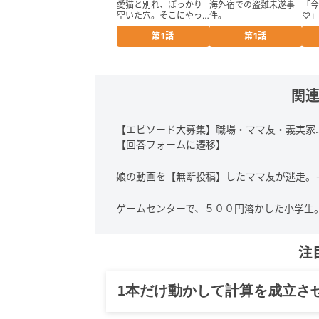
愛猫と別れ、ぽっかり
海外宿での盗難未遂事
「今
空いた穴。そこにやっ
件。
♡」
てきたのは
第1話
第1話
関
【エピソード大募集】職場・ママ友・義実家
【回答フォームに遷移】
娘の動画を【無断投稿】したママ友が逃走。
ゲームセンターで、５００円溶かした小学生
注
1本だけ動かして計算を成立さ