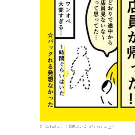
X（旧Twitter）：秋鹿えいと（
@aikaeito
）