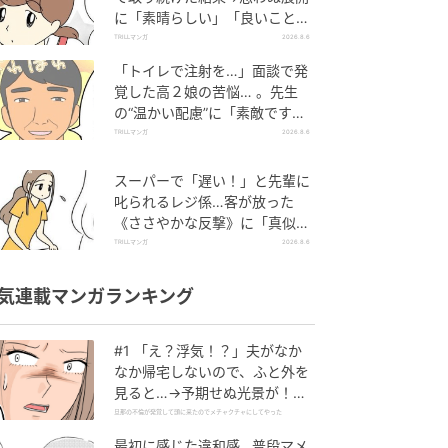
に「素晴らしい」「良いことし
ましたね」
TRILLマンガ
2026.8.6
「トイレで注射を…」面談で発
覚した高２娘の苦悩… 。先生
の“温かい配慮”に「素敵です
ね」「対応がいいね」
TRILLマンガ
2026.8.6
スーパーで「遅い！」と先輩に
叱られるレジ係…客が放った
《ささやかな反撃》に「真似し
たい！」「私もです」
TRILLマンガ
2026.8.6
気連載マンガランキング
#1 「え？浮気！？」夫がなか
なか帰宅しないので、ふと外を
見ると…→予期せぬ光景が！｜
旦那の不倫が発覚して頭に来た
旦那の不倫が発覚して頭に来たのでメチャクチャにしてやった
のでメチャクチャにしてやった
最初に感じた違和感…普段マメ