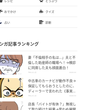
レシピ
どうぶつ
おでかけ
クイズ
占い
診断
ンガ記事ランキング
妻「不倫相手の名は…」夫と不
倫した助産師の職場へ！→検診
に同席した夫も顔面蒼白！
TRILLマンガ
2026.8.6
中古車のカーナビが動作不良→
保証してもらおうとしたのに、
ディーラーで言われた《事実》
に唖然…
TRILLマンガ
2026.8.6
店長「バイトが有休？」無視し
て取り続けた結果→思わぬ展開