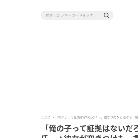
トップ
「俺の子って証拠はないだろ！？」授かり婚から逃げる３
「俺の子って証拠はないだ