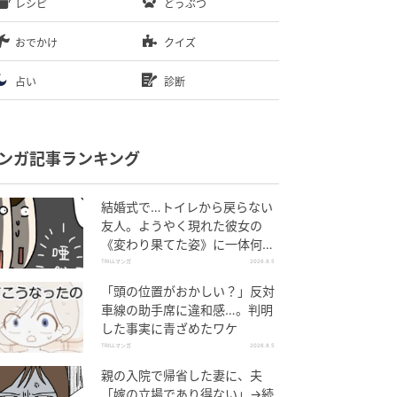
レシピ
どうぶつ
おでかけ
クイズ
占い
診断
ンガ記事ランキング
結婚式で…トイレから戻らない
友人。ようやく現れた彼女の
《変わり果てた姿》に一体何
が！？
TRILLマンガ
2026.8.5
「頭の位置がおかしい？」反対
車線の助手席に違和感…。判明
した事実に青ざめたワケ
TRILLマンガ
2026.8.5
親の入院で帰省した妻に、夫
「嫁の立場であり得ない」→続