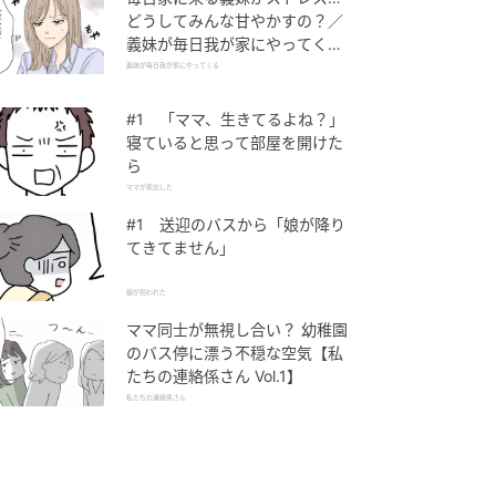
どうしてみんな甘やかすの？／
義妹が毎日我が家にやってくる
（1）【義父母がシンドイんで
義妹が毎日我が家にやってくる
す！ まんが】
#1 「ママ、生きてるよね？」
寝ていると思って部屋を開けた
ら
ママが家出した
#1 送迎のバスから「娘が降り
てきてません」
娘が拐われた
ママ同士が無視し合い？ 幼稚園
のバス停に漂う不穏な空気【私
たちの連絡係さん Vol.1】
私たちの連絡係さん