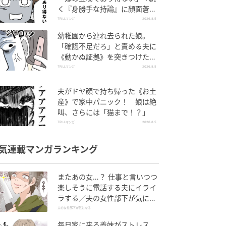
く『身勝手な持論』に顔面蒼
白！
TRILLマンガ
2026.8.5
幼稚園から連れ去られた娘。
「確認不足だろ」と責める夫に
《動かぬ証拠》を突きつけた結
果
TRILLマンガ
2026.8.5
夫がドヤ顔で持ち帰った《お土
産》で家中パニック！ 娘は絶
叫、さらには「猫まで！？」
TRILLマンガ
2026.8.5
気連載マンガランキング
またあの女…？ 仕事と言いつつ
楽しそうに電話する夫にイライ
ラする／夫の女性部下が気にな
る（1）【夫婦の危機 まんが】
夫の女性部下が気になる
毎日家に来る義妹がストレス…