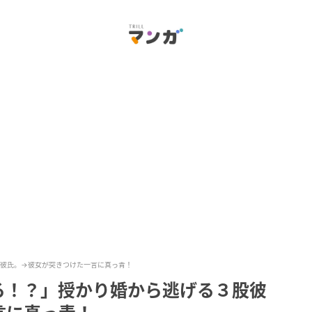
股彼氏。→彼女が突きつけた一言に真っ青！
ろ！？」授かり婚から逃げる３股彼