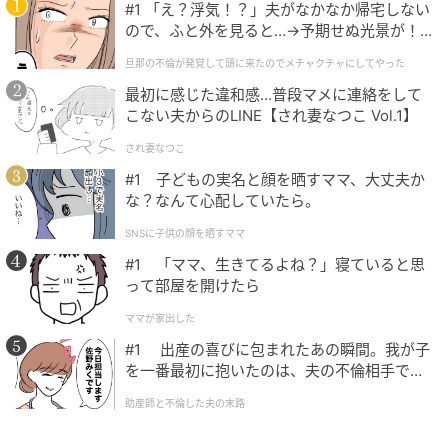
#1 「え？浮気！？」夫がなかなか帰宅しない
ので、ふと外を見ると…→予期せぬ光景が！
｜旦那の不倫が発覚して頭に来たのでメチャ
旦那の不倫が発覚して頭に来たのでメチャクチャにしてやった
クチャにしてやった
最初に感じた違和感…普段マメに連絡をして
こない夫からのLINE【され妻なつこ Vol.1】
され妻なつこ
#1 子どもの実名と顔を晒すママ、大丈夫か
な？なんて心配していたら。
SNSに子供の顔を晒すママ
#1 「ママ、生きてるよね？」寝ていると思
って部屋を開けたら
ママが家出した
#1 出産の喜びに包まれたあの瞬間。我が子
を一番最初に抱いたのは、夫の不倫相手でし
た。
助産師と不倫した夫の末路