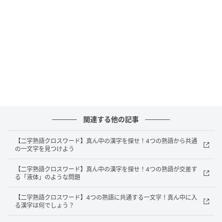
表します。「水」は自然界で最も重要な物質の一つ
で、生命活動に不可欠です。これら4つの熟語は日常生
活でも頻出する言葉ばかりです。
このように一文字を中心に複数の熟語が作られるの
は、その漢字の重要性と応用性の高さを示していま
す。他の漢字でも同じ仕組みの問題が作れるか、試し
てみてください！
※複数の正解を持つ場合もございます。あくまでも一
関連する他の記事
例のご紹介に留まることを、ご了承ください。
【二字熟語クロスワード】真ん中の漢字を探せ！4つの熟語から共通
の一文字を見つけよう
元記事で読む
【二字熟語クロスワード】真ん中の漢字を探せ！4つの熟語が交差す
る「液体」のような問題
次の記事
【四字熟語穴埋め】知ってたら語彙力上級
【二字熟語クロスワード】4つの熟語に共通する一文字！真ん中に入
る漢字は何でしょう？
者！□途半□に入る漢字は？