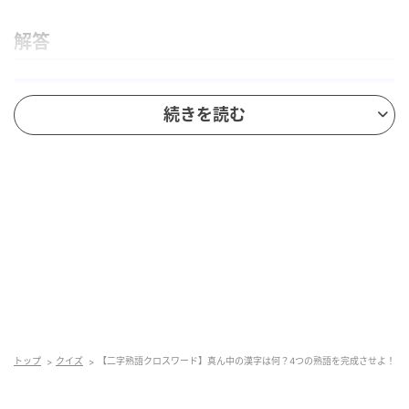
解答
続きを読む
脳トレ日和
答えは「水」です。氷水（こおりみず）は冷たい飲
トップ
クイズ
【二字熟語クロスワード】真ん中の漢字は何？4つの熟語を完成させよ！
料、泉水（せんすい）は泉から湧き出る水、水面（み
ずめん）は水の表面、水量（すいりょう）は水の量を