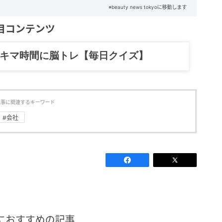
※beauty news tokyoに移動します
目コンテンツ
記……全部、読めます。
記事に関連するキーワード
#会社
におすすめの記事