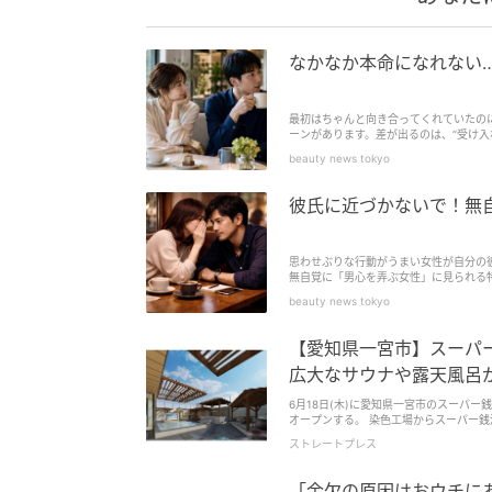
なかなか本命になれない
最初はちゃんと向き合ってくれていたの
ーンがあります。差が出るのは、“受け入
して毎回応じていませんか？これが続く
beauty news tokyo
彼氏に近づかないで！無
思わせぶりな行動がうまい女性が自分の
無自覚に「男心を弄ぶ女性」に見られる
ィタッチは相手に親近感を与える行為。 
beauty news tokyo
【愛知県一宮市】スーパ
広大なサウナや露天風呂
6月18日(木)に愛知県一宮市のスーパ
オープンする。 染色工場からスーパー銭湯に転業し30年 一宮市は繊維産業で栄え、明治以降は毛織物の一大産地「尾州」として
知られた。しかし1990年代以降は、合
ストレートプレス
[caption id="attachment_1606872"
[caption id="attachment_1606873
パアクアス湯友楽」「美彩都 湯友楽」
「金欠の原因はおウチに