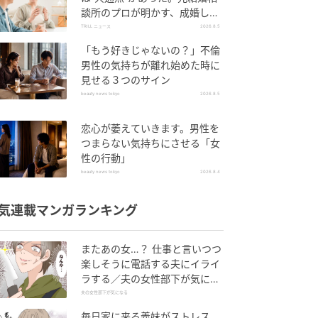
談所のプロが明かす、成婚しや
すい人の“たった1つの特徴”と
TRILL ニュース
2026.8.5
は？
「もう好きじゃないの？」不倫
男性の気持ちが離れ始めた時に
見せる３つのサイン
beauty news tokyo
2026.8.5
恋心が萎えていきます。男性を
つまらない気持ちにさせる「女
性の行動」
beauty news tokyo
2026.8.4
気連載マンガランキング
またあの女…？ 仕事と言いつつ
楽しそうに電話する夫にイライ
ラする／夫の女性部下が気にな
る（1）【夫婦の危機 まんが】
夫の女性部下が気になる
毎日家に来る義妹がストレス…