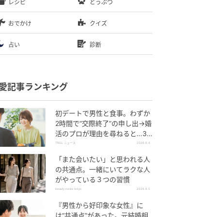
レシピ
どうぶつ
おでかけ
クイズ
占い
診断
愛記事ランキング
初デートで男性と食事。わずか
2時間で“交際終了”の申し出→婚
活のプロが理由を尋ねると…34
歳女性が明かした“呆れた理由”
TRILL ニュース
2026.8.4
「また会いたい」と思われる人
の共通点。一緒にいてラクな人
がやっている３つの習慣
beauty news tokyo
2026.8.5
『男性から好印象な女性』に
は“共通点”があった。元結婚相