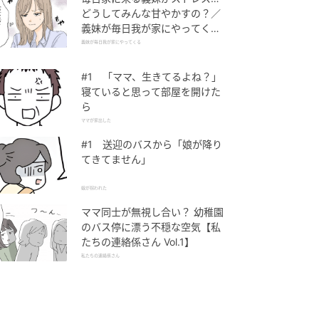
どうしてみんな甘やかすの？／
義妹が毎日我が家にやってくる
（1）【義父母がシンドイんで
義妹が毎日我が家にやってくる
す！ まんが】
#1 「ママ、生きてるよね？」
寝ていると思って部屋を開けた
ら
ママが家出した
#1 送迎のバスから「娘が降り
てきてません」
娘が拐われた
ママ同士が無視し合い？ 幼稚園
のバス停に漂う不穏な空気【私
たちの連絡係さん Vol.1】
私たちの連絡係さん