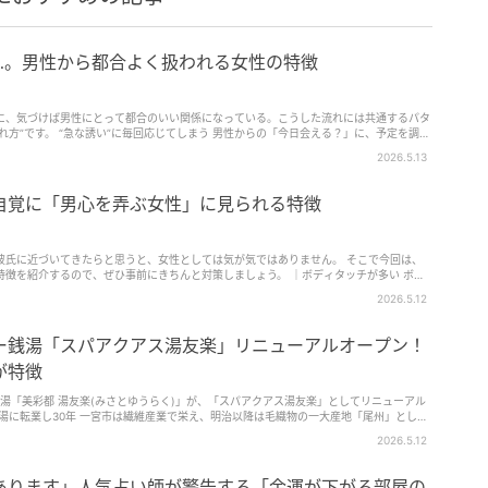
…。男性から都合よく扱われる女性の特徴
に、気づけば男性にとって都合のいい関係になっている。こうした流れには共通するパタ
れ方”です。 “急な誘い”に毎回応じてしまう 男性からの「今日会える？」に、予定を調整
と、男性…
2026.5.13
自覚に「男心を弄ぶ女性」に見られる特徴
彼氏に近づいてきたらと思うと、女性としては気が気ではありません。 そこで今回は、
特徴を紹介するので、ぜひ事前にきちんと対策しましょう。 ｜ボディタッチが多い ボデ
男性は何度…
2026.5.12
ー銭湯「スパアクアス湯友楽」リニューアルオープン！
が特徴
ー銭湯「美彩都 湯友楽(みさとゆうらく)」が、「スパアクアス湯友楽」としてリニューアル
成繊維への移行や海外生産シフト、後継者不足などにより産業構造の転換が起こる。
2026.5.12
 align="aligncenter" width="600"] 1996年「スーパー銭湯湯友楽」開業[/caption]
" align="aligncenter" width="600"] 2015年「美彩都湯友楽」リニューアル[/caption] 「ス
の母体・イトシン興業は車のシートを染める染色工場だった。給排水のインフラ、ボイラ
あります」人気占い師が警告する「金運が下がる部屋の