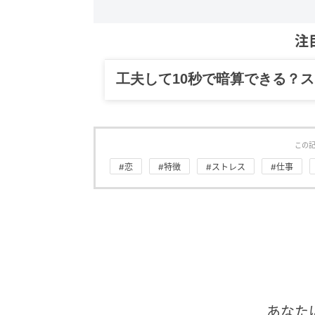
注
グルメ、ギャグ、子育て、旅行
この
#恋
#特徴
#ストレス
#仕事
あなた