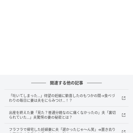
クリエイター情報
ベビーカレンダー
ベビーカレンダーは妊娠・出産・育児の情報サイト
です。みんなのクチコミや体験談から産婦人科検
索、おでかけ情報、離乳食レシピまで。月間利用者1
000万人以上。
作品をもっとみる
関連する他の記事
の記事をもっとみる
「吐いてしまった…」待望の妊娠に歓喜したのもつかの間→食べづ
わりの毎日に妻は夫をにらみつけ…！？
出産を終えた妻「見た？普通分娩なのに痛くなかったの」夫「裏切
られていた…」夫驚愕の妻の秘密とは？
フラフラで帰宅した妊婦妻に夫「遅かったじゃ～ん笑」⇒置き去り