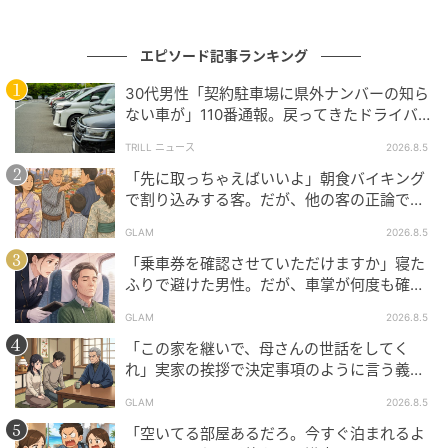
エピソード記事ランキング
30代男性「契約駐車場に県外ナンバーの知ら
ない車が」110番通報。戻ってきたドライバー
の“言い分”に「口論になった」
TRILL ニュース
2026.8.5
「先に取っちゃえばいいよ」朝食バイキング
で割り込みする客。だが、他の客の正論で状
況が一変
GLAM
2026.8.5
「乗車券を確認させていただけますか」寝た
ふりで避けた男性。だが、車掌が何度も確認
した結果
GLAM
2026.8.5
「この家を継いで、母さんの世話をしてく
れ」実家の挨拶で決定事項のように言う義
父。だが、普段は反論しない夫が言ってくれ
GLAM
2026.8.5
た一言
「空いてる部屋あるだろ。今すぐ泊まれるよ