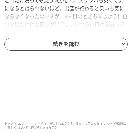
どれだけ洗っても臭う気がして、スリッパも臭くて気
になると寝られないほど。出産が終わると臭いも気に
ならなくなったのですが、2人目のときも同じように自
分の足だけ拒否反応が出てしまいつらい日々を送って
いました……。
続きを読む
ちなみに、2人目のときも出産が終わったらまったく気
にならなくなりました。
著者：中田 音／30代女性・主婦。2児の母。育休中。
イラスト：きょこ
※ベビーカレンダーが独自に実施したアンケートで集
めた読者様の体験談をもとに記事化しています
ベビーカレンダー編集部
トップ
エピソード
「ずっと臭い！なんで！？」妊娠中に苦しめられたニオイの原因に
困惑！どこにいても逃げられかったワケ
元記事で読む