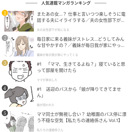
人気連載マンガランキング
またあの女…？ 仕事と言いつつ楽しそうに電
話する夫にイライラする／夫の女性部下が気
になる（1）【夫婦の危機 まんが】
夫の女性部下が気になる
毎日家に来る義妹がストレス…どうしてみん
な甘やかすの？／義妹が毎日我が家にやって
くる（1）【義父母がシンドイんです！ まん
義妹が毎日我が家にやってくる
が】
#1 「ママ、生きてるよね？」寝ていると思
って部屋を開けたら
ママが家出した
#1 送迎のバスから「娘が降りてきてませ
ん」
娘が拐われた
ママ同士が無視し合い？ 幼稚園のバス停に漂
う不穏な空気【私たちの連絡係さん Vol.1】
私たちの連絡係さん