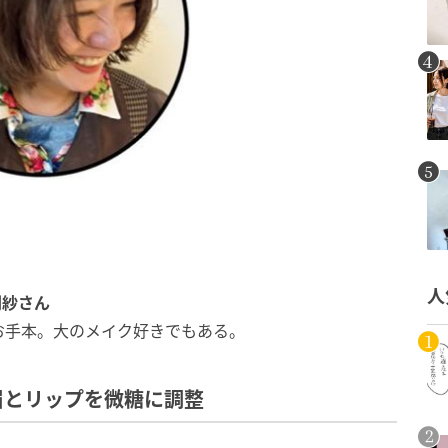
人
利紗
さん
お手本。大のメイク好きでもある。
眉とリップを微糖に調整