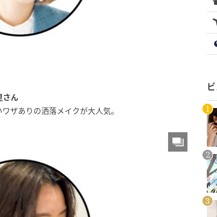
ビ
里さん
いワザありの洒落メイクが大人気。