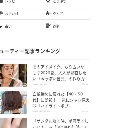
レシピ
どうぶつ
おでかけ
クイズ
占い
診断
ューティー記事ランキング
そのアイメイク、もう古いか
も？2026夏、大人が見直した
い「今っぽい目元」の作り方
beauty news tokyo
2026.8.8
白髪染めに疲れた【40・50
代】に朗報！ 一気にシャレ見え
♡「ハイライトボブ」
fashion trend news
2026.8.8
「サンダル履く時、爪可愛くし
たい！」→【3COINS】貼って