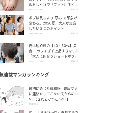
即おしゃれ♡「フット用ネイル
チップ」
fashion trend news
2026.8.8
ボブは長さより“厚み”で印象が
変わる。2026夏、大人が意識
したい３つのポイント
beauty news tokyo
2026.8.8
夏は短め派の【40・50代】集
合！ ラフすぎず上品すぎない♡
「大人に似合うショートボブ」
fashion trend news
2026.8.8
気連載マンガランキング
最初に感じた違和感…普段マメ
に連絡をしてこない夫からのLI
NE【され妻なつこ Vol.1】
され妻なつこ
#1 「お疲れ〜♡」遅刻するな