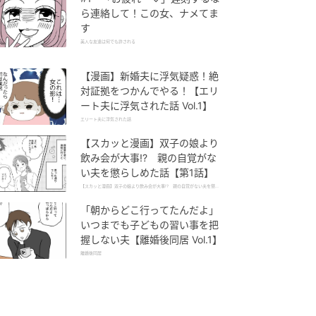
ら連絡して！この女、ナメてま
す
美人な友達は何でも許される
【漫画】新婚夫に浮気疑惑！絶
対証拠をつかんでやる！【エリ
ート夫に浮気された話 Vol.1】
エリート夫に浮気された話
【スカッと漫画】双子の娘より
飲み会が大事!? 親の自覚がな
い夫を懲らしめた話【第1話】
【スカッと漫画】双子の娘より飲み会が大事!? 親の自覚がない夫を懲ら
しめた話
「朝からどこ行ってたんだよ」
いつまでも子どもの習い事を把
握しない夫【離婚後同居 Vol.1】
離婚後同居