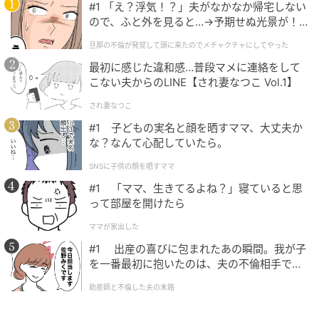
#1 「え？浮気！？」夫がなかなか帰宅しない
ので、ふと外を見ると…→予期せぬ光景が！
｜旦那の不倫が発覚して頭に来たのでメチャ
旦那の不倫が発覚して頭に来たのでメチャクチャにしてやった
クチャにしてやった
最初に感じた違和感…普段マメに連絡をして
こない夫からのLINE【され妻なつこ Vol.1】
され妻なつこ
#1 子どもの実名と顔を晒すママ、大丈夫か
な？なんて心配していたら。
SNSに子供の顔を晒すママ
#1 「ママ、生きてるよね？」寝ていると思
って部屋を開けたら
ママが家出した
#1 出産の喜びに包まれたあの瞬間。我が子
を一番最初に抱いたのは、夫の不倫相手でし
た。
助産師と不倫した夫の末路