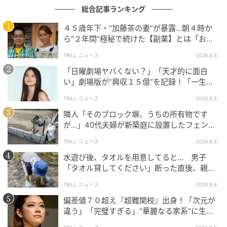
総合記事ランキング
４５歳年下・“加藤茶の妻”が暴露…朝４時か
ら“２年間”極秘で続けた【副業】とは「お金
を稼ぐのって大変」
TRILL ニュース
2026.8.6
「日曜劇場ヤバくない？」「天才的に面白
い」劇場版が“興収１５億”を記録！「一生言
い続ける」放送後も続く“切望の声”
TRILL ニュース
2026.8.5
隣人「そのブロック塀、うちの所有物です
が…」40代夫婦が新築庭に設置したフェン
ス、直後に迫られた"顛末"
TRILL ニュース
2026.8.6
水遊び後、タオルを用意してると… 男子
「タオル貸してください」断った直後、親が
大声で放った一言に絶句
TRILL ニュース
2026.8.6
偏差値７０超え『超難関校』出身！「次元が
違う」「完璧すぎる」“華麗なる家系”に生ま
れた【規格外の逸材】