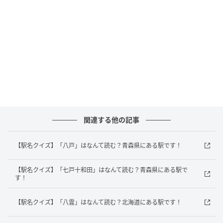
答えは「いわてぬまくない
」でした！
岩手県にある「いわて沼宮内駅」は、東北新幹線、
IGRいわて銀河鉄道線が通っていますよ！
あなたは正解がすぐにわかりましたか？意外と難しい
駅名クイズ、ぜひ家族や友だちと一緒に楽しんでみて
くださいね。
関連する他の記事
元記事で読む
【駅名クイズ】「八戸」はなんて読む？青森県にある駅です！
次の記事
5秒でわかったら天才！？「1÷2×3」すぐ解
【駅名クイズ】「七戸十和田」はなんて読む？青森県にある駅で
ける？
す！
【駅名クイズ】「八雲」はなんて読む？北海道にある駅です！
の記事をもっとみる