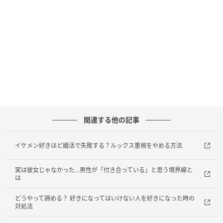
的に男性に頼る機会が多いかと思います。割り切れる
タイプの方は良いのですが、依存しやすいと自覚のあ
る方は要注意。
もちろん、婚約していたり、事実婚状態で話し合いの
結果お互いが納得した上で家庭に入る場合などは除き
ますが、普通にお付き合いをしている段階なら、いく
ら恋人と親密になっても経済的には自立している方が
依存せずに付き合えるのでおすすめです。
関連する他の記事
コミュニケーション能力の向上
イケメン好きほど婚活で失敗する？ルックス重視をやめる方法
恋人以外の人と親しくなるのが苦手だと、孤独感から
実は彼女じゃなかった…男性が「付き合っている」と思う境界線と
恋人への依存心や執着心が高まることが多いです。コ
は
ミュニケーション能力をつけ、恋人以外にも心を開け
どうやって諦める？ 好きになってはいけない人を好きになった時の
る相手を増やすことで依存心は薄まるはずです。
対処法