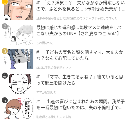
#1 「え？浮気！？」夫がなかなか帰宅しない
そして「どうせ私なんて……」と思わずに、やりたいこ
ので、ふと外を見ると…→予期せぬ光景が！
とにチャレンジしましょう！ 正反対の行動に思えるか
｜旦那の不倫が発覚して頭に来たのでメチャ
旦那の不倫が発覚して頭に来たのでメチャクチャにしてやった
もしれませんが、その両方を積み重ねることで自分を
クチャにしてやった
最初に感じた違和感…普段マメに連絡をして
好きになれるはずです。
こない夫からのLINE【され妻なつこ Vol.1】
され妻なつこ
気持ちを素直に表現する
#1 子どもの実名と顔を晒すママ、大丈夫か
な？なんて心配していたら。
素直な女性より、
ヤキモチや甘えたい気持ちを上手く
SNSに子供の顔を晒すママ
表現できず我慢している人の方が、実は依存心が強い
#1 「ママ、生きてるよね？」寝ていると思
ケースが多い
です。気持ちは抑圧することで高まるか
って部屋を開けたら
らです。
ママが家出した
勇気を出して、強がらず素直に気持ちを表すことで、
#1 出産の喜びに包まれたあの瞬間。我が子
依存心は弱まることもあります。「こう見られたい」
を一番最初に抱いたのは、夫の不倫相手でし
た。
という気持ちより「こうしたい」という気持ちを優先
助産師と不倫した夫の末路
しようと考えてみてください。