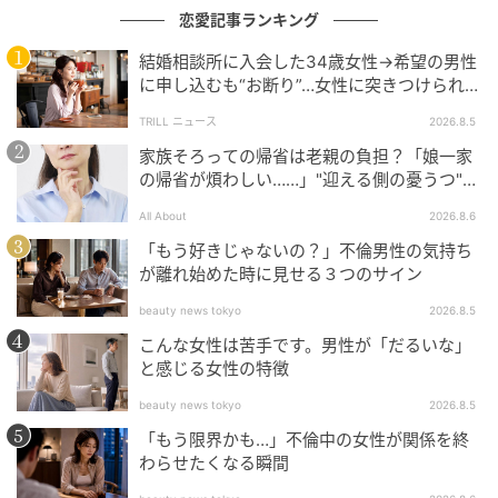
恋愛記事ランキング
慣れないうちはすごく勇気がいるかもしれませんが、
素直な気持ちを受け止めてもらえる経験が増えれば増
結婚相談所に入会した34歳女性→希望の男性
に申し込むも“お断り”…女性に突きつけられた
えるほど、自然に正直な気持ちを伝えられるようにな
「高望み」以上の残酷な原因とは？
ります。
TRILL ニュース
2026.8.5
家族そろっての帰省は老親の負担？「娘一家
いかがでしたか？ 依存心を上手くコントロールして、
の帰省が煩わしい……」"迎える側の憂うつ"の
今以上に恋愛を楽しみましょう！
正体と対処法
All About
2026.8.6
Written by KOIGAKU
「もう好きじゃないの？」不倫男性の気持ち
が離れ始めた時に見せる３つのサイン
元記事で読む
beauty news tokyo
2026.8.5
こんな女性は苦手です。男性が「だるいな」
次の記事
と感じる女性の特徴
両思いなのに付き合えない…恋が進展しない
beauty news tokyo
2026.8.5
理由4つ
「もう限界かも…」不倫中の女性が関係を終
わらせたくなる瞬間
の記事をもっとみる