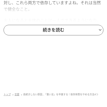
対し、これら両方で依存していますよね。それは当然
で健全なこと。
大人になると大体のことは一人でできるようになり、
物理的依存からは解放されるものです。しかし、誰か
続きを読む
がいてくれないと困る、甘えたい、頼りたいという精
神的依存は残ることが多いよう。
依存心は必ずしもいけないものではありませんが、精
神的にも物理的にも相手に依存してしまうと、相手も
自分も苦しめることになります。「この人がいないと
私は生きていけない」という精神的依存だけではな
く、経済的にも彼に頼ってしまっていたら、精神的依
存心もますます高まってしまいます。
ですから、
依存心を少しでも薄めるには経済的に自立
トップ
恋愛
長続きしない原因…「重い女」を卒業する！依存体質をやめる方法4つ
していることが望ましい
のです。女性であれば、経済