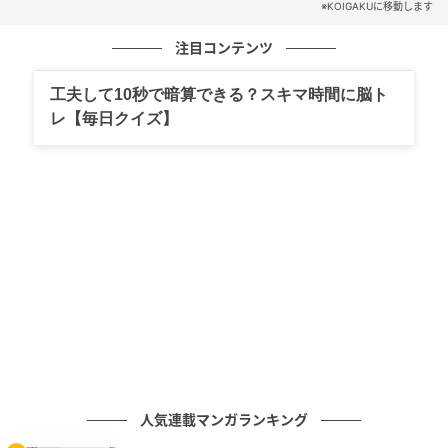
「自分を良く見せたい」という意識を、「相手はどう
※KOIGAKUに移動します
いう人なのかな？」と
相手に関心を向けることができ
注目コンテンツ
れば、本当の意味で人とコミュニケーションが取れる
ようになります
。誰かと接するときはぜひ心がけてみ
工夫して10秒で暗算できる？スキマ時間に脳ト
てください。
レ【毎日クイズ】
自分を好きになる
自分に厳しくし過ぎたり批判的でいると、どうしても
他者から自分の価値を認められたくなります。そのた
め、一番身近な恋人への依存心が強まるのです。
自分をもっと好きになれば、自然と依存心は薄れるは
ず。それには
「～すべき」「絶対～」などと思い過ぎ
ず、「まあいいか」と少し緩い気持ちを持つことが大
切
です。
人気連載マンガランキング