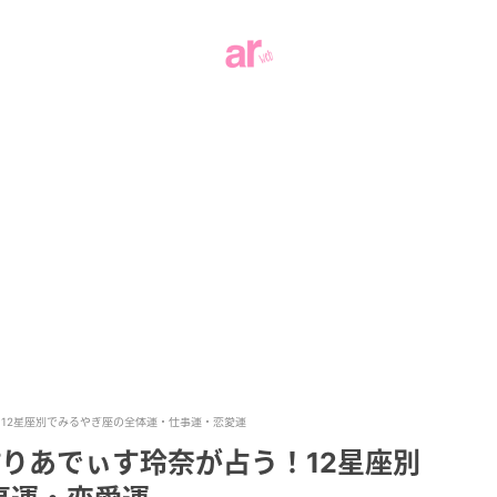
！12星座別でみるやぎ座の全体運・仕事運・恋愛運
ぷりあでぃす玲奈が占う！12星座別