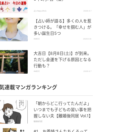
占いHappyWeb
2026.8.7
【占い師が語る】多くの人を惹
きつける。「幸せを掴む人」が
多い誕生日5つ
4MEEE
2026.8.6
大吉日【8月8日(土)】が到来。
ただし金運を下げる原因となる
行動も？
4MEEE
2026.8.7
気連載マンガランキング
「朝からどこ行ってたんだよ」
いつまでも子どもの習い事を把
握しない夫【離婚後同居 Vol.1】
離婚後同居
#1 お義姉さんたちくるって、