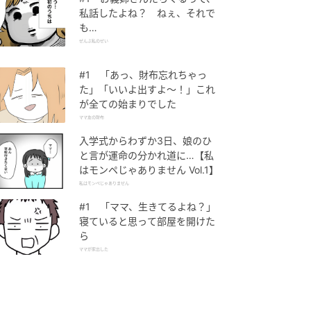
私話したよね？ ねぇ、それで
も…
ぜんぶ私のせい
#1 「あっ、財布忘れちゃっ
た」「いいよ出すよ〜！」これ
が全ての始まりでした
ママ友の財布
入学式からわずか3日、娘のひ
と言が運命の分かれ道に…【私
はモンペじゃありません Vol.1】
私はモンペじゃありません
#1 「ママ、生きてるよね？」
寝ていると思って部屋を開けた
ら
ママが家出した