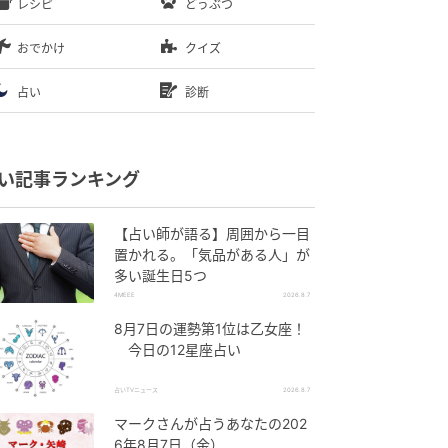
レシピ
どうぶつ
おでかけ
クイズ
占い
診断
い記事ランキング
【占い師が語る】周囲から一目
置かれる。「気品がある人」が
多い誕生日5つ
4MEEE
2026.8.7
8月7日の運勢第1位は乙女座！
今日の12星座占い
占いTVニュース
2026.8.7
マークさんが占うあなたの202
6年8月7日（金）