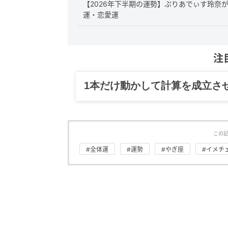
【2026年下半期の運勢】ぷりあでぃす玲奈
運・恋愛運
注
グルメ、ギャグ、子育て、旅行
この
#全体運
#運勢
#やぎ座
#イメチ