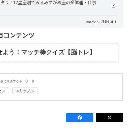
が占う！12星座別でみるみずがめ座の全体運・仕事
※ar Webに移動します
目コンテンツ
記……全部、読めます。
記事に関連するキーワード
ェン
#カップル