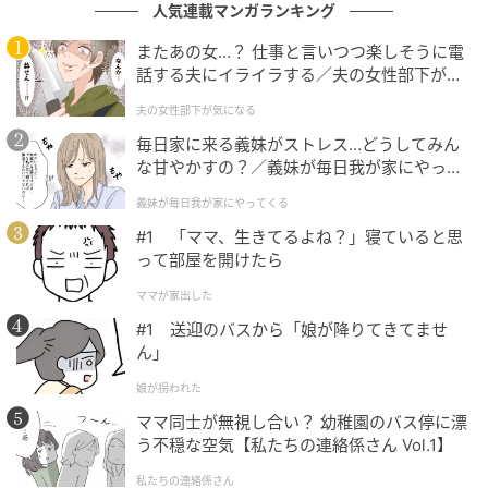
人気連載マンガランキング
またあの女…？ 仕事と言いつつ楽しそうに電
話する夫にイライラする／夫の女性部下が気
になる（1）【夫婦の危機 まんが】
夫の女性部下が気になる
毎日家に来る義妹がストレス…どうしてみん
な甘やかすの？／義妹が毎日我が家にやって
くる（1）【義父母がシンドイんです！ まん
義妹が毎日我が家にやってくる
が】
#1 「ママ、生きてるよね？」寝ていると思
って部屋を開けたら
（写真＝チェ・スヨンInstagram）
ママが家出した
#1 送迎のバスから「娘が降りてきてませ
また、スヨンはこのイベントに父親とともに参加し
ん」
た。
娘が拐われた
スヨンの父親は現在、網膜色素変性症を患っている。
ママ同士が無視し合い？ 幼稚園のバス停に漂
う不穏な空気【私たちの連絡係さん Vol.1】
2004年に最初の発症が確認されたとされる中、スヨン
は父親が設立した失明予防運動本部の広報大使として
私たちの連絡係さん