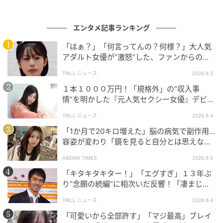
活動している。
エンタメ記事ランキング
さらに10年にわたり「ビーミング・エフェクト
（Beaming Effect）」という募金活動を続けており、
「はぁ？」「何言ってんの？何様？」大人気
アダルト女優が“激怒”した、ファンからの
希少疾患に関する研究支援のための寄付を行ってい
【質問】とは
る。
TRILL ニュース
2026.8.5
１本１０００万円！「規格外」の“収入事
なお、スヨンは現在、舞台『ヴェニスの商人』に出演
情”を明かした『元人気セクシー女優』デビュ
している。
ー作が“１０万本”を記録した逸材
TRILL ニュース
2026.8.4
「1か月で20キロ増えた」脳の病気で副作用…
（記事提供＝OSEN）
容姿が変わり「鏡を見ると自分とは思えなか
った」壮絶な闘病生活明かす
元記事で読む
ABEMA TIMES
2026.8.5
「キタキタキター！」「エグすぎ」１３年ぶ
次の記事
り“念願の続編”に相次いだ反響！「凄まじく
面白い」“賞 総なめ”『伝説級ドラマ』
『トンイ』女優ハン・ヒョジュが俳優コンミ
TRILL ニュース
2026.8.4
ョンと野球場に登場！突然の“目撃情報”に熱
「可愛いから全部許す」「マジ最高」ブレイ
愛説と勘違いされる事態に…