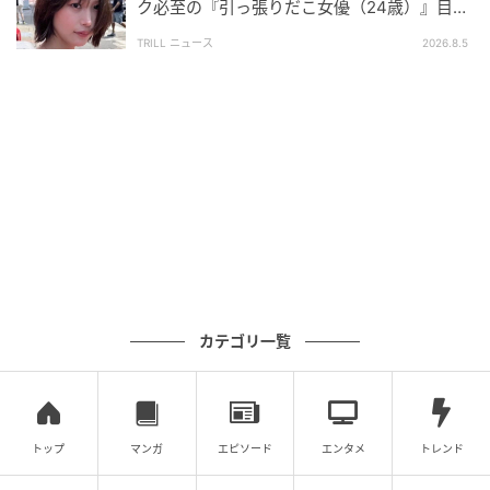
ク必至の『引っ張りだこ女優（24歳）』目が
離せない“圧巻ショット”に「か、かわいい」
の記事をもっとみる
TRILL ニュース
2026.8.5
カテゴリ一覧
トップ
マンガ
エピソード
エンタメ
トレンド