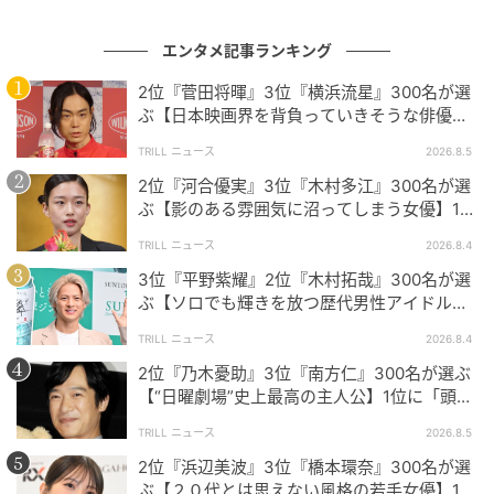
以上、“地上波放送してほしいNetflixドラマ”をご紹介
しました。それぞれ個性的な魅力を持つ作品ばかり。
エンタメ記事ランキング
これらの作品への熱い思いや期待は、今後さらに広ま
りそうです。
2位『菅田将暉』3位『横浜流星』300名が選
ぶ【日本映画界を背負っていきそうな俳優】1
位に「圧倒的」「迫力が増すばかり」
TRILL ニュース
2026.8.5
※本記事は、自社で募集したアンケートの回答者300名
2位『河合優実』3位『木村多江』300名が選
の意見を集計した結果に基づき制作しています。社会
ぶ【影のある雰囲気に沼ってしまう女優】1位
全体の意見を代表、あるいは断定するものではないこ
に「目が離せない」「独特な透明感」
TRILL ニュース
2026.8.4
とを、あらかじめご了承ください。
3位『平野紫耀』2位『木村拓哉』300名が選
ぶ【ソロでも輝きを放つ歴代男性アイドル】1
※記事内の情報は執筆時点の内容です。
位に「圧倒的にキラキラしている」
※コメントは原文ママ
TRILL ニュース
2026.8.4
※本記事は自社で募集したアンケートの回答結果をも
2位『乃木憂助』3位『南方仁』300名が選ぶ
【“日曜劇場”史上最高の主人公】1位に「頭
とにAIが本文を作成しておりますが、社内確認の後公
脳・度胸・執念のバランスが絶妙」
開を行っています。
TRILL ニュース
2026.8.5
調査方法：インターネットサービスによる任意回答
2位『浜辺美波』3位『橋本環奈』300名が選
（自由回答式）
ぶ【２０代とは思えない風格の若手女優】1位