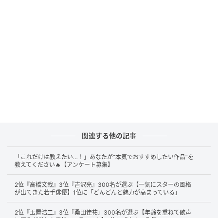
女優の土屋太鳳 「ラルフローレン銀座」のオープニングセレモニーに出席
（C）SANKEI
続いて第2位は『
今際の国のアリス
』。死と向き合う独
特な世界観や友情・葛藤を描いたストーリーが魅力で
す。「圧倒的なスケール感」「世界でも人気がある」
関連する他の記事
「心理戦が面白い」といった意見もありました。
「これだけは教えたい…！」あなたが“本気でおすすめしたい作品”を
教えてください🔥【アンケート募集】
地上波で放送したらもっと人気が出る作品だと思うから。映像
2位『高橋文哉』3位『吉沢亮』300名が選ぶ【一気にスターの風格
の迫力やストーリーだけではなく人間模様や絶望の表現など、
が出てきた若手俳優】1位に「どんどんと魅力が高まっている」
人の心を掴む。（25歳/女性）
2位『玉置浩二』3位『桑田佳祐』300名が選ぶ【年齢を重ねて歌声