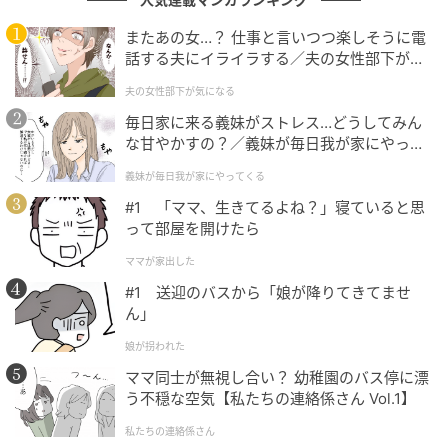
またあの女…？ 仕事と言いつつ楽しそうに電
話する夫にイライラする／夫の女性部下が気
スリリングな展開と豪華キャストによる演技が魅力で、より多
になる（1）【夫婦の危機 まんが】
くの人に見てほしいと思う完成度の高い作品だから。（26歳/
夫の女性部下が気になる
男性）
毎日家に来る義妹がストレス…どうしてみん
な甘やかすの？／義妹が毎日我が家にやって
くる（1）【義父母がシンドイんです！ まん
義妹が毎日我が家にやってくる
が】
緊張感がたまらない面白いドラマだったから（32歳/男性）
#1 「ママ、生きてるよね？」寝ていると思
って部屋を開けたら
ママが家出した
予測不能な展開と緊張感が続き、一気見したくなる面白さがあ
#1 送迎のバスから「娘が降りてきてませ
るため。（22歳/女性）
ん」
娘が拐われた
ママ同士が無視し合い？ 幼稚園のバス停に漂
もっと多くの人に届いてほしい名作たち
う不穏な空気【私たちの連絡係さん Vol.1】
私たちの連絡係さん