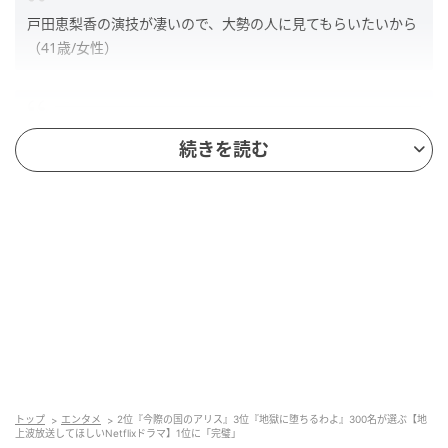
戸田恵梨香の演技が凄いので、大勢の人に見てもらいたいから
（41歳/女性）
戸田恵梨香さんの演技をみんなに観てもらいたい（34歳/女
続きを読む
性）
第2位：今際の国のアリス（30票）
トップ
エンタメ
2位『今際の国のアリス』3位『地獄に堕ちるわよ』300名が選ぶ【地
上波放送してほしいNetflixドラマ】1位に「完璧」