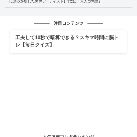
に深みが増した男性アーティスト】1位に「大人の色気」
ハラハラするデスゲーム展開が面白く、世界でも人気があるか
らです。（19歳/男性）
注目コンテンツ
工夫して10秒で暗算できる？スキマ時間に脳ト
レ【毎日クイズ】
命をかけたゲームの緊張感が凄まじく、地上波でもあの迫力あ
る映像を体験したいから。（30歳/女性）
第1位：地面師たち（101票）
堂々の第1位は『
地面師たち
』！「かなり面白かった」
「作品の質が高い」「完璧」など、そのリアリティや
緊張感あるストーリー展開への評価が目立ちます。ま
た、「もっと話題になりそう」という期待も多く寄せ
られていました。
人気連載マンガランキング