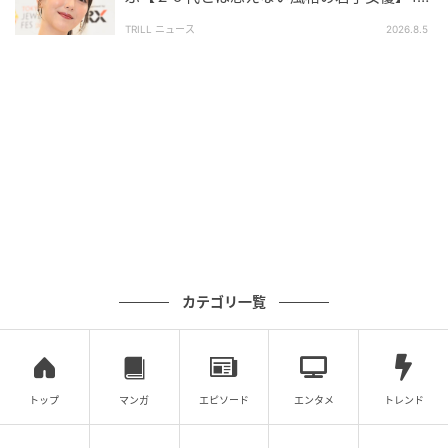
に「唯一無二の空気感」「年齢不詳の貫禄」
調査実施日：2026年6月17日
TRILL ニュース
2026.8.5
調査対象：全国10代〜60代
有効回答数：300名
次の記事
＃1 夫「保育園に受かるなんて普通っしょ」
全く話を聞いていない無自覚夫を捨てるまで
のお話
の記事をもっとみる
カテゴリ一覧
トップ
マンガ
エピソード
エンタメ
トレンド