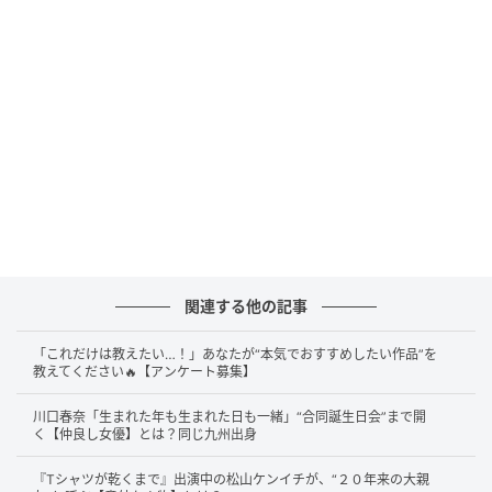
答えは……
チーズ転がし祭り
です！
このエピソードは、2026年6月20日に更新された公式
YouTube『関根勤チャンネル』で、宮川大輔さんが語
ったものです。
チーズ転がし祭り
は、斜面の頂上から
転がり落ちる巨大なチーズを追いかけゴールの速さを
競うというイギリスの祭り。宮川さんは『世界の果て
までイッテQ！』のロケを振り返るなかで、この祭り
について「“死ぬ!”って思いましたもん」と語りまし
関連する他の記事
た。
「これだけは教えたい…！」あなたが“本気でおすすめしたい作品”を
最初は「行けるかな」と感じていたものの、途中から
教えてください🔥【アンケート募集】
「足がついて来ない」となり、「グルングルン回っ
て。叩きつけられるときに、体がバリバリって」と壮
川口春奈「生まれた年も生まれた日も一緒」“合同誕生日会”まで開
く【仲良し女優】とは？同じ九州出身
絶な状況を説明。「前見たらつま先があったんで、よ
かった～」と思うほどの過酷なレースだったものの、
『Tシャツが乾くまで』出演中の松山ケンイチが、“２０年来の大親