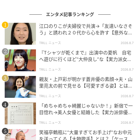
エンタメ記事ランキング
江口のりこが夫婦役で共演→「友達いなさそ
う」と誘われ２０代から心を許す【意外な親
友芸人】とは？
TRILL ニュース
2026.8.7
『Tシャツが乾くまで』出演中の夏帆 自宅
へ遊びに行くほど“大仲良し”な【実力派女
優】とは？「大好きです」
TRILL ニュース
2026.8.7
親友・上戸彩が明かす蒼井優の素顔→夫・山
里亮太の前で見せる【可愛すぎる姿】とは？
「今も恋してる」
TRILL ニュース
2026.8.7
「めちゃめちゃ綺麗じゃないか！」新宿で一
目惚れ→美人女優と結婚した【実力派俳優】
とは？「で、頭がいい」
TRILL ニュース
2026.8.7
笑福亭鶴瓶に“大量すぎてお手上げ”なお中元
を送ってくる【大物歌手】とは？「ケースに