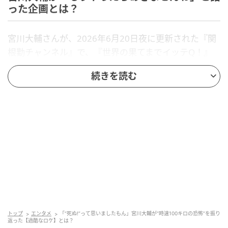
った企画とは？
宮川大輔さんが、2026年6月20日夜に更新された『関
根勤チャンネル』で、『世界の果てまでイッテQ！』
のロケについて語りました。動画内では、宮川さんが
続きを読む
数ある体当たり企画のなかで、「あれはヤバかった」
と振り返ったイギリスの祭りが話題に。
一体、宮川さんが強烈な恐怖体験として明かした祭り
とは何なのでしょうか？
ヒント…
イギリスでおこなわれている伝統行事のひとつ
時速100kmにもなる“あるもの”を転がす祭り
トップ
エンタメ
「“死ぬ!”って思いましたもん」宮川大輔が“時速100キロの恐怖”を振り
「前見たらつま先があったんで、よかった～」
返った【過酷なロケ】とは？