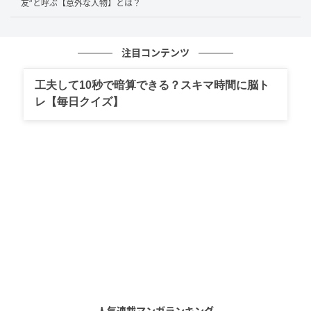
友”と呼ぶ【意外な人物】とは？
まさかの2位という好成績で大喜びしたと明かしていま
した。
注目コンテンツ
過酷ロケの記憶
工夫して10秒で暗算できる？スキマ時間に脳ト
レ【毎日クイズ】
宮川大輔さんは、初めてのロケでは「死ぬほどおもし
ろくないVTRやった」と苦い思い出もあった一方で、
その後は「体を張ったことをしよう！」と決意し、“お
祭り男”として数々の企画に挑んできました。そのなか
でも、今回明かされた
チーズ転がし祭り
は、本人が
「あれはヤバかったです。危なかったです」と振り返
るほど強烈な体験だったようです。
笑いを届けるために限界まで挑む宮川さんの姿勢には
驚かされますが、同時にその覚悟の大きさも伝わって
きます。過酷な現場をくぐり抜けてきた宮川さんだか
人気連載マンガランキング