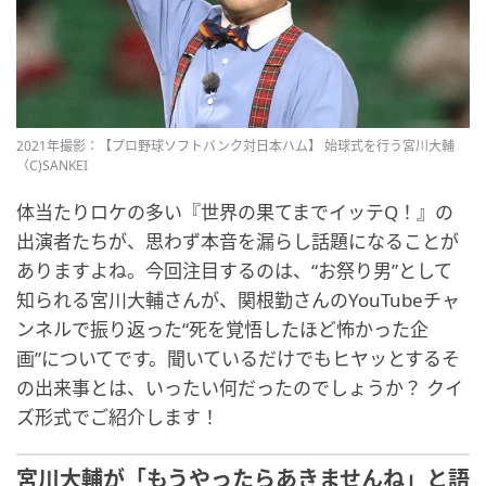
2021年撮影：【プロ野球ソフトバンク対日本ハム】 始球式を行う宮川大輔
（C)SANKEI
体当たりロケの多い『世界の果てまでイッテQ！』の
出演者たちが、思わず本音を漏らし話題になることが
ありますよね。今回注目するのは、“お祭り男”として
知られる宮川大輔さんが、関根勤さんのYouTubeチャ
ンネルで振り返った“死を覚悟したほど怖かった企
画”についてです。聞いているだけでもヒヤッとするそ
の出来事とは、いったい何だったのでしょうか？ クイ
ズ形式でご紹介します！
宮川大輔が「もうやったらあきませんね」と語