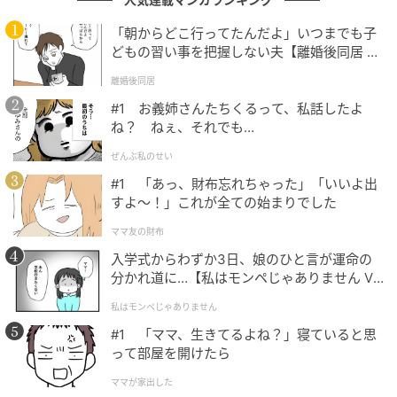
らこそ語ることができる、印象に残るエピソードでし
「朝からどこ行ってたんだよ」いつまでも子
た。
どもの習い事を把握しない夫【離婚後同居 Vo
l.1】
離婚後同居
次の記事
#1 お義姉さんたちくるって、私話したよ
#1 お義姉さんたちくるって、私話したよ
ね？ ねぇ、それでも…
ね？ ねぇ、それでも…
ぜんぶ私のせい
#1 「あっ、財布忘れちゃった」「いいよ出
の記事をもっとみる
すよ〜！」これが全ての始まりでした
ママ友の財布
入学式からわずか3日、娘のひと言が運命の
分かれ道に…【私はモンペじゃありません Vo
l.1】
私はモンペじゃありません
#1 「ママ、生きてるよね？」寝ていると思
って部屋を開けたら
ママが家出した