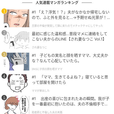
人気連載マンガランキング
#1 「え？浮気！？」夫がなかなか帰宅しない
ので、ふと外を見ると…→予期せぬ光景が！
｜旦那の不倫が発覚して頭に来たのでメチャ
旦那の不倫が発覚して頭に来たのでメチャクチャにしてやった
クチャにしてやった
最初に感じた違和感…普段マメに連絡をして
こない夫からのLINE【され妻なつこ Vol.1】
され妻なつこ
#1 子どもの実名と顔を晒すママ、大丈夫か
な？なんて心配していたら。
SNSに子供の顔を晒すママ
#1 「ママ、生きてるよね？」寝ていると思
って部屋を開けたら
ママが家出した
#1 出産の喜びに包まれたあの瞬間。我が子
を一番最初に抱いたのは、夫の不倫相手でし
た。
出典：Instagram
助産師と不倫した夫の末路