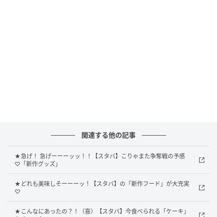
関連する他の記事
★急げ！ 急げーーーッッ！！【スタバ】こりゃまた争奪戦の予感
♡「新作グッズ」
★どれも美味しそーーーッ！【スタバ】の「新作フード」が大充実
♡
出典：Instagram
★こんなにあったの？！（喜）【スタバ】今食べられる「ケーキ」