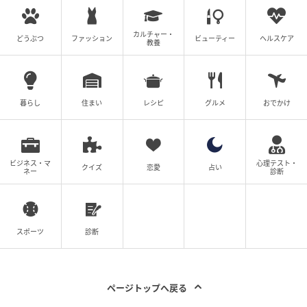
出典：Instagram
カルチャー・
どうぶつ
ファッション
ビューティー
ヘルスケア
公式サイトによると、ドーナツ生地は「しっとりもっ
教養
ちり」食感で、中に「なめらかなバナナチョコクリー
ム」が入っているとのこと。@megumiko_maniaさん
いわく「甘さは比較的しっかりめ」で「チョコの味わ
暮らし
住まい
レシピ
グルメ
おでかけ
いもしっかり」感じられるそう。甘いものでリフレッ
シュしたいときにぴったりです。イートイン価格
¥310（税込）。
ビジネス・マ
心理テスト・
クイズ
恋愛
占い
ネー
診断
※本文中の画像は投稿主様より掲載許諾をいただいて
います。
※こちらの記事では@hifumi4様、
スポーツ
診断
@megumiko_mania様のInstagram投稿をご紹介して
おります。
※記事内の情報は執筆時のものになります。価格変更
ページトップへ戻る
や、販売終了の可能性もございます。最新の商品情報