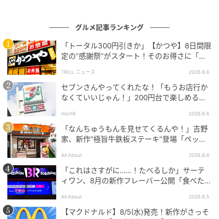
虎のようなしましま模様がかわいいこちらは「バナナ
グルメ記事ランキング
チョコドーナツ」。@megumiko_maniaさんいわく
「並んでいるだけで存在感があって今回の新作の中で
「トータル300円引きか」【かつや】8日間限
もひときわ目を引くドーナツ」だそう。パキッとした
定の“感謝祭”がスタート！そのお得さに「何
日連続で通えるかなぁ」「激アツ！」の声
イエローがインパクトがあって、ついつい立ち止まっ
TRILL ニュース
2026.8.6
てしまいそうです。主要原材料に動物性食材を使用し
セブンさんやってくれたな！「もうお店行か
ていないプラントベース商品で、こちらにも「もった
なくていいじゃん！」200円台で楽しめる本
格グルメ
いないバナナ」が使われています。
michill
2026.8.6
「なんちゅうもんを見せてくるんや！」吉野
家、新作“極旨牛鉄板ステーキ”登場「ペッパ
生地の中にチョコクリーム入り！
ーランチを潰しに来たぞ……」
All About
2026.8.6
「これはさすがに……！たべるしか」サーテ
ィワン、8月の新作フレーバー公開「食べた方
が良いですよスイカサマーは」
All About
2026.8.5
【マクドナルド】8/5(水)発売！新作がさっそ