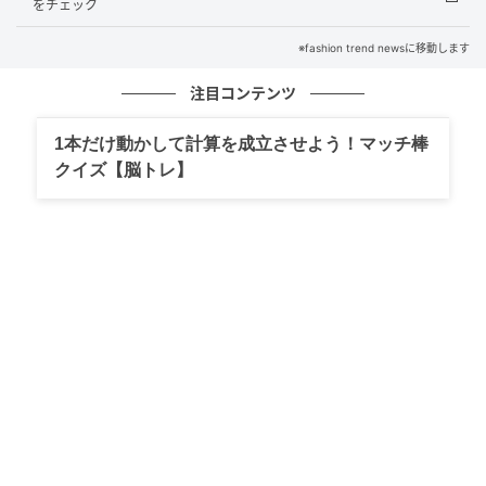
構成は底からクランチ生地・バナナムース・豆乳ホイ
をチェック
ップクリーム・キャラメルソース・ローストアーモン
※fashion trend newsに移動します
ドとなっていて、バナナムースの中にはとろりとした
キャラメルソースが入っています。@hifumi4さんいわ
注目コンテンツ
く「バナナの自然な甘味が優しくも濃く」感じられる
1本だけ動かして計算を成立させよう！マッチ棒
のだとか。クランチの食感と香ばしさもアクセントと
クイズ【脳トレ】
して感じられそうです。バナナ好きは要チェック。イ
ートイン価格¥540（税込）です。
模様がかわいい！