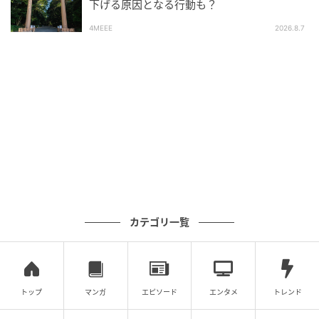
慎重さや不安に意識が向きやすかった流れから、少し
下げる原因となる行動も？
ずつ前向きなエネルギーが戻ってきそうです。完璧を
4MEEE
2026.8.7
求めるよりも、「楽しそう」「やってみたい」という
気持ちを大切に。喜びや希望を分かち合うことで、新
たな可能性と素敵なご縁が広がるでしょう。
■監修者プロフィール：沢梨ことり（さわなし・こと
り）
池袋占い館セレーネ所属。電話占いメルにも出演。長
年、企業でメンタルヘルスを担当した経験を活かし、
タロットや九星気学、西洋占星術などを組み合わせた
カテゴリ一覧
鑑定を行う。現実的な視点とスピリチュアルな導きを
バランスよく取り入れ、心に寄り添う鑑定は、多くの
相談者から高い評価を得ている。
トップ
マンガ
エピソード
エンタメ
トレンド
Webサイト：https://selene-uranai.com/