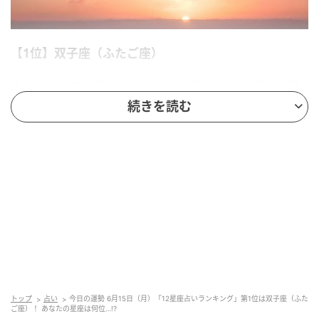
【1位】双子座（ふたご座）
自分のペースで過ごせる一日に。行きたいと思った場
所へ出かけ、食べたかったものを食べる。自由気まま
続きを読む
に行動することで、疲れていた心も回復することでし
ょう。夏に向けて買い物をするのもおすすめ。
【2位】天秤座（てんびん座）
欲しかった情報が手に入りそう。人づてに良い知らせ
を聞く場合もあるでしょう。知らなかったことを知る
ことで、あなた自身のモチベーションも高くなるよう
です。ヘアメイクを変えるとさらに運気アップ！
【3位】水瓶座（みずがめ座）
トップ
占い
今日の運勢 6月15日（月）「12星座占いランキング」第1位は双子座（ふた
ご座）！ あなたの星座は何位…!?