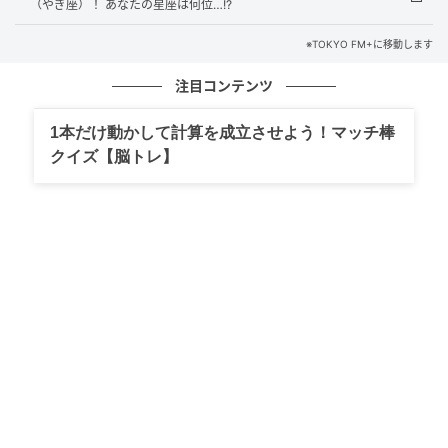
が、覚悟を決めて行動すると、とてもスッキリするよ
（やぎ座）！ あなたの星座は何位…!?
うです。
※TOKYO FM+に移動します
【6位】牡羊座（おひつじ座）
注目コンテンツ
交友関係を大切にしていくと、上手くいきやすいよう
1本だけ動かして計算を成立させよう！マッチ棒
です。コミュニティなどに参加するのも◎誰かが困っ
クイズ【脳トレ】
ているときはすかさず手を貸すようにしてみて。持ち
つ持たれつの関係で絆も深まるようです。
【7位】乙女座（おとめ座）
自分の生活リズムを優先するようにしましょう。何で
も引き受けようとすると、自分がパンクしてしまうか
も。「ここまで」という線引きをしっかりおこないま
しょう。気分転換に有酸素運動をすると◎。
【8位】蟹座（かに座）