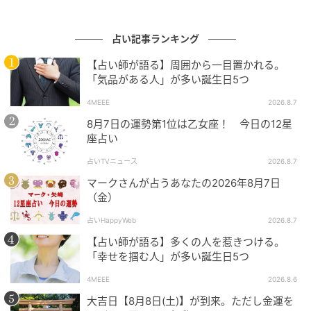
頑張れることがありそうです。
占い記事ランキング
【11位】蠍座（さそり座）
【占い師が語る】周囲から一目置かれる。
目に見えない世界や心の領域を大切にしてみましょ
「気品がある人」が多い誕生日5つ
う。深くリラックスすると、本当にやってみたかった
4MEEE
2026.8.7
ことや次に行うと良いことなどが見えてくるかも。芸
8月7日の運勢第1位は乙女座！ 今日の12星
能や芸術面を磨いていくのも◎
座占い
【12位】山羊座（やぎ座）
占いTVニュース
2026.8.7
マークさんが占うあなたの2026年8月7日
安らげる時間を持つことや、居心地の良い空間作りを
（金）
行ってみて。ときにはゆっくり休むことも大切なよう
占いHappyWeb
2026.8.7
です。休息を取りながら好きなことを行っていると、
【占い師が語る】多くの人を惹きつける。
アイデアなども思いつくようです。
「幸せを掴む人」が多い誕生日5つ
4MEEE
2026.8.6
【今日の一言メッセージ】
大吉日【8月8日(土)】が到来。ただし金運を