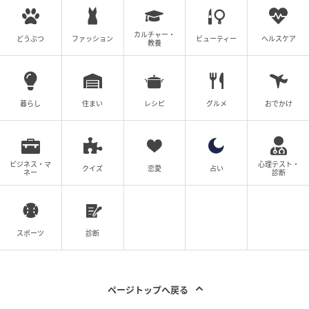
オンライン占いセレーネ：https://online-uranai.jp/
カルチャー・
どうぶつ
ファッション
ビューティー
ヘルスケア
元記事で読む
教養
次の記事
今日の運勢 6月13日（土）「12星座占いラン
暮らし
住まい
レシピ
グルメ
おでかけ
キング」第1位は牡牛座（おうし座）！ あなた
の星座は何位…!?
の記事をもっとみる
ビジネス・マ
心理テスト・
クイズ
恋愛
占い
ネー
診断
スポーツ
診断
ページトップへ戻る