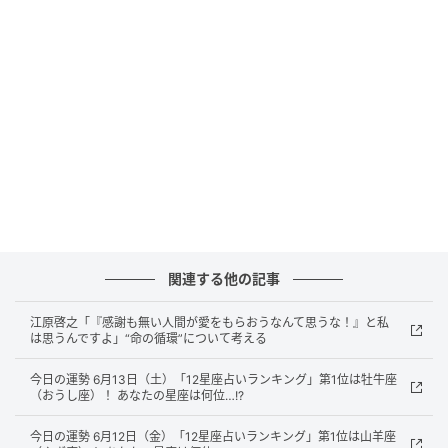
これまで興味がなかったことに関心を抱くなど、転機
が訪れそうです。勉強する意欲もわいてくるようなの
で、好きなことや興味があることに対して真っ直ぐに
突き進むとよいでしょう。
【4位】獅子座（しし座）
自分の強みを再確認できそう。長所を周りのためにも
自分のためにも活かしていけるようにすると◎。たと
え足を引っ張る人がいても気にしないこと。相手より
も精神的に大人になることが大切なようです。
関連する他の記事
【5位】射手座（いて座）
江原啓之「『感謝も無い人間が愛をもらおうなんて思うな！』と私
は思うんですよ」“命の循環”について考える
これまでの価値観や考えが変わるきっかけになるよう
今日の運勢 6月13日（土）「12星座占いランキング」第1位は牡牛座
（おうし座）！ あなたの星座は何位…!?
なことが起こりそう。現状から抜け出す流れができる
ため、ちょっとしんどい場合もあるかもしれません
今日の運勢 6月12日（金）「12星座占いランキング」第1位は山羊座