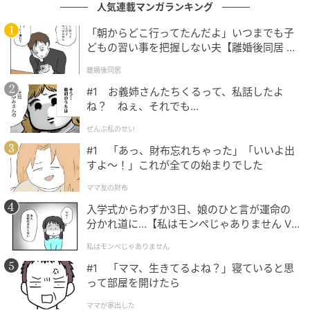
人気連載マンガランキング
心のモヤモヤが解消されて楽しく過ごせるようです。
「朝からどこ行ってたんだよ」いつまでも子
今まで苦手に感じていたこともなんだか面白く感じる
どもの習い事を把握しない夫【離婚後同居 Vo
かも。色々な人たちと話していると、自分の考えも深
l.1】
離婚後同居
まることでしょう。
#1 お義姉さんたちくるって、私話したよ
ね？ ねぇ、それでも…
【9位】魚座（うお座）
ぜんぶ私のせい
多方面に興味がわくようですが、やってみたい気持ち
#1 「あっ、財布忘れちゃった」「いいよ出
はあっても環境などが整わずにモヤモヤしてしまいそ
すよ〜！」これが全ての始まりでした
う……。なかなか実行できない場合は、他の手段などを
ママ友の財布
探ってみると良いでしょう。
入学式からわずか3日、娘のひと言が運命の
分かれ道に…【私はモンペじゃありません Vo
【10位】牡牛座（おうし座）
l.1】
私はモンペじゃありません
何事も「楽しむ」気持ちを持つと良いでしょう。始め
#1 「ママ、生きてるよね？」寝ていると思
る前から心配するよりは、やりながら学んでいく姿勢
って部屋を開けたら
でいると◎。自分の内面を見直してみると、まだまだ
ママが家出した