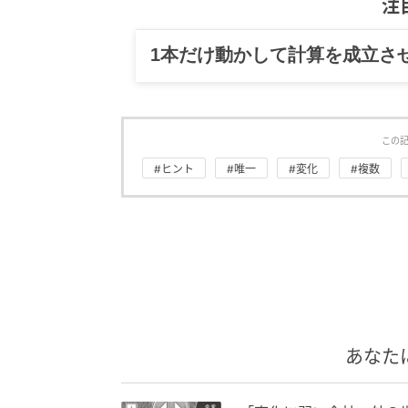
注
1本だけ動かして計算を成立さ
この
#ヒント
#唯一
#変化
#複数
あなた