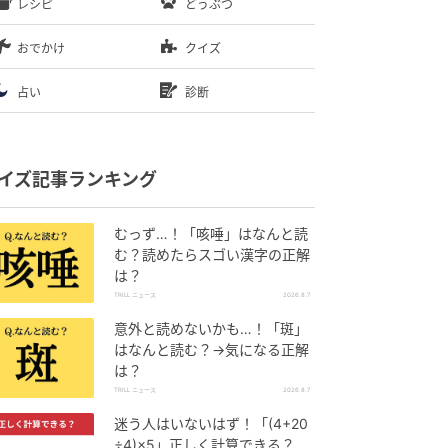
レシピ
どうぶつ
おでかけ
クイズ
占い
診断
イズ記事ランキング
むっず…！「咳唾」はなんと読
む？読めたらスゴい漢字の正解
は？
TRILL ニュース
2026.8.7
意外と読めないかも…！「斑」
はなんと読む？→気になる正解
は？
TRILL ニュース
2026.8.7
迷う人はいないはず！「(4+20
÷4)×5」正しく計算できる？