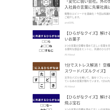
「変化に弱い会社。外の
入社員の言葉に先輩社員
衝撃のエピソードを漫画化！今回は知識
ご紹介します。
andGIRL
【ひらがなクイズ】解ける
いお菓子
3つの言葉の空欄を埋めて正しい言葉を
る便利な部品をヒントに、共通のひらが
All About
1分でストレス解消！ 空
スワードパズルクイズ】
文字のパズルを解いて、脳をリフレッシ
ているあの言葉が隠れています。1分以
All About
【ひらがなクイズ】解ける
飛ぶ宝石
3つの言葉の空欄を埋めて正しい日本語