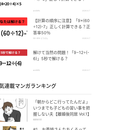
andGIRL
2026.8.7
【計算の順序に注意】「9×(60
÷12)-7」正しく計算できる？正
答率50％
DO-GEN どうげん
2026.8.7
解けて当然の問題！「9−12÷(-
6)」5秒で解ける？
andGIRL
2026.8.7
気連載マンガランキング
「朝からどこ行ってたんだよ」
いつまでも子どもの習い事を把
握しない夫【離婚後同居 Vol.1】
離婚後同居
#1 お義姉さんたちくるって、