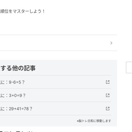
先順位をマスターしよう！
連する他の記事
：9-6=5？
：3+0=9？
：29+41=78？
※脳トレ日和に移動します