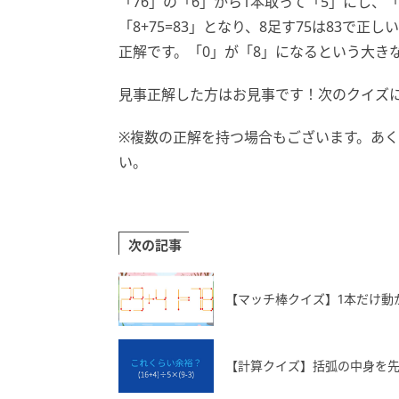
「76」の「6」から1本取って「5」にし、
「8+75=83」となり、8足す75は83で
正解です。「0」が「8」になるという大き
見事正解した方はお見事です！次のクイズ
※複数の正解を持つ場合もございます。あ
い。
次の記事
【マッチ棒クイズ】1本だけ動か
【計算クイズ】括弧の中身を