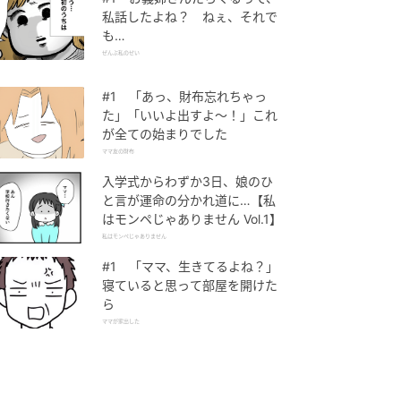
私話したよね？ ねぇ、それで
も…
ぜんぶ私のせい
#1 「あっ、財布忘れちゃっ
た」「いいよ出すよ〜！」これ
が全ての始まりでした
ママ友の財布
入学式からわずか3日、娘のひ
と言が運命の分かれ道に…【私
はモンペじゃありません Vol.1】
私はモンペじゃありません
#1 「ママ、生きてるよね？」
寝ていると思って部屋を開けた
ら
ママが家出した