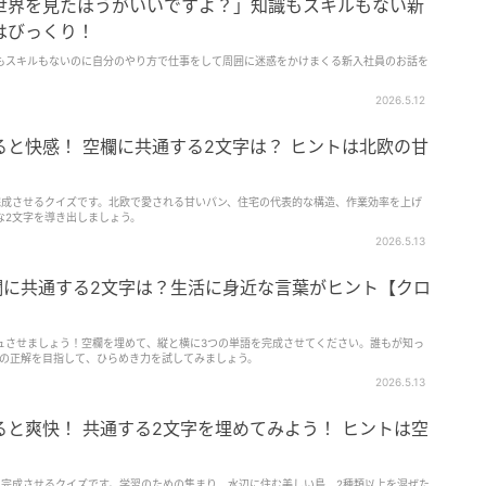
世界を見たほうがいいですよ？」知識もスキルもない新
はびっくり！
もスキルもないのに自分のやり方で仕事をして周囲に迷惑をかけまくる新入社員のお話を
2026.5.12
と快感！ 空欄に共通する2文字は？ ヒントは北欧の甘
完成させるクイズです。北欧で愛される甘いパン、住宅の代表的な構造、作業効率を上げ
な2文字を導き出しましょう。
2026.5.13
欄に共通する2文字は？生活に身近な言葉がヒント【クロ
ュさせましょう！空欄を埋めて、縦と横に3つの単語を完成させてください。誰もが知っ
内の正解を目指して、ひらめき力を試してみましょう。
2026.5.13
と爽快！ 共通する2文字を埋めてみよう！ ヒントは空
を完成させるクイズです。学習のための集まり、水辺に住む美しい鳥、2種類以上を混ぜた