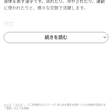
液体を表す漢字です。流れたり、冷やされたり、運動
に使われたりと、様々な文脈で活躍します。
解答
続きを読む
脳トレ日和
トップ
クイズ
【二字熟語クロスワード】真ん中の漢字を探せ！4つの熟語が交差する
答えは「水」です。「氷水」は冷えた水、「河水」は
「液体」のような問題