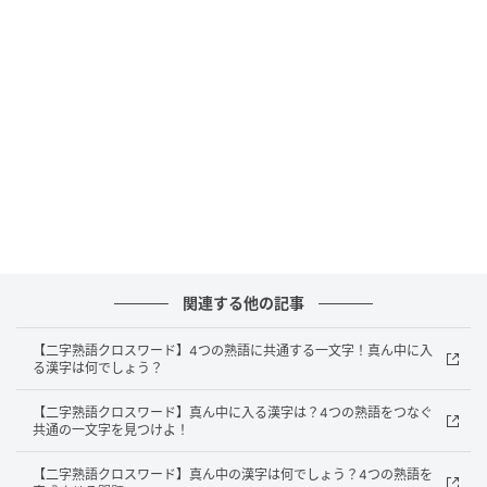
川の水を意味します。「水準」は基準や程度を表し、
「水泳」は水の中で行う競技です。水は三つの状態
（固体・液体・気体）を持つ唯一の物質であり、古来
より人間の文化や生活と深く結びついています。これ
ら4つの熟語は、水という漢字の多様な用法を示してい
ます。
水という一文字から、これほど多くの異なる意味の熟
語が生まれるのは興味深いですね。言葉の奥深さを感
じながら、他の漢字でも同じパターンを探してみてく
ださい！
関連する他の記事
※複数の正解を持つ場合もございます。あくまでも一
【二字熟語クロスワード】4つの熟語に共通する一文字！真ん中に入
る漢字は何でしょう？
例のご紹介に留まることを、ご了承ください。
【二字熟語クロスワード】真ん中に入る漢字は？4つの熟語をつなぐ
元記事で読む
共通の一文字を見つけよ！
【二字熟語クロスワード】真ん中の漢字は何でしょう？4つの熟語を
次の記事