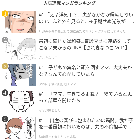
人気連載マンガランキング
#1 「え？浮気！？」夫がなかなか帰宅しない
ので、ふと外を見ると…→予期せぬ光景が！
｜旦那の不倫が発覚して頭に来たのでメチャ
旦那の不倫が発覚して頭に来たのでメチャクチャにしてやった
クチャにしてやった
最初に感じた違和感…普段マメに連絡をして
こない夫からのLINE【され妻なつこ Vol.1】
され妻なつこ
#1 子どもの実名と顔を晒すママ、大丈夫か
な？なんて心配していたら。
SNSに子供の顔を晒すママ
#1 「ママ、生きてるよね？」寝ていると思
って部屋を開けたら
ママが家出した
#1 出産の喜びに包まれたあの瞬間。我が子
を一番最初に抱いたのは、夫の不倫相手でし
た。
助産師と不倫した夫の末路