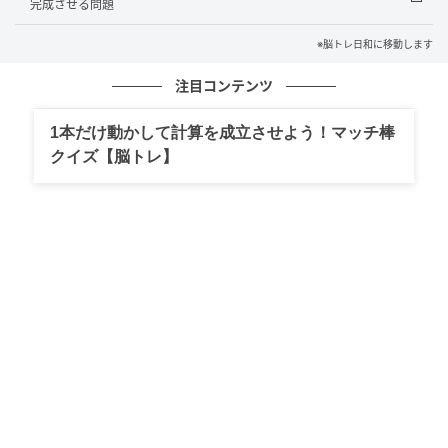
完成させる問題
【四字熟語穴埋め】これ完成できる？時間の
※脳トレ日和に移動します
経過を表す難しい表現「読めたら語彙力上級
者！」
注目コンテンツ
の記事をもっとみる
1本だけ動かして計算を成立させよう！マッチ棒
クイズ【脳トレ】