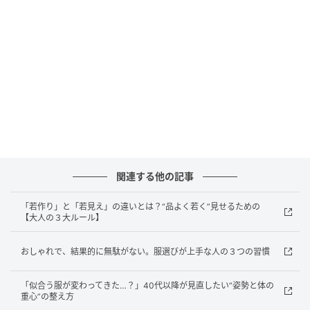
「昔より服が似合わない…」それ、“体型の変化”ではなく“質感の設計”が原因
かも
シアー素材やリネン調素材が支持されているのは「重
関連する他の記事
ねても重たく見えにくい」から。大人世代にとって
も、軽さのある素材を取り入れることは、若作りでは
「若作り」と「若見え」の違いとは？“品よく若く”見せるための
【大人の３大ルール】
なく“抜け感をつくる工夫”のひとつです。
おしゃれで、結果的に無駄がない。服選びが上手な人の３つの習慣
一方で、重たい素材ばかりを選んだり、全身をダーク
カラーでまとめたりすると、今季らしい軽やかさが出
「似合う服が変わってきた…？」40代以降が見直したい“姿勢と体の
にくいことも。最近は、“若く見せる”より、“軽やかに
重心”の整え方