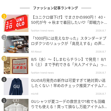
ファッション記事ランキング
【ユニクロ値下げ】でまさかの990円！ 40・
50代が今 → 秋まで着回したい♡「即戦力ト
ップス」
fashion trend news
2026.8.7
「1000円には見えなかった」スタンダードプ
ロダクツのリュックが「高見えする」の声。
2個購入する人も
All About
2026.8.7
8/5（水）〜【しまむらチラシ】で発見！ 8/1
5（土）まで予約できる「大人アイテム」っ
て？
fashion trend news
2026.8.7
GUの8月発売の新作は可愛すぎて絶対買い逃
したくない！早めのチェック推奨アイテム7
連発
michill
2026.8.7
GUシャツが夏コーデの救世主♡1枚でも羽織
りでも使える！買って損なし万能アイテム5