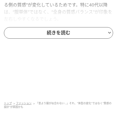
る側の質感”が変化しているためです。特に40代以降
は、“服単体”ではなく、“全身の質感バランス”が印象を
左右しやすくなるでしょう。
続きを読む
2026夏は“軽さのある質感設計”がキーワード
2026夏のファッショントレンドは、“頑張っておしゃ
れ”より、“自然な軽さ”がキーワード。シアー素材やリ
ネン調素材、ほのかなツヤ感のある生地など、“空気を
含んだような軽さ”を感じるアイテムが多く見られま
す。
トップ
ファッション
「昔より服が似合わない…」それ、“体型の変化”ではなく“質感の
設計”が原因かも