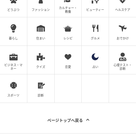
カルチャー・
どうぶつ
ファッション
ビューティー
ヘルスケア
教養
暮らし
住まい
レシピ
グルメ
おでかけ
ビジネス・マ
心理テスト・
クイズ
恋愛
占い
ネー
診断
スポーツ
診断
ページトップへ戻る