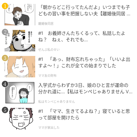
生成AIで作成しています
「朝からどこ行ってたんだよ」いつまでも子
どもの習い事を把握しない夫【離婚後同居 Vo
元記事で読む
l.1】
離婚後同居
#1 お義姉さんたちくるって、私話したよ
次の記事
ね？ ねぇ、それでも…
その着こなし、少し古く見えているかも。202
ぜんぶ私のせい
6初夏のノースリーブコーデNG・OK比較
#1 「あっ、財布忘れちゃった」「いいよ出
すよ〜！」これが全ての始まりでした
の記事をもっとみる
ママ友の財布
入学式からわずか3日、娘のひと言が運命の
分かれ道に…【私はモンペじゃありません Vo
l.1】
私はモンペじゃありません
#1 「ママ、生きてるよね？」寝ていると思
って部屋を開けたら
ママが家出した