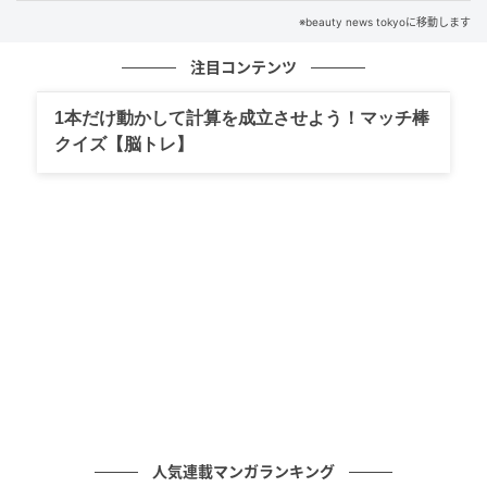
見せる”ことを意識する大人世代も増えています。
※beauty news tokyoに移動します
注目コンテンツ
“質感の設計”を見直すだけでも印象は変わる
1本だけ動かして計算を成立させよう！マッチ棒
なぜか服がしっくりこない時は、服以外とのバランス
クイズ【脳トレ】
も見直したいところ。例えば、服は軽やかなのに髪が
重たく見える。服は今っぽいのにメイクが濃く感じ
る。そんな小さなズレが、“似合わない気がする”とい
う違和感につながることがあります。
最近は、服だけを更新するのではなく、髪・肌・服の
質感をゆるやかにそろえる考え方が主流。シアー素材
のトップスに軽やかなヘア、自然なツヤ感のあるメイ
クを合わせるだけでも、全身の印象は変わって見える
ようになります。ぜひ今シーズンは、服・髪・肌のバ
ランスを少し意識してみてくださいね。＜text：ミミ
人気連載マンガランキング
監修：YOMI（パーソナルスタイリスト）＞ ※画像は