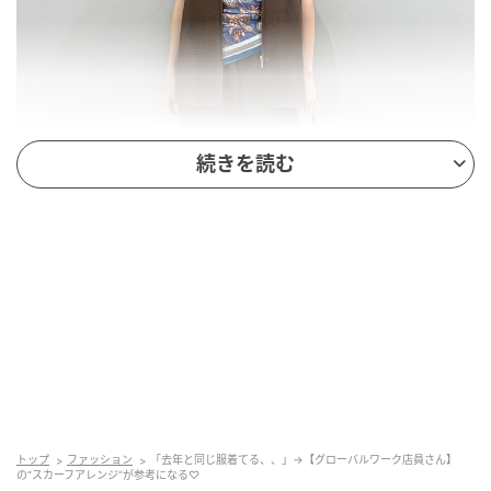
続きを読む
出典：and ST
【グローバルワーク】「シルクプリントスカーフ」
トップ
ファッション
「去年と同じ服着てる、、」→【グローバルワーク店員さん】
の“スカーフアレンジ”が参考になる♡
¥4,490（税込）