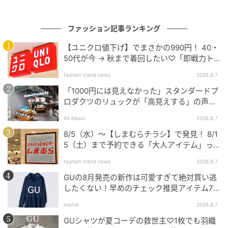
ファッション記事ランキング
【ユニクロ値下げ】でまさかの990円！ 40・
50代が今 → 秋まで着回したい♡「即戦力ト
ップス」
fashion trend news
2026.8.7
「1000円には見えなかった」スタンダードプ
ロダクツのリュックが「高見えする」の声。
2個購入する人も
All About
2026.8.7
8/5（水）〜【しまむらチラシ】で発見！ 8/1
5（土）まで予約できる「大人アイテム」っ
て？
fashion trend news
2026.8.7
GUの8月発売の新作は可愛すぎて絶対買い逃
したくない！早めのチェック推奨アイテム7
連発
michill
2026.8.7
GUシャツが夏コーデの救世主♡1枚でも羽織