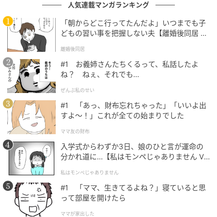
人気連載マンガランキング
出典：and ST
「朝からどこ行ってたんだよ」いつまでも子
スカーフを胸元に巻いて、ベアトップ風に取り入れた
どもの習い事を把握しない夫【離婚後同居 Vo
l.1】
スタイル。洋服のような存在感でスカーフを楽しめる
離婚後同居
アイデアです。レースなど、同じくトレンド感のある
#1 お義姉さんたちくるって、私話したよ
アイテムを掛け合わせることで、より今っぽい装い
ね？ ねぇ、それでも…
に。黒小物で印象を引き締めたら、シックな大人の夏
ぜんぶ私のせい
コーデが完成です。
#1 「あっ、財布忘れちゃった」「いいよ出
すよ〜！」これが全ての始まりでした
ママ友の財布
カジュアルなTシャツコーデにオン
入学式からわずか3日、娘のひと言が運命の
分かれ道に…【私はモンペじゃありません Vo
l.1】
私はモンペじゃありません
#1 「ママ、生きてるよね？」寝ていると思
って部屋を開けたら
ママが家出した