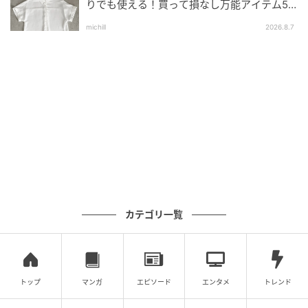
出典：and ST
りでも使える！買って損なし万能アイテム5
選
michill
2026.8.7
【グローバルワーク】「シルクタッチ大判スカーフ」
¥2,200（税込）
シンプルなTシャツの上に華やかなスカーフを結んだ着
こなし。シックなカラーのコーデにイエローを差すこ
とで、夏らしい彩りがプラスされます。定番のTシャツ
× デニムコーデが、ぐっと華やかで今っぽい表情にア
ップデート。いつものスタイルにちょっと飽きてきた
時におすすめのアレンジです。
カテゴリ一覧
大人かわいいハーフパンツとも好相性
トップ
マンガ
エピソード
エンタメ
トレンド