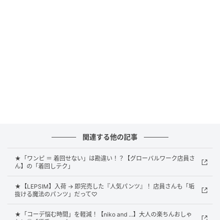
スカーフを腰に巻いて、ベルト風に楽しむアレンジ。
シックなブラウンのセットアップにブルーのスカーフ
を投入することで、おしゃれ上級者風なコーデに仕上
がります。今っぽい着こなしを楽しみつつ、こっそり
お腹まわりをカバーできるのも嬉しいポイント。スカ
ーフはシーンに合わせてさっと付け外しができるの
で、仕事後に予定がある日などにもマネしたいスタイ
リングです。
関連する他の記事
ベアトップ風に巻いたスタイリング
★「ワンピ ＝ 着回せない」は勘違い！？【グローバルワーク店員さ
ん】の「着回しテク」
★【LEPSIM】入荷 → 即完売した『人気パンツ』！ 店員さんも「垢
抜ける魔法のパンツ」だって♡
★「コーデ悩む時間」を軽減！【niko and ...】大人の楽ちんおしゃ