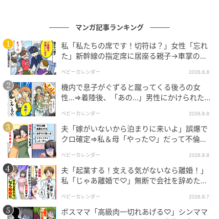
マンガ記事ランキング
私「私たちの席です！切符は？」女性「忘れ
た」新幹線の指定席に居座る親子→車掌の注
意に移動…直後、ゾッとする発言
ベビーカレンダー
2026.8.8
機内で息子がぐずると蹴ってくる後ろの女
エキサイトニュース
性…⇒着陸後、「あの…」男性にかけられた驚
きの言葉とは
ベビーカレンダー
2026.8.8
夫「嫁がいないから泊まりに来いよ」誤爆で
クロ確定⇒私＆母「やった♡」だって不倫相
手の正体は！
ベビーカレンダー
2026.8.8
夫「起業する！支える気がないなら離婚！」
私「じゃあ離婚で♡」無断で会社を辞めた元
夫、お先真っ暗！
ベビーカレンダー
2026.8.7
ボスママ「高級肉一切れあげる♡」シンママ