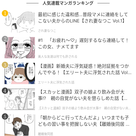
人気連載マンガランキング
最初に感じた違和感…普段マメに連絡をして
こない夫からのLINE【され妻なつこ Vol.1】
され妻なつこ
#1 「お疲れ〜♡」遅刻するなら連絡して！
この女、ナメてます
エキサイトニュース
美人な友達は何でも許される
【漫画】新婚夫に浮気疑惑！絶対証拠をつか
んでやる！【エリート夫に浮気された話 Vol.
1】
エリート夫に浮気された話
【スカッと漫画】双子の娘より飲み会が大
事!? 親の自覚がない夫を懲らしめた話【第1
話】
【スカッと漫画】双子の娘より飲み会が大事!? 親の自覚がない夫を
懲らしめた話
「朝からどこ行ってたんだよ」いつまでも子
どもの習い事を把握しない夫【離婚後同居 Vo
l.1】
離婚後同居