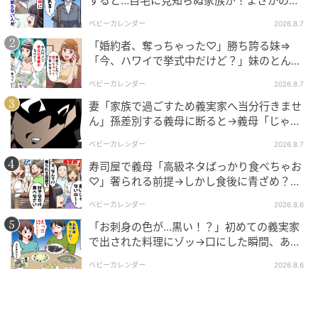
すると…自宅に見知らぬ家族が！まさかの真
相とは！？
ベビーカレンダー
2026.8.7
ママ広場
「婚約者、奪っちゃった♡」勝ち誇る妹⇒
「今、ハワイで挙式中だけど？」妹のとんで
午後。拓哉くんと律くんを幼稚園に迎えに行ったみの
もない勘違いとは
りさんは、自宅で仲良く遊ぶ２人を笑顔で見守ってい
ベビーカレンダー
2026.8.7
ました。すると、律くんが幼稚園バッグからトラック
妻「家族で過ごすため義実家へ当分行きませ
ん」孫差別する義母に断ると→義母「じゃ
のおもちゃを出してきました。本当は幼稚園におもち
あ、私は…」妻絶句＜こどおじ義兄＞
ゃを持っていくのは禁止なのですが、お気に入りすぎ
ベビーカレンダー
2026.8.7
てこっそりバッグに入れていたのでしょう。「律く
寿司屋で義母「高級ネタばっかり食べちゃお
♡」奢られる前提→しかし食後に青ざめ？通
ん、それかっこいいおもちゃだね」とみのりさんが声
報され警察沙汰！
をかけると、「これね、パパが買ってくれたんだ！」
ベビーカレンダー
2026.8.6
と目を輝かせ嬉しそうに答える律くん。可愛らしい律
「お刺身の色が…黒い！？」初めての義実家
くんの姿に「そうなんだ～。やさしいパパ！律くんの
で出された料理にゾッ→口にした瞬間、あ
然！刺身の正体は
こと大好きなんだね」とみのりさんは目を細めます。
ベビーカレンダー
2026.8.6