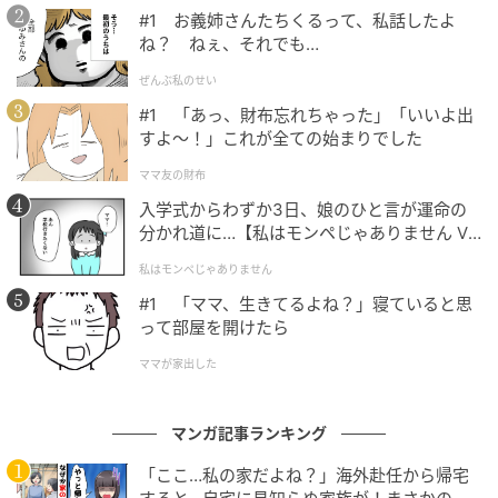
に迎えに行くね」と伝えると、「お仕事頑張って」と
#1 お義姉さんたちくるって、私話したよ
優しい言葉までかけてくれました。
ね？ ねぇ、それでも…
ぜんぶ私のせい
#1 「あっ、財布忘れちゃった」「いいよ出
すよ〜！」これが全ての始まりでした
ママ友の財布
入学式からわずか3日、娘のひと言が運命の
分かれ道に…【私はモンペじゃありません Vo
l.1】
私はモンペじゃありません
#1 「ママ、生きてるよね？」寝ていると思
って部屋を開けたら
ママが家出した
マンガ記事ランキング
「ここ…私の家だよね？」海外赴任から帰宅