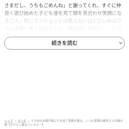
さまだし、うちもごめんね」と謝ってくれ、すぐに仲
良く遊び始めた子ども達を見て顔を見合わせ笑顔にな
る二人。同じマンションとは思えないほど広いみのり
さんの家に驚く麻衣さんに「価格的に自然とここにな
った」とさらりとマウント発言をするみのりさんでし
続きを読む
たが、「麻衣ちゃんが仕事遅いときとか私がお迎えし
て預かるよ」と麻衣さんを気遣う一面も見せます。
いつも笑顔のママ友が一瞬表情を曇らせる
トップ
マンガ
ママ友の夫婦円満ぶりを見て笑顔が曇る。いつも笑顔の親切ママの裏の
顔【タワマン妻はフレネミー】