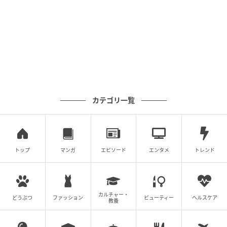
カテゴリ一覧
トップ
マンガ
エピソード
エンタメ
トレンド
ママ広場
カルチャー・
どうぶつ
ファッション
ビューティー
ヘルスケア
教養
しかし、律くんが「うん！でもパパ、ママのことも同