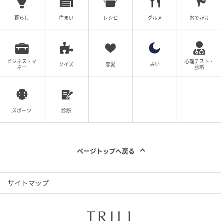
じくらい好きなんだってさ」と口を尖らせながら言う
と、一瞬みのりさんの笑顔が曇ります。「へぇ～そう
暮らし
住まい
レシピ
グルメ
おでかけ
なんだ。ラブラブだね」とみのりさんは笑いながら言
いましたが、その目は笑っていないように見えます。
すると、ピロンとみのりさんのスマホが鳴りました。
ビジネス・マ
心理テスト・
クイズ
恋愛
占い
ネー
診断
スポーツ
診断
ページトップへ戻る
サイトマップ