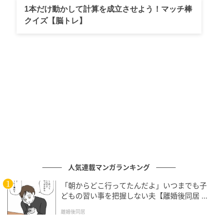
でしょう。「すごく広いよね！」と素直に口にする
1本だけ動かして計算を成立させよう！マッチ棒
と、「そうかな？」とみのりちゃんはきょとん。羨ま
クイズ【脳トレ】
しい限りですが、すぐに散らかるのは我が家と同じよ
う。しばらく世間話や育児の悩みを言い合い帰ろうと
すると、みのりちゃんが「また遊びにおいでよ。麻衣
ちゃんが仕事遅いときとか、私がお迎えして預かる
よ」と何ともありがたい申し出をしてくれたのです。
それからしばらくして、私は仕事でどうしても残業し
ないといけない日があり、みのりちゃんの厚意に甘え
させてもらうことに。快く引き受けてくれたものの、
やはり申し訳ないなと思う気持ちは拭えません。「み
のりちゃん、本当に預かってもらっていいの？今日残
業確定でさ」と遠慮がちに言う私に、みのりちゃんは
人気連載マンガランキング
「もちろん！拓哉も大喜びだよ」と笑顔で言ってくれ
「朝からどこ行ってたんだよ」いつまでも子
ました。本当に本当にありがたい・・！！みのりちゃ
どもの習い事を把握しない夫【離婚後同居 Vo
l.1】
んに心から感謝しつつ「ありがとう。夕方にはおうち
離婚後同居