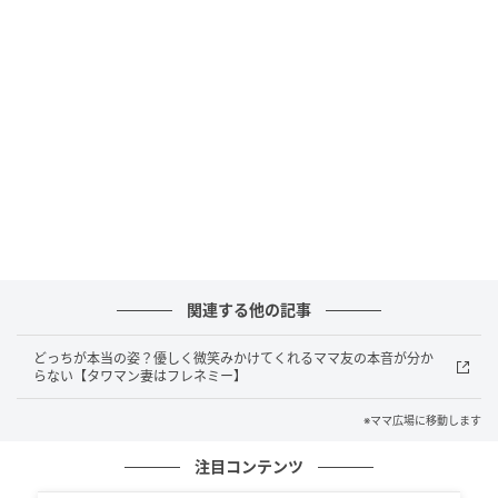
ママ広場
関連する他の記事
お互い様とはいえ、律が拓也くんにケガをさせてしま
どっちが本当の姿？優しく微笑みかけてくれるママ友の本音が分か
ったことを謝罪しに行くと、みのりちゃんも同じ気持
らない【タワマン妻はフレネミー】
ちだったようで向こうからも謝ってくれました。子ど
※ママ広場に移動します
も達もすぐに仲直りし一安心。それにしても・・同じ
注目コンテンツ
マンションなのに、みのりちゃんの家はなんて広いの