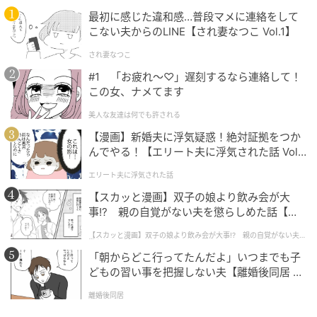
あごのラインで美しく整えられたボブヘアは、ロング
最初に感じた違和感…普段マメに連絡をして
ヘアの頃よりも都会的で洗練された印象を与え、端正
こない夫からのLINE【され妻なつこ Vol.1】
な顔立ちをより際立たせている。
され妻なつこ
現在放送中のドラマ『孤島のエリートドクター』でも
#1 「お疲れ〜♡」遅刻するなら連絡して！
この女、ナメてます
ボブスタイルで登場し、聡明でしっかり者の看護師役
を自然に演じている。
美人な友達は何でも許される
【漫画】新婚夫に浮気疑惑！絶対証拠をつか
新ドラマ『ドクターX：白いマフィアの時代』（原題）
んでやる！【エリート夫に浮気された話 Vol.
で主演を務める
キム・ジウォン
も、役作りのためにボ
1】
エリート夫に浮気された話
ブヘアへと大胆な変身を遂げた。もともと清楚で都会
【スカッと漫画】双子の娘より飲み会が大
的なイメージで愛されてきた彼女だが、短めのヘアス
事!? 親の自覚がない夫を懲らしめた話【第1
タイルになると、その魅力がさらに際立つと評判だ。
話】
【スカッと漫画】双子の娘より飲み会が大事!? 親の自覚がない夫を
懲らしめた話
「朝からどこ行ってたんだよ」いつまでも子
どもの習い事を把握しない夫【離婚後同居 Vo
l.1】
離婚後同居