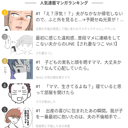
ベビーカレンダーは妊娠・出産・育児の情報サイト
人気連載マンガランキング
です。みんなのクチコミや体験談から産婦人科検
索、おでかけ情報、離乳食レシピまで。月間利用者1
#1 「え？浮気！？」夫がなかなか帰宅しない
000万人以上。
ので、ふと外を見ると…→予期せぬ光景が！
｜旦那の不倫が発覚して頭に来たのでメチャ
作品をもっとみる
旦那の不倫が発覚して頭に来たのでメチャクチャにしてやった
クチャにしてやった
最初に感じた違和感…普段マメに連絡をして
こない夫からのLINE【され妻なつこ Vol.1】
の記事をもっとみる
され妻なつこ
#1 子どもの実名と顔を晒すママ、大丈夫か
な？なんて心配していたら。
SNSに子供の顔を晒すママ
#1 「ママ、生きてるよね？」寝ていると思
って部屋を開けたら
ママが家出した
#1 出産の喜びに包まれたあの瞬間。我が子
を一番最初に抱いたのは、夫の不倫相手でし
た。
助産師と不倫した夫の末路