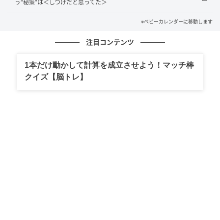
たりが怖く、絶対に行くことはありません。今後はイ
う“秘策”は＜しつけだと思ってた＞
ンターホンが鳴ったときの対応を慎重に判断しようと
※ベビーカレンダーに移動します
思っています。
注目コンテンツ
著者：鬼頭いちか／30代女性・主婦。6歳と3歳の男の
1本だけ動かして計算を成立させよう！マッチ棒
子の母。パワフルな義両親と敷地内同居中。貿易関連
クイズ【脳トレ】
の資格を多数保有。
※ベビーカレンダーが独自に実施したアンケートで集
めた読者様の体験談をもとに記事化しています
ベビーカレンダー編集部
元記事で読む
クリエイター情報
ベビーカレンダー