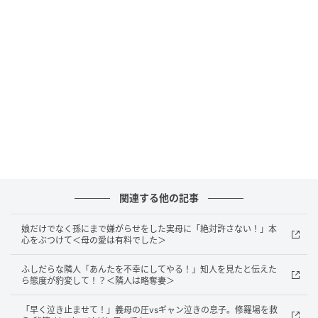
た。
その後も2週間に1度くらいは家に来る女性。最終的に
は「子どもも今月から幼稚園に行きだしたので行けま
せん」と嘘をつき撃退しました。それ以来、その女性
が来ることはありませんでした。
うそをついて撃退したはずが…
しかし、今度は違う女性が家にやってきたのです。ま
た勧誘なら面倒だなと思い、居留守を使うことに。す
関連する他の記事
ると、また今までと同じ「子育ての話をしません
娘だけでなく孫にまで嫌がらせをした実母に「絶対許さない！」本
か？」のチラシが入っていたのでした……。
心をぶつけて＜母の愛は有料でした＞
いまだにポストにあのチラシが入ることがあります
ふしだらな隣人「あんたを不幸にしてやる！」知人を見たと伝えた
ら態度が豹変して！？＜隣人は略奪妻＞
が、いつまで続くのやら……。実際のところどのような
会なのか不明ですが、拒否しているのに強引に来るあ
「早く泣き止ませて！」義母の圧vsギャン泣きの息子。修羅場を救