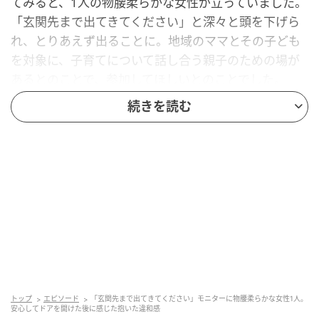
てみると、1人の物腰柔らかな女性が立っていました。
「玄関先まで出てきてください」と深々と頭を下げら
れ、とりあえず出ることに。地域のママとその子ども
を対象に、子育てについて話し合う親子のための場が
あるとのことで、参加してほしいとのことでした。
続きを読む
自転車置き場に子ども用の乗り物が置いてあり、小さ
な子どもがいることがわかったようです。当時私は引
っ越してきたばかりで知り合いもほぼいなかったた
め、少し興味はあったのですが、日程の都合がつかず
参加は見合わせることに。女性はチラシだけを残し、
「また誘います」と立ち去りました。
チラシには「子育ての話をしませんか？」と記載され
ており、開催場所の地図と日時、女性の名字と携帯電
話番号が載っていました。詳細や主催団体の名前はど
こにも書かれておらず、調べようがありませんでし
トップ
エピソード
「玄関先まで出てきてください」モニターに物腰柔らかな女性1人。
安心してドアを開けた後に感じた抱いた違和感