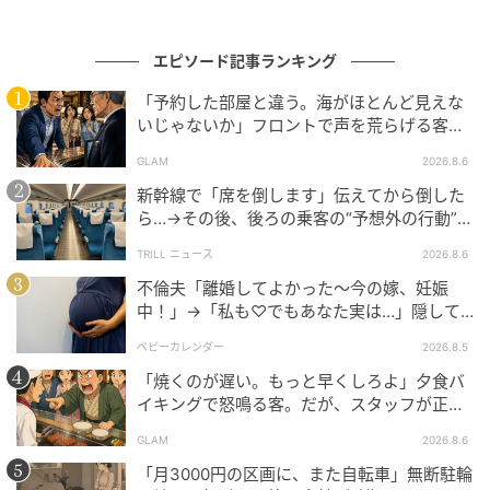
エピソード記事ランキング
「予約した部屋と違う。海がほとんど見えな
いじゃないか」フロントで声を荒らげる客。
だが、支配人が予約記録を示した結果
GLAM
2026.8.6
新幹線で「席を倒します」伝えてから倒した
ら…→その後、後ろの乗客の“予想外の行動”に
「不快ですぐに立ち去りました」
TRILL ニュース
2026.8.6
不倫夫「離婚してよかった〜今の嫁、妊娠
中！」→「私も♡でもあなた実は…」隠して
いた事実を暴露した結果
ベビーカレンダー
2026.8.5
「焼くのが遅い。もっと早くしろよ」夕食バ
イキングで怒鳴る客。だが、スタッフが正論
を並べた結果
GLAM
2026.8.6
「月3000円の区画に、また自転車」無断駐輪