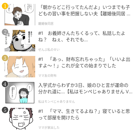
「朝からどこ行ってたんだよ」いつまでも子
どもの習い事を把握しない夫【離婚後同居 Vo
l.1】
離婚後同居
#1 お義姉さんたちくるって、私話したよ
ね？ ねぇ、それでも…
ぜんぶ私のせい
#1 「あっ、財布忘れちゃった」「いいよ出
すよ〜！」これが全ての始まりでした
ベビーカレンダー
ママ友の財布
私は朝5時に起きて、夫と私の2人分の朝食とお弁当を
入学式からわずか3日、娘のひと言が運命の
作ります。6時半に夫を送り出したらキッチンの後片付
分かれ道に…【私はモンペじゃありません Vo
けをして、8時に家を出ます。17時半に仕事が終わり帰
l.1】
私はモンペじゃありません
宅すると、すぐに夕飯の支度に取りかかります。洗濯
#1 「ママ、生きてるよね？」寝ていると思
は水・土曜日に、掃除は週末に済ませていました。私
って部屋を開けたら
は大変な仕事をしていたわけではありませんが、
仕事
ママが家出した
と家事の両方をこなしていたので、疲れはたまってい