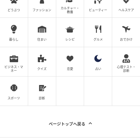
カルチャー・
どうぶつ
ファッション
ビューティー
ヘルスケア
教養
暮らし
住まい
レシピ
グルメ
おでかけ
ベビーカレンダー
ビジネス・マ
心理テスト・
クイズ
恋愛
占い
ネー
診断
結婚して2年目の私たち夫婦は、結婚前から記念日や誕
生日にはお互いにプレゼントを渡し合っていました。
夫からプレゼントをもらったときは、とてもうれしか
スポーツ
診断
ったし、ずっと大切にしようと思っています。
夏から冬の衣替えをしていたある日、夫の口から「こ
ページトップへ戻る
のダウン売ってもいい？」と衝撃的な言葉をかけられ
ました。