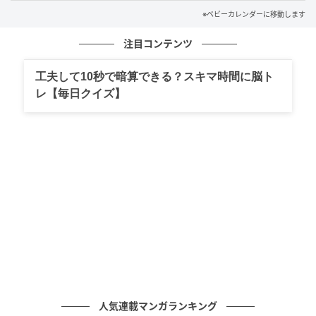
※ベビーカレンダーに移動します
夫を思う気持ちは今も変わりません。けれど、年齢を
重ねた今、若いころのように夫を待ってばかりではい
注目コンテンツ
られないと思うようになりました。「自分の時間を生
工夫して10秒で暗算できる？スキマ時間に脳ト
きる」ことを少し意識するようになってから、夫との
レ【毎日クイズ】
関係も穏やかなまま、私自身の心に余裕が生まれ、毎
日の景色が少し明るく見えるようになった気がしま
す。
著者：今村裕子／60代女性・パート
イラスト：アゲちゃん
仕事と家事をこなす私
人気連載マンガランキング