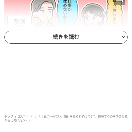
続きを読む
ベビーカレンダー
旅行が好きな私は、夫を誘いますが、断られてばか
り。そんなやりとりを続けるうちに、気付けばもんも
んとした日々を過ごしていました。でも、ある日ふと
考え方を変えたことで、私の中に小さな変化が生まれ
たのです。
トップ
エピソード
「仕事が休めない」旅行を断られ続けて6年。期待するのをやめた私
が夫に告げたひと言
夫が「仕事を辞める」と言い続けて、もう6年になりま