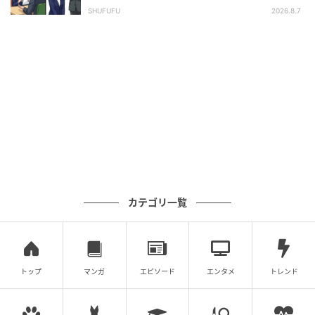
長の顔が青ざめたワケ
◇◇◇◇◇
SHUFUFU
2026.8.7
夫の家は仕事に厳しく、そのせいで夫は「休むのは
悪」という考えを持ってしまったのかもしれません。
私は父から「疲れたら休みなさい」と言われてきたの
で、考え方に違いがあったようです。夫に怒られたと
きに向き合っていれば、もっと早く解決できたかもし
れません。この一件で、話し合うことの大切さを痛感
しました。
著者：美咲一花／40代女性・派遣社員
カテゴリ一覧
「売ってもいい？」夫から衝撃的なひと言が！
トップ
マンガ
エピソード
エンタメ
トレンド