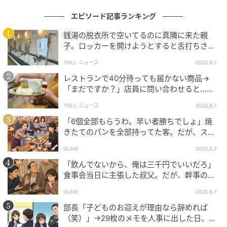
きました。
エピソード記事ランキング
夫はとてもやさしい人で、家事にも協力的でした。私
銭湯の脱衣所で空いてるのに真隣に来た親
を気づかって、風呂掃除やごみ捨てなどを手伝ってく
子。ロッカーを開けようとすると舌打ちさ
れました。しかし、私が「今日は疲れたから仕事を休
れ…→直後、娘の放った“純粋な一言”に「心の
TRILL ニュース
2026.8.7
みたい」というと、
「僕は仕事に行くのに、どうして
中で拍手」
レストランで40分待っても届かない商品→
あなたは休むの？」
と怒るのです。私は「少しくらい
「まだですか？」店員に問い合わせると…そ
休んでも支障はないのに」と思ったのですが、これ以
の後、“理不尽な対応”に「二度と行っていま
上怒らせると喧嘩になってしまうと思い、ぐっとこら
TRILL ニュース
2026.8.7
せん」
えました。
「6個全部もらうわ。早い者勝ちでしょ」焼
きたてのパンを全部持ってた客。だが、スタ
ッフの一言で状況が一変
結婚して1年後、夫は自営業を辞めて、会社員になりま
GLAM
2026.8.7
した。会社員になった夫は、有給や半休を取り、たま
「飲んでないから、俺は三千円でいいだろ」
に仕事を休むようになりました。
夫は1年前のことを振
食事会当日に主張した叔父。だが、幹事のい
り返ると、「あのときは仕事が大変で休めなかったか
とこが告げた一言とは
GLAM
2026.8.7
ら、あなたの気持ちを理解してあげられなくてごめん
部長「子どものお迎えが理由なら辞めれば
ね」と謝ってくれました。
（笑）」→29枚のメモを人事に出した日、部