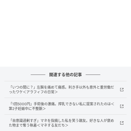
す。私は旅行が好きで、時々「一緒に行かない？」と
誘っていましたが、返ってくるのはいつも「仕事が休
めない」のひと言でした。
2回ほど誘った後、「夫が働いてくれている間に、私が
ひとりで行けばいいのでは？」と考えるようになりま
した。そう思えた瞬間、心の中のモヤモヤが少し軽く
なりました。それからは「じゃあ、行ってくるね」と
笑って
1人旅に出るように
なり、友だちと出かける機会
関連する他の記事
も増えていきました。
「いつの間に？」左腕を痛めて痛感。利き手以外も意外と重労働だ
初めは、夫が頑張って働いてくれているのに、私ひと
ったワケ＜アラフィフの日常＞
りだけ旅行に行って楽しむのは悪いなと思っていまし
た。でも、考え方を少し変えるだけで、外に出る時間
「1回5000円」手術後の激痛。搾乳できない私に提案されたのは＜
第2子妊娠中に不整脈＞
が増え、気持ちにも少し余裕が生まれました。
「自意識過剰すぎ」マネを指摘した私を笑う親友。好きな人が褒め
た物まで奪う執着＜マネする友だち＞
◇◇◇◇◇