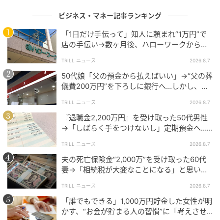
ます。
ビジネス・マネー記事ランキング
「1日だけ手伝って」知人に頼まれ“1万円”で
店の手伝い→数ヶ月後、ハローワークから届
いた電話に50代女性が“青ざめたワケ”
TRILL ニュース
2026.8.7
50代娘「父の預金から払えばいい」→“父の葬
儀費200万円”を下ろしに銀行へ…しかし、窓
口で告げられた“恐ろしい事実”に絶句
TRILL ニュース
2026.8.7
『退職金2,200万円』を受け取った50代男性
→「しばらく手をつけないし」定期預金へ…4
年後、通帳を見て“青ざめたワケ”
TRILL ニュース
2026.8.7
夫の死亡保険金“2,000万”を受け取った60代
妻→「相続税が大変なことになる」と思いき
michill
や…税理士から受けた“予想外の回答”
TRILL ニュース
2026.8.7
中身はMacのショートカットキーと、Excelのショート
「誰でもできる」1,000万円貯金した女性が明
カットキーが書かれたステッカーの2枚セットになって
かす、“お金が貯まる人の習慣”に「考えさせ