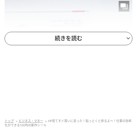
続きを読む
michill
商品名：ショートカットキーステッカー
価格：￥110（税込）
トップ
ビジネス・マネー
HP見てすぐ買いに走った！貼っとくと捗るよ～！仕事の効率
化ができる100均の新作シール
内容量：2種×各1枚