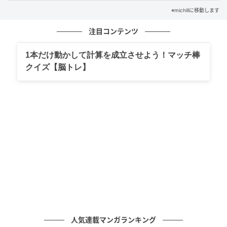
※michillに移動します
michill
注目コンテンツ
ダイソーの『ショートカットキーステッカー』は、パ
1本だけ動かして計算を成立させよう！マッチ棒
ソコンのショートカットキーをパッと確認できるアイ
クイズ【脳トレ】
デア商品。
キーボードやデスクトップ、メモ帳などに貼るだけ
で、ショートカットを調べる手間を省ける便利なステ
ッカーです。
ダイソーの公式HPを見ると、話題の新商品として紹介
されていました。
丁度仕事の効率化を図りたいと思っていたのですぐに
店舗へ。電気小物売り場に並んでいたので即購入して
きました。
人気連載マンガランキング