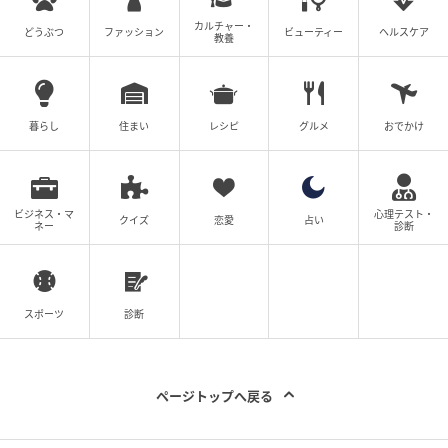
ステッカーはフィルムような質感で、表面がつるつる
カルチャー・
どうぶつ
ファッション
ビューティー
ヘルスケア
教養
しています。まるでパソコンに最初から貼られている
ステッカーのようで、ある程度の耐久性もありそうで
す。
暮らし
住まい
レシピ
グルメ
おでかけ
ビジネス・マ
心理テスト・
クイズ
恋愛
占い
ネー
診断
スポーツ
診断
ページトップへ戻る
michill