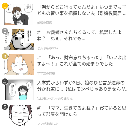
「朝からどこ行ってたんだよ」いつまでも子
どもの習い事を把握しない夫【離婚後同居 Vo
l.1】
離婚後同居
#1 お義姉さんたちくるって、私話したよ
ね？ ねぇ、それでも…
ぜんぶ私のせい
#1 「あっ、財布忘れちゃった」「いいよ出
すよ〜！」これが全ての始まりでした
ママ友の財布
入学式からわずか3日、娘のひと言が運命の
分かれ道に…【私はモンペじゃありません Vo
michill
l.1】
私はモンペじゃありません
商品はMac版とWindows版の2種類。筆者が使ってい
#1 「ママ、生きてるよね？」寝ていると思
るパソコンはWindowsですが、うっかりMac版を買っ
って部屋を開けたら
てきてしまいました。
ママが家出した
サイズ感の参考にはなるので、このまま開封していき