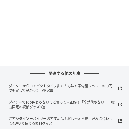
販売ショップ：ダイソー
JANコード：4550480973272
ダイソーでショートカットキーをすぐに確認
できるステッカーを購入！
関連する他の記事
ダイソーからコンパクトタイプ出た！もはや家電屋レベル！300円
でも買って良かった小型家電
ダイソーで100円じゃないけど買って大正解！「全然落ちない！」強
力固定の収納グッズ3選
さすがダイソーバイヤーおすすめ品！移し替え不要！好みに合わせ
て4通りで使える便利グッズ