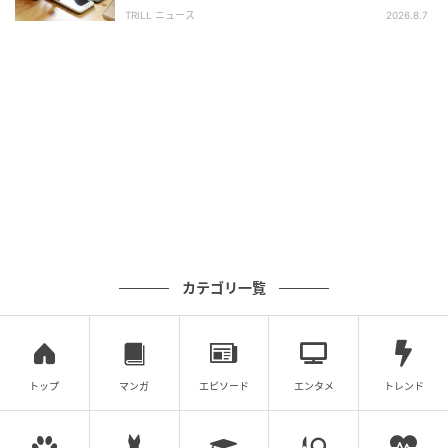
いました。早速使っていきましょう！
られました」「どんどん貯められそう」
TRILL ニュース
2026.8.7
『ショートカットキーステッカー』のサイズ感
や気になる使用感は？
カテゴリ一覧
トップ
マンガ
エピソード
エンタメ
トレンド
michill