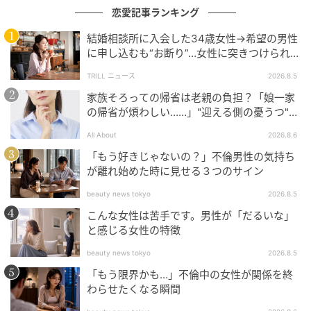
恋愛記事ランキング
結婚相談所に入会した34歳女性→希望の男性
に申し込むも“お断り”…女性に突きつけられた
「高望み」以上の残酷な原因とは？
TRILL ニュース
2026.8.5
家族そろっての帰省は老親の負担？「娘一家
の帰省が煩わしい……」"迎える側の憂うつ"の
正体と対処法
All About
2026.8.6
「もう好きじゃないの？」不倫男性の気持ち
が離れ始めた時に見せる３つのサイン
beauty news tokyo
2026.8.5
こんな女性は苦手です。男性が「だるいな」
と感じる女性の特徴
beauty news tokyo
2026.8.5
「もう限界かも…」不倫中の女性が関係を終
わらせたくなる瞬間