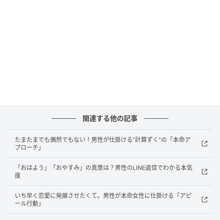
男性は気になる相手に「自分の日常を知ってほしい」
と思うようになります。ランチの話や仕事の出来事な
ど、わざわざ伝える必要のないことまで共有してくる
のは、その典型。男性は、本気度が高まるほど“自分の
生活の中に相手を入れる行動”が増えていくのです。
男性からの急に連絡が増える背景には、“もっとつなが
っていたい”“もっと知ってほしい”という気持ちが隠れ
ているもの。男性の本音は、“どんな内容を連絡してく
関連する他の記事
るか”に自然と表れています。 ※画像は生成AIで作成し
ています
たまたまでも偶然でもない！男性が仕掛ける“計算ずく”の「本命ア
プローチ」
元記事で読む
「おはよう」「おやすみ」の真意は？男性のLINE返信でわかる本気
度
次の記事
いち早く恋愛に発展させたくて。男性が本命女性に仕掛ける「アピ
なぜか後回しにされやすい…。恋愛で損する
ール行動」
タイプの女性の特徴