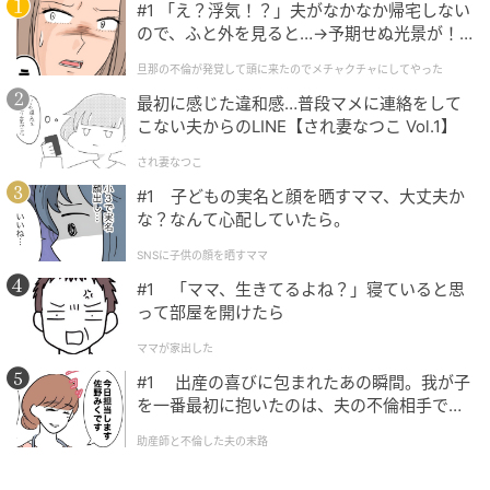
#1 「え？浮気！？」夫がなかなか帰宅しない
ので、ふと外を見ると…→予期せぬ光景が！
｜旦那の不倫が発覚して頭に来たのでメチャ
旦那の不倫が発覚して頭に来たのでメチャクチャにしてやった
クチャにしてやった
最初に感じた違和感…普段マメに連絡をして
こない夫からのLINE【され妻なつこ Vol.1】
され妻なつこ
#1 子どもの実名と顔を晒すママ、大丈夫か
な？なんて心配していたら。
SNSに子供の顔を晒すママ
#1 「ママ、生きてるよね？」寝ていると思
って部屋を開けたら
ママが家出した
#1 出産の喜びに包まれたあの瞬間。我が子
を一番最初に抱いたのは、夫の不倫相手でし
た。
助産師と不倫した夫の末路