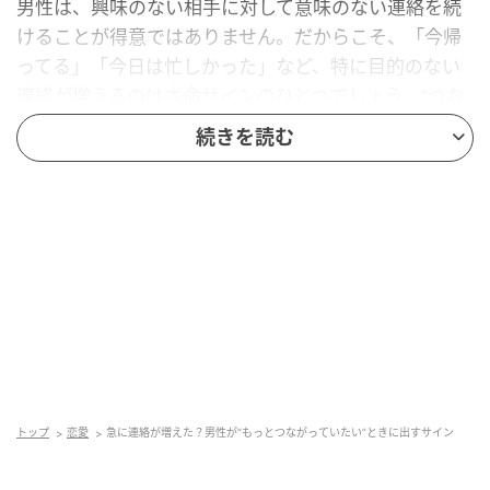
男性は、興味のない相手に対して意味のない連絡を続
けることが得意ではありません。だからこそ、「今帰
ってる」「今日は忙しかった」など、特に目的のない
連絡が増えるのは本命サインのひとつでしょう。“つな
がっていたい”気持ちが高まっている状態です。
続きを読む
返信を終わらせない工夫をする
男性は本気で気になる相手には、会話を続けようとす
る行動が増えます。質問を入れたり、新しい話題を出
したり。「そうなんだ」で終わらせず、やり取りを続
けようとするのは、もっと関わりたい気持ちの表れで
す。
トップ
恋愛
急に連絡が増えた？男性が“もっとつながっていたい”ときに出すサイン
日常を共有したがる