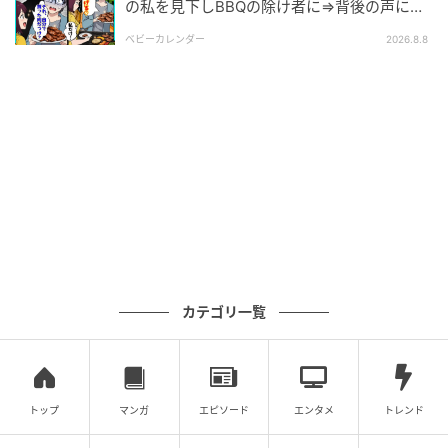
の私を見下しBBQの除け者に⇒背後の声に突
然青ざめたワケ
ベビーカレンダー
2026.8.8
エキサイトニュース
カテゴリ一覧
トップ
マンガ
エピソード
エンタメ
トレンド