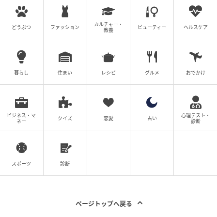
カルチャー・
どうぶつ
ファッション
ビューティー
ヘルスケア
教養
エキサイトニュース
※次回に続く「妻の友達を抱いたけど僕は妻を愛して
る」（全141話）は1日2回更新！
暮らし
住まい
レシピ
グルメ
おでかけ
▶次回 【漫画】憧れて、比較して、嫉妬して…号泣し
ながら心境を吐露【妻の友達を抱いたけど Vol.128】
ビジネス・マ
心理テスト・
クイズ
恋愛
占い
ネー
診断
【全話読む】妻の友達を抱いたけど僕は妻を愛してる
スポーツ
診断
元記事で読む
ページトップへ戻る
次の記事